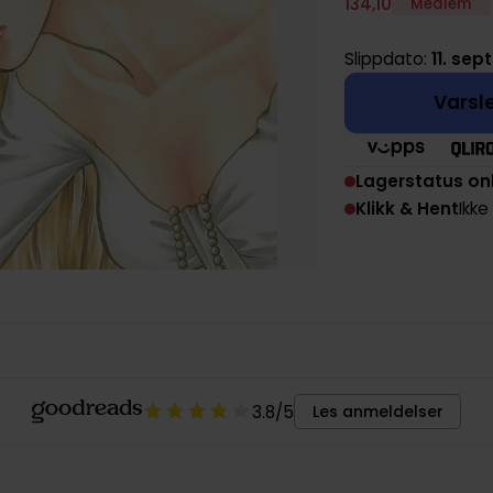
134
,
10
Medlem
Slippdato:
11. se
Varsle
Lagerstatus on
Klikk & Hent
Ikke
3.8
/5
Les anmeldelser