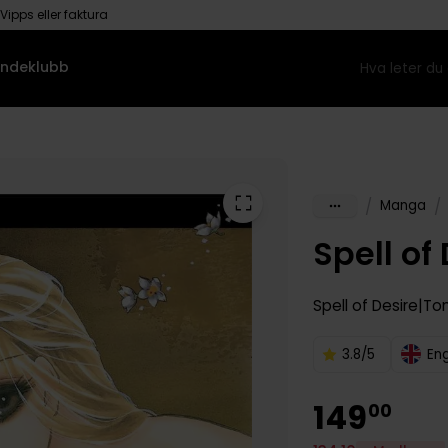
Vipps eller faktura
ndeklubb
/
/
Manga
Spell of 
Spell of Desire
To
3.8/5
En
149
00