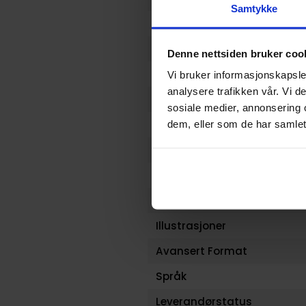
Samtykke
Format
Serie
Denne nettsiden bruker coo
Forfattere
Vi bruker informasjonskapsler
analysere trafikken vår. Vi 
Antall Sider
sosiale medier, annonsering 
Utgiver
dem, eller som de har samlet
Lanseringsdato (dd.mm.yy
Volum
Aldersgruppe
Illustrasjoner
Avansert Format
Språk
Leverandørstatus