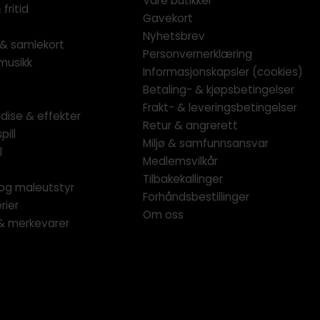
Våre butikker
fritid
Gavekort
Nyhetsbrev
l & samlekort
Personvernerklæring
musikk
Informasjonskapsler (cookies)
Betaling- & kjøpsbetingelser
Frakt- & leveringsbetingelser
dise & effekter
Retur & angrerett
pill
Miljø & samfunnsansvar
l
Medlemsvilkår
Tilbakekallinger
og maleutstyr
Forhåndsbestillinger
rier
Om oss
 & merkevarer