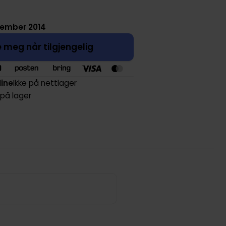
ptember 2014
 meg når tilgjengelig
line
Ikke på nettlager
 på lager