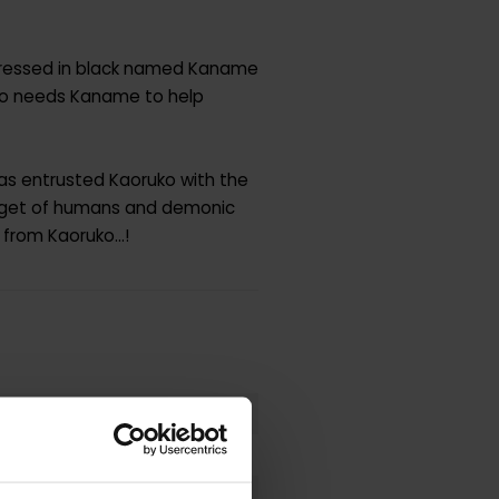
 dressed in black named Kaname
ruko needs Kaname to help
has entrusted Kaoruko with the
arget of humans and demonic
 from Kaoruko...!