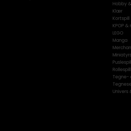
Hobby & 
Klær
Kortspil
KPOP & 
LEGO
Manga
Merchan
Miniatyrs
Puslespil
Rollespill
Tegne- 
Tegnese
Univers