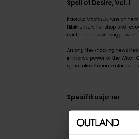
Spell of Desire, Vol. 1
Kaoruko Mochizuki runs an her
Hibiki enters her shop and rev
control her awakening power!
Among the shocking news that K
immense power of the Witch Qu
spirits alike. Kaname claims to 
Spesifikasjoner
Varenummer
Vekt (Kg) :
Opprinnelsesland :