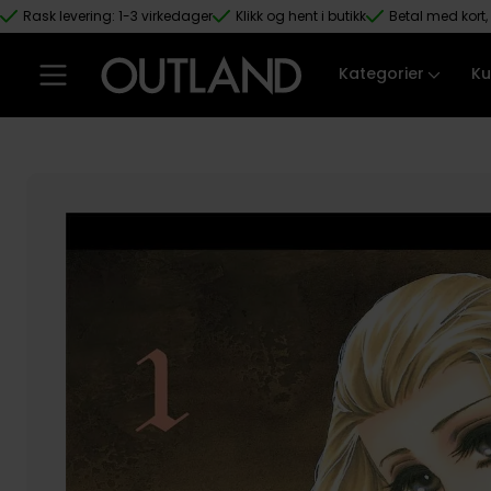
Rask levering: 1-3 virkedager
Klikk og hent i butikk
Betal med kort, 
Hopp til hovedinnhold
Kategorier
Ku