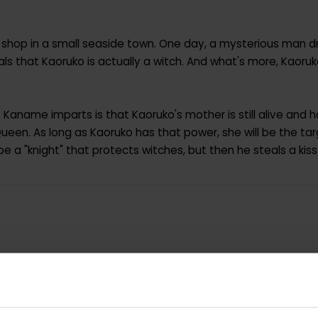
b shop in a small seaside town. One day, a mysterious man
eals that Kaoruko is actually a witch. And what's more, Kao
aname imparts is that Kaoruko's mother is still alive and 
een. As long as Kaoruko has that power, she will be the t
be a "knight" that protects witches, but then he steals a kiss
9781421567754
0.166000
USA