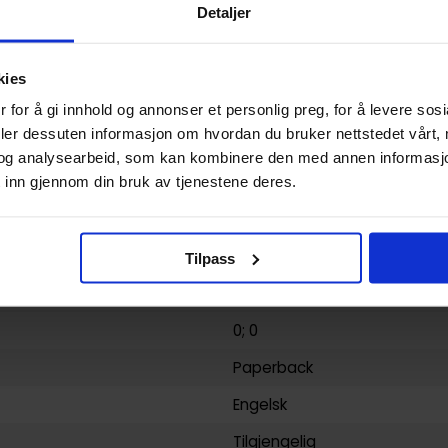
Detaljer
Paperback
Spell of Desire
kies
Tomu Ohmi
 for å gi innhold og annonser et personlig preg, for å levere sos
deler dessuten informasjon om hvordan du bruker nettstedet vårt,
192
og analysearbeid, som kan kombinere den med annen informasjon d
Viz Media
 inn gjennom din bruk av tjenestene deres.
yy)
11.09.2014
1
Tilpass
Voksen
0; 0
Paperback
Engelsk
Tilgjengelig