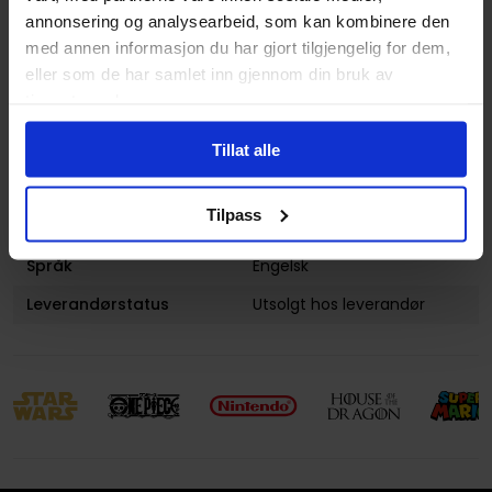
Antall Sider
128
annonsering og analysearbeid, som kan kombinere den
med annen informasjon du har gjort tilgjengelig for dem,
Utgiver
Dark Horse Comics
eller som de har samlet inn gjennom din bruk av
Lanseringsdato
28.10.2008
tjenestene deres.
(dd.mm.yyyy)
Aldersgruppe
Voksen
Tillat alle
Illustrasjoner
1 Illustrations
Tilpass
Avansert Format
Hardcover
Språk
Engelsk
Leverandørstatus
Utsolgt hos leverandør