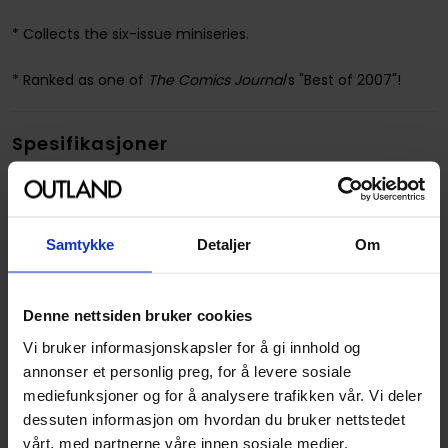
* Collects the six-issue miniseries.
* Ranked as one of
The Comics Journal
's "Best of 2007"!
Spesifikasjoner
Varenummer
9781595821935
Vekt (Kg) :
0.439000
Samtykke
Detaljer
Om
Opprinnelsesland :
USA
Format
Hardcover
Denne nettsiden bruker cookies
Serie
Speak Of The Devil
Vi bruker informasjonskapsler for å gi innhold og
Forfattere
Dark Horse
og
Gilbert
annonser et personlig preg, for å levere sosiale
Hernandez
mediefunksjoner og for å analysere trafikken vår. Vi deler
dessuten informasjon om hvordan du bruker nettstedet
Illustratør
Gilbert Hernandez
vårt, med partnerne våre innen sosiale medier,