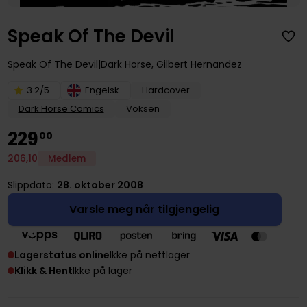
Speak Of The Devil
Speak Of The Devil
Dark Horse
,
Gilbert Hernandez
3.2/5
Engelsk
Hardcover
Dark Horse Comics
Voksen
229
00
206
,
10
Medlem
Slippdato:
28. oktober 2008
Varsle meg når tilgjengelig
Lagerstatus online
Ikke på nettlager
Klikk & Hent
Ikke på lager