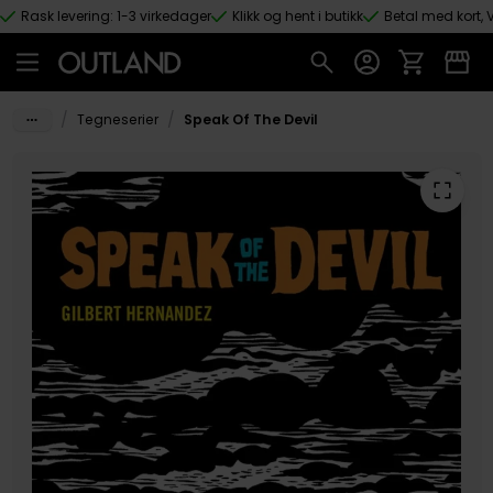
Rask levering: 1-3 virkedager
Klikk og hent i butikk
Betal med kort, V
Hopp til hovedinnhold
/
/
Tegneserier
Speak Of The Devil