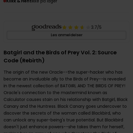
Klikk & Hent
Ikke på lager
3.7
/5
Les anmeldelser
Batgirl and the Birds of Prey Vol. 2: Source
Code (Rebirth)
The origin of the new Oracle--the super-hacker who has
become an invaluable ally to the Birds of Prey--is revealed
in the newest collection of BATGIRL AND THE BIRDS OF PREY!
Oracle's connection to the mastermind known as
Calculator causes stain on his relationship with Batgirl, Black
Canary and the Huntress. Black Canary goes undercover to
discover the secrets of the woman called Blackbird, who
can unlock any super-being's true potential. But Blackbird
doesn't just enhance powers--she takes them for herself,