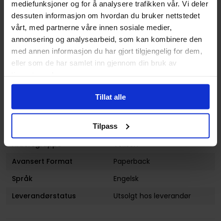
Serie
Batgirl and the Birds of Prey
mediefunksjoner og for å analysere trafikken vår. Vi deler
dessuten informasjon om hvordan du bruker nettstedet
Forfattere
Claire Roe
,
Julie Benson
og
vårt, med partnerne våre innen sosiale medier,
Shawna Benson
annonsering og analysearbeid, som kan kombinere den
Illustratør
Claire Roe
med annen informasjon du har gjort tilgjengelig for dem,
eller som de har samlet inn gjennom din bruk av
Antall Sider
168
tjenestene deres.
Utgiver
DC Comics
Tillat alle
Lanseringsdato
12.12.2017
(dd.mm.yyyy)
Tilpass
Volum
2
Aldersgruppe
Voksen
Avansert Format
Paperback
Språk
Engelsk
Leverandørstatus
Utsolgt hos leverandør