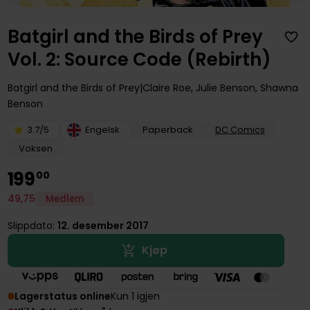
Batgirl and the Birds of Prey
Vol. 2: Source Code (Rebirth)
Batgirl and the Birds of Prey
Claire Roe
,
Julie Benson
,
Shawna
Benson
3.7/5
Engelsk
Paperback
DC Comics
Voksen
199
00
49
,
75
Medlem
Slippdato:
12. desember 2017
Kjøp
Lagerstatus online
Kun 1 igjen