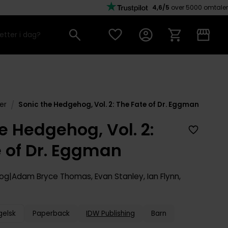
4,6/5
over 5000 omtaler
/
er
Sonic the Hedgehog, Vol. 2: The Fate of Dr. Eggman
e Hedgehog, Vol. 2:
e of Dr. Eggman
hog
Adam Bryce Thomas
,
Evan Stanley
,
Ian Flynn
,
gelsk
Paperback
IDW Publishing
Barn