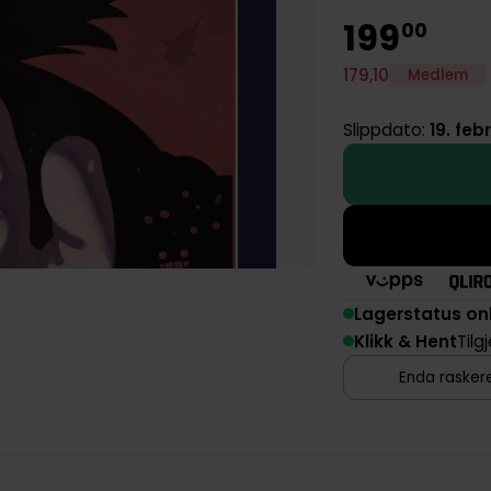
199
00
179
,
10
Medlem
Slippdato:
19. feb
Lagerstatus on
Klikk & Hent
Tilg
Enda raskere