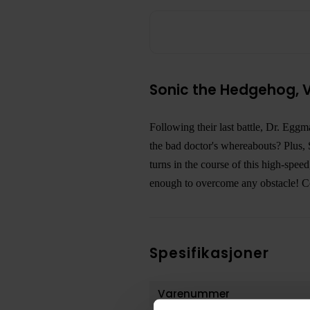
Sonic the Hedgehog, Vo
Following their last battle, Dr. Egg
the bad doctor's whereabouts? Plus, 
turns in the course of this high-spee
enough to overcome any obstacle! Col
Spesifikasjoner
Varenummer