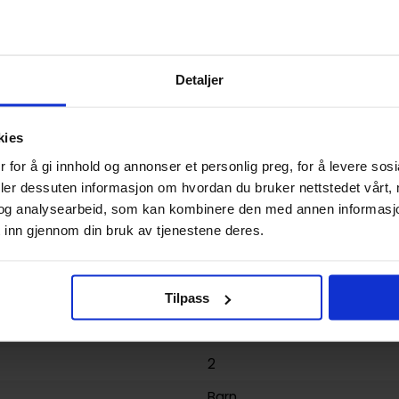
0.238000
USA
Paperback
Detaljer
Sonic the Hedgehog
kies
Adam Bryce Thomas
,
Evan S
Yardley
 for å gi innhold og annonser et personlig preg, for å levere sos
deler dessuten informasjon om hvordan du bruker nettstedet vårt,
Action og Eventyr
og analysearbeid, som kan kombinere den med annen informasjon d
 inn gjennom din bruk av tjenestene deres.
Tracy Yardley
96
IDW Publishing
Tilpass
yy)
19.02.2019
2
Barn