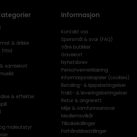
kategorier
Informasjon
l
Kontakt oss
Spørsmål & svar (FAQ)
 mat & drikke
Våre butikker
fritid
Gavekort
Nyhetsbrev
l & samlekort
Personvernerklæring
musikk
Informasjonskapsler (cookies)
Betaling- & kjøpsbetingelser
Frakt- & leveringsbetingelser
dise & effekter
Retur & angrerett
pill
Miljø & samfunnsansvar
l
Medlemsvilkår
Tilbakekallinger
og maleutstyr
Forhåndsbestillinger
rier