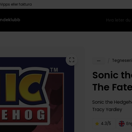
Vipps eller faktura
ndeklubb
/
Tegneseri
Sonic th
The Fat
Sonic the Hedge
Tracy Yardley
4.3/5
En