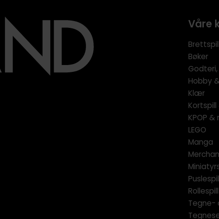
Våre 
Brettspil
Bøker
Godteri,
Hobby & 
Klær
Kortspil
KPOP & 
LEGO
Manga
Merchan
Miniatyrs
Puslespil
Rollespill
Tegne- 
Tegnese