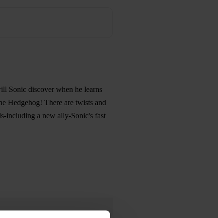
will Sonic discover when he learns
the Hedgehog! There are twists and
ds-including a new ally-Sonic's fast