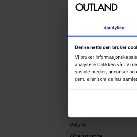
Vekt (Kg) :
Opprinnelsesland :
Format
Samtykke
Serie
Denne nettsiden bruker coo
Forfatter
Vi bruker informasjonskapsler
analysere trafikken vår. Vi 
Sjanger
sosiale medier, annonsering 
dem, eller som de har samlet
Illustratør
Antall Sider
Publisher
Lanseringsdato (dd.mm.yy
Volum
Aldersgruppe