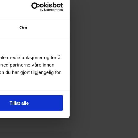
Om
tanley
,
Ian Flynn
og
Tracy
iale mediefunksjoner og for å
 med partnerne våre innen
u har gjort tilgjengelig for
Tillat alle