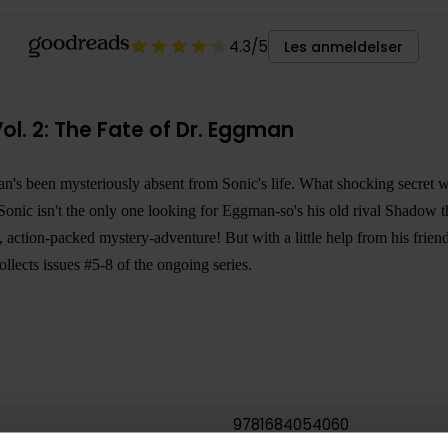
4.3
/5
Les anmeldelser
l. 2: The Fate of Dr. Eggman
man's been mysteriously absent from Sonic's life. What shocking secret 
Sonic isn't the only one looking for Eggman-so's his old rival Shadow 
d, action-packed mystery-adventure! But with a little help from his frien
lects issues #5-8 of the ongoing series.
9781684054060