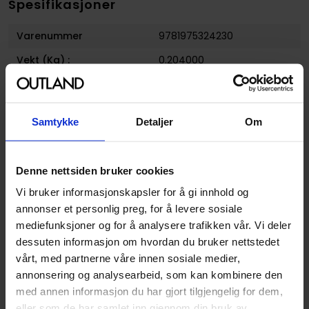
Spesifikasjoner
Varenummer
9781975324230
Vekt (Kg) :
0.204000
Opprinnelsesland :
USA
Format
Paperback
Samtykke
Detaljer
Om
Serie
So Im a Spider So What
Forfattere
Asahiro Kakashi
og
Okina
Denne nettsiden bruker cookies
Baba
Vi bruker informasjonskapsler for å gi innhold og
Sjanger
Fantasy
annonser et personlig preg, for å levere sosiale
Antall Sider
178
mediefunksjoner og for å analysere trafikken vår. Vi deler
dessuten informasjon om hvordan du bruker nettstedet
Utgiver
Yen Press
vårt, med partnerne våre innen sosiale medier,
Lanseringsdato
20.04.2021
annonsering og analysearbeid, som kan kombinere den
(dd.mm.yyyy)
med annen informasjon du har gjort tilgjengelig for dem,
eller som de har samlet inn gjennom din bruk av