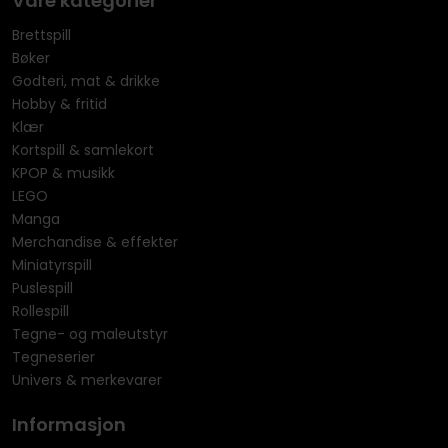
Våre kategorier
Brettspill
Bøker
Godteri, mat & drikke
Hobby & fritid
Klær
Kortspill & samlekort
KPOP & musikk
LEGO
Manga
Merchandise & effekter
Miniatyrspill
Puslespill
Rollespill
Tegne- og maleutstyr
Tegneserier
Univers & merkevarer
Informasjon