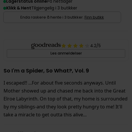
Lagerstatus online
På nettlager
Klikk & Hent
Tilgjengelig i 3 butikker
Enda raskere å hente i 3 butikker.
Finn butikk
4.2
/5
Les anmeldelser
So I'm a Spider, So What?, Vol. 9
I escaped!! ...For about five seconds anyways. Until
Mother showed up and chased me back into the Great
Elroe Labyrinth. On top of that, my home is surrounded
by my siblings-and they look pretty hungry to me! It'll
take a miracle to get outta this alive...