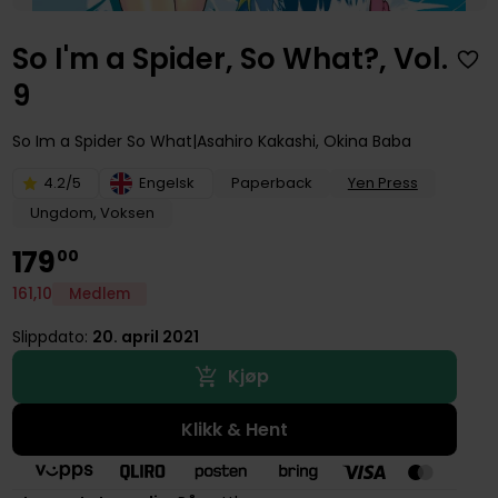
So I'm a Spider, So What?, Vol.
9
So Im a Spider So What
Asahiro Kakashi
,
Okina Baba
4.2/5
Engelsk
Paperback
Yen Press
Ungdom, Voksen
179
00
161
,
10
Medlem
Slippdato:
20. april 2021
Kjøp
Klikk & Hent