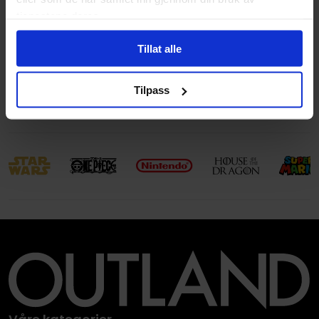
Volum
9
tjenestene deres.
Aldersgruppe
Ungdom
og
Voksen
Tillat alle
Avansert Format
Paperback
Språk
Engelsk
Tilpass
Leverandørstatus
Tilgjengelig