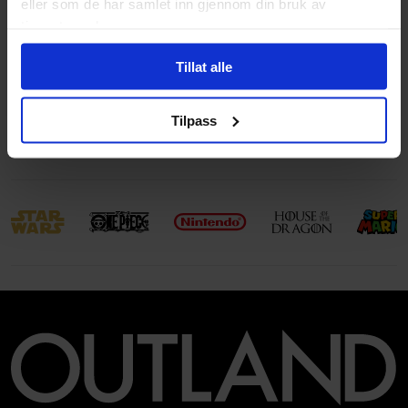
eller som de har samlet inn gjennom din bruk av
Volum
24
tjenestene deres.
Aldersgruppe
Ungdom
og
Voksen
Tillat alle
Avansert Format
Paperback
Språk
Engelsk
Tilpass
Leverandørstatus
Tilgjengelig