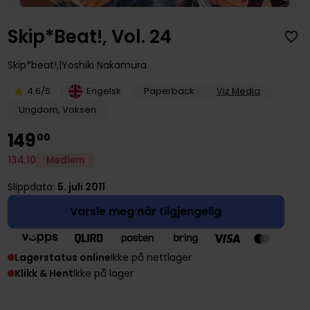
Skip*Beat!, Vol. 24
Skip*beat!,
Yoshiki Nakamura
4.6/5
Engelsk
Paperback
Viz Media
Ungdom, Voksen
149
00
134
,
10
Medlem
Slippdato:
5. juli 2011
Varsle meg når tilgjengelig
Lagerstatus online
Ikke på nettlager
Klikk & Hent
Ikke på lager