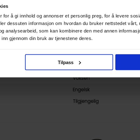
kies
Litauen
 for å gi innhold og annonser et personlig preg, for å levere sos
Eventyr
deler dessuten informasjon om hvordan du bruker nettstedet vårt,
og analysearbeid, som kan kombinere den med annen informasjon d
Warhammer Age of Sigmar 
 inn gjennom din bruk av tjenestene deres.
Cubicle 7
Cubicle 7
Tilpass
yy)
14.12.2021
Voksen
Engelsk
Tilgjengelig