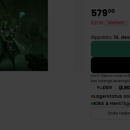
579
00
521
,
10
Medlem
Slippdato:
14. de
Merk!
Denne varen må s
kan forlenge leverings
Lagerstatus on
Klikk & Hent
Tilg
Enda rasker