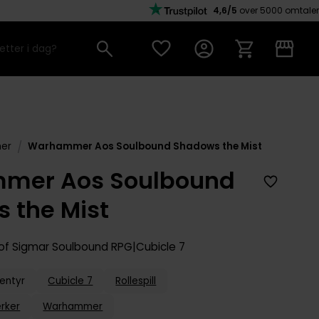
4,6/5
over 5000 omtaler
/
er
Warhammer Aos Soulbound Shadows the Mist
mer Aos Soulbound
 the Mist
f Sigmar Soulbound RPG
Cubicle 7
entyr
Cubicle 7
Rollespill
rker
Warhammer