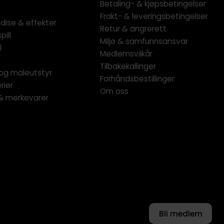
Betaling- & kjøpsbetingelser
Frakt- & leveringsbetingelser
dise & effekter
Retur & angrerett
pill
Miljø & samfunnsansvar
l
Medlemsvilkår
Tilbakekallinger
og maleutstyr
Forhåndsbestillinger
rier
Om oss
 & merkevarer
Bli medlem