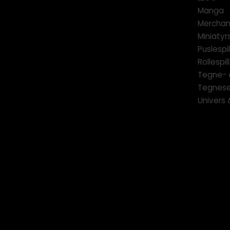
Manga
Merchan
Miniatyrs
Puslespil
Rollespill
Tegne- 
Tegnese
Univers