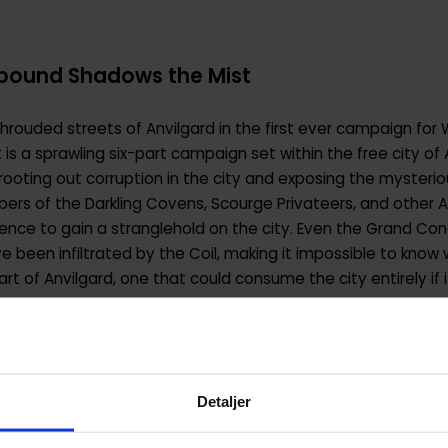
ound Shadows the Mist
hrouded streets of Anvilgard in the first ever campaign fo
is a sprawling six-part campaign set within the free city of
ooting out corruption in the city and exposing the mysteriou
rs of the Darkling Covens, Scourge Privateers, and other A
olence to gain a stranglehold on the city. Even the Grand Co
 been infiltrated by the Coil, making it impossible to know 
art of Anvilgard, one that could consume the city entirely if i
Detaljer
9780857443939