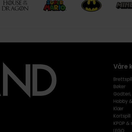
Våre 
Brettspil
Bøker
Godteri,
Hobby & 
Klær
Kortspil
KPOP & 
LEGO