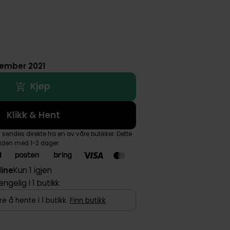
sember 2021
Kjøp
Klikk & Hent
endes direkte fra en av våre butikker. Dette
tiden med 1-2 dager.
line
Kun 1 igjen
jengelig i 1 butikk
e å hente i 1 butikk.
Finn butikk