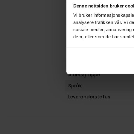
Denne nettsiden bruker coo
Opprinnelsesland :
Vi bruker informasjonskapsler
Format
analysere trafikken vår. Vi 
sosiale medier, annonsering 
Serie
dem, eller som de har samlet
Forfattere
Utgiver
Lanseringsdato (dd.mm.yy
Aldersgruppe
Språk
Leverandørstatus