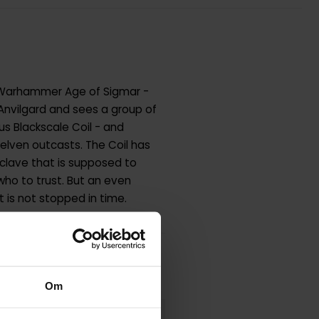
r Warhammer Age of Sigmar -
 Anvilgard and sees a group of
s Blackscale Coil - and
elven outcasts. The Coil has
nclave that is supposed to
who to trust. But an even
t is not stopped in time.
Om