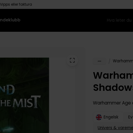
Vipps eller faktura
ndeklubb
/
Warhamm
Warham
Shadows
Warhammer Age o
Engelsk
Ev
Univers & vareme