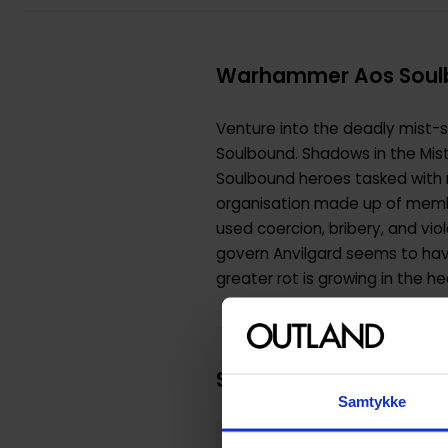
Warhammer Aos Soulb
Venture into the deadly mist-s
Soulbound. Shadows in the Mist 
Soulbound heroes tasked with r
organisation made up of membe
used coercion, bribery, and vi
govern Anvilgard seems to have
greater rot is growing in the he
Spesifikasjoner
Samtykke
SKU