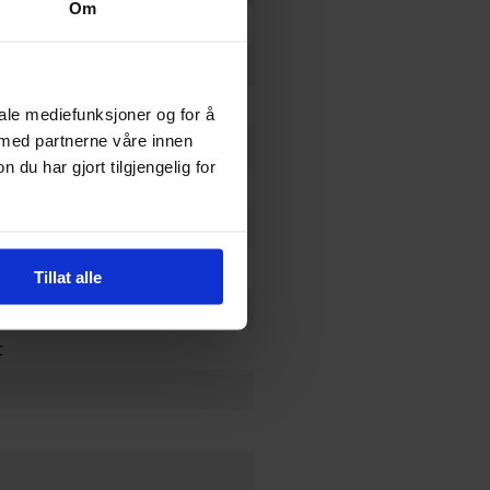
Om
kfast Cereal
iale mediefunksjoner og for å
 med partnerne våre innen
u har gjort tilgjengelig for
Tillat alle
t