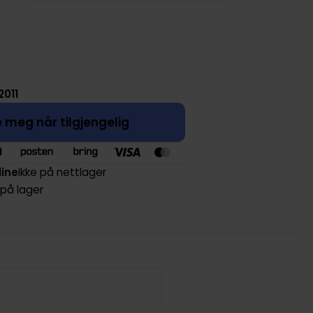
 2011
 meg når tilgjengelig
line
Ikke på nettlager
 på lager