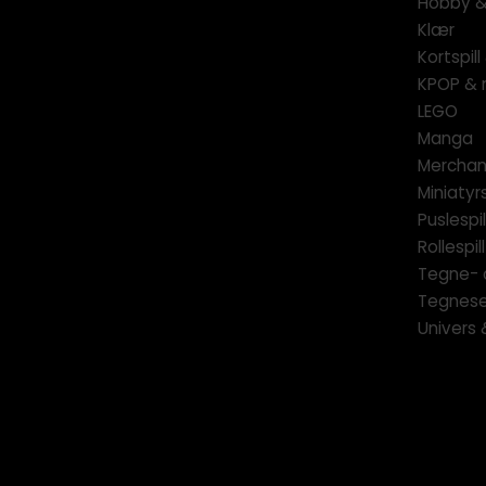
Hobby & 
Klær
Kortspil
KPOP & 
LEGO
Manga
Merchan
Miniatyrs
Puslespil
Rollespill
Tegne- 
Tegnese
Univers