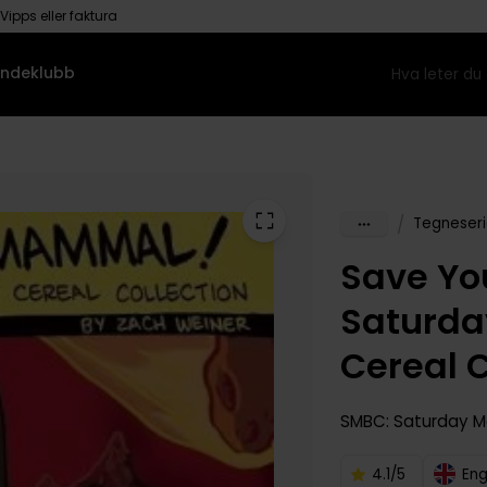
Vipps eller faktura
ndeklubb
/
Tegneseri
Save Yo
Saturda
Cereal C
SMBC: Saturday M
4.1/5
Eng