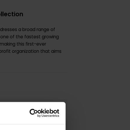
llection
ddresses a broad range of
is one of the fastest growing
making this first-ever
profit organization that aims