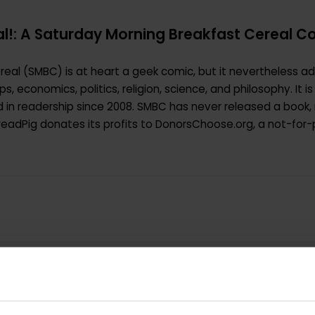
!: A Saturday Morning Breakfast Cereal Co
eal (SMBC) is at heart a geek comic, but it nevertheless a
ips, economics, politics, religion, science, and philosophy. It 
 in readership since 2008. SMBC has never released a book, 
BreadPig donates its profits to DonorsChoose.org, a not-for-
9780982853702
0.382000
USA