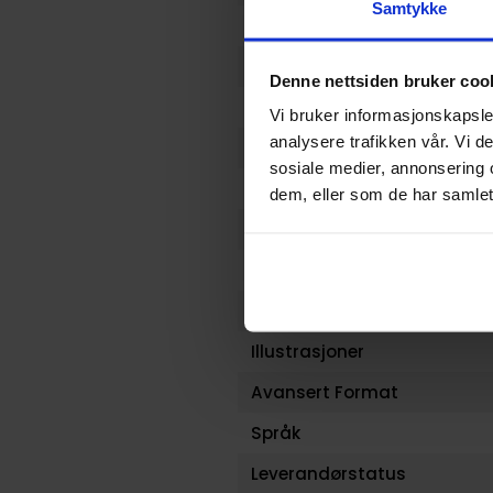
Samtykke
Format
Serie
Denne nettsiden bruker coo
Forfattere
Vi bruker informasjonskapsler
analysere trafikken vår. Vi 
Sjanger
sosiale medier, annonsering 
Antall Sider
dem, eller som de har samlet
Utgiver
Lanseringsdato (dd.mm.yy
Aldersgruppe
Illustrasjoner
Avansert Format
Språk
Leverandørstatus