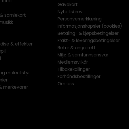
fritid
Gavekort
Nyhetsbrev
l & samlekort
Personvernerklæring
musikk
Informasjonskapsler (cookies)
Betaling- & kjøpsbetingelser
Frakt- & leveringsbetingelser
dise & effekter
Retur & angrerett
pill
Miljø & samfunnsansvar
l
Medlemsvilkår
Tilbakekallinger
og maleutstyr
Forhåndsbestillinger
rier
Om oss
 & merkevarer