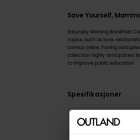
Save Yourself, Mammal
Saturday Morning Breakfast Cer
topics, such as love, relationsh
comics online, having sextupled
collection highly anticipated. 
to improve public education.
Spesifikasjoner
Varenummer
Vekt (Kg) :
Opprinnelsesland :