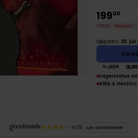
199
00
179
,
10
Medlem
Slippdato:
28. juli
Varsle
Lagerstatus on
Klikk & Hent
Ikke
4.1
/5
Les anmeldelser