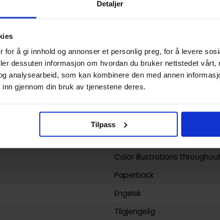
Detaljer
Paperback
SMBC: Saturday Morning Brea
kies
Zach Weinersmith
 for å gi innhold og annonser et personlig preg, for å levere sos
deler dessuten informasjon om hvordan du bruker nettstedet vårt,
Avisstripe
og
Humor
og analysearbeid, som kan kombinere den med annen informasjon d
90
 inn gjennom din bruk av tjenestene deres.
Breadpig
yy)
28.07.2011
Tilpass
Voksen
Color illustrations throughou
Paperback
Engelsk
Tilgjengelig