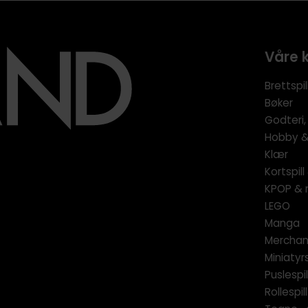
Våre 
Brettspil
Bøker
Godteri,
Hobby & 
Klær
Kortspil
KPOP & 
LEGO
Manga
Merchan
Miniatyrs
Puslespil
Rollespill