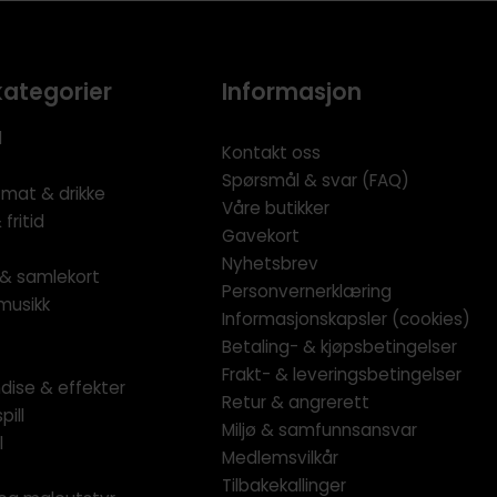
kategorier
Informasjon
l
Kontakt oss
Spørsmål & svar (FAQ)
 mat & drikke
Våre butikker
fritid
Gavekort
Nyhetsbrev
l & samlekort
Personvernerklæring
musikk
Informasjonskapsler (cookies)
Betaling- & kjøpsbetingelser
Frakt- & leveringsbetingelser
dise & effekter
Retur & angrerett
pill
Miljø & samfunnsansvar
l
Medlemsvilkår
Tilbakekallinger