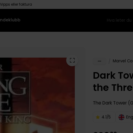
Vipps eller faktura
ndeklubb
/
Marvel Co
Dark To
the Thre
The Dark Tower (G
4.1/5
Eng