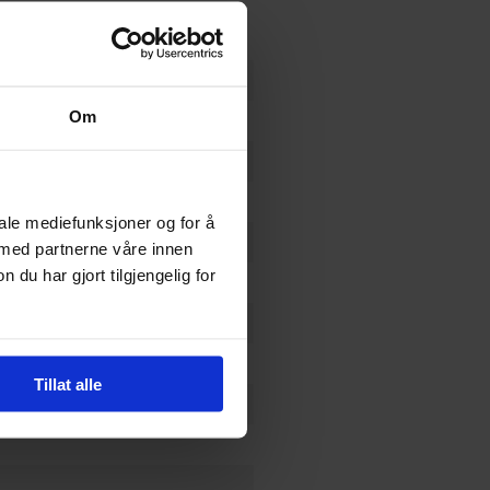
Om
els)
iale mediefunksjoner og for å
 med partnerne våre innen
u har gjort tilgjengelig for
erhelt
og
Fantasy
cher
Tillat alle