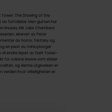
 Tower: The Drawing of the
rt av fortvilelse. Men gutten har
eten knuses, blir Jake Chambers
eserien, skrevet av Peter
ementer av horror, fantasy og
 og en pest av minicyborger
vil endre løpet av Dark Tower-
kt for voksne lesere som elsker
kvalitet, og denne utgivelsen er
en verden hvor virkeligheten er