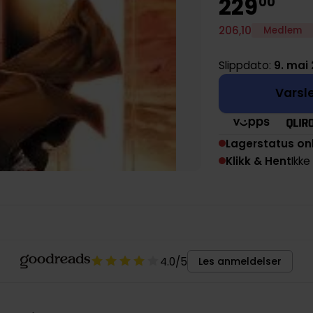
229
00
206
,
10
Medlem
Slippdato:
9. mai 
Varsle
Lagerstatus on
Klikk & Hent
Ikke
4.0
/5
Les anmeldelser