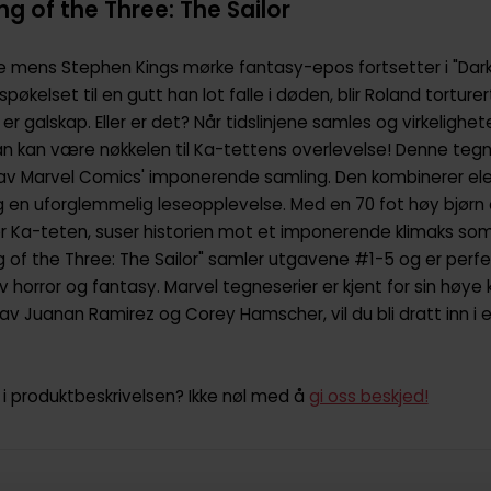
g of the Three: The Sailor
mens Stephen Kings mørke fantasy-epos fortsetter i "Dark
pøkelset til en gutt han lot falle i døden, blir Roland torture
d er galskap. Eller er det? Når tidslinjene samles og virkeligh
an kan være nøkkelen til Ka-tettens overlevelse! Denne tegn
l av Marvel Comics' imponerende samling. Den kombinerer el
g en uforglemmelig leseopplevelse. Med en 70 fot høy bjørn
 Ka-teten, suser historien mot et imponerende klimaks som 
g of the Three: The Sailor" samler utgavene #1-5 og er perfe
 horror og fantasy. Marvel tegneserier er kjent for sin høye 
r av Juanan Ramirez og Corey Hamscher, vil du bli dratt inn i 
i produktbeskrivelsen? Ikke nøl med å
gi oss beskjed!