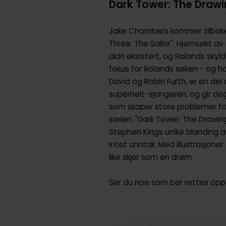
Dark Tower: The Drawin
Jake Chambers kommer tilbake 
Three: The Sailor". Hjemsøkt av s
aldri eksistert, og Rolands skyl
fokus for Rolands søken - og h
David og Robin Furth, er en de
superhelt-sjangeren, og gir de
som skaper store problemer for
serien. "Dark Tower: The Drawin
Stephen Kings unike blanding av
intet unntak. Med illustrasjone
like skjør som en drøm.
Ser du noe som bør rettes opp 