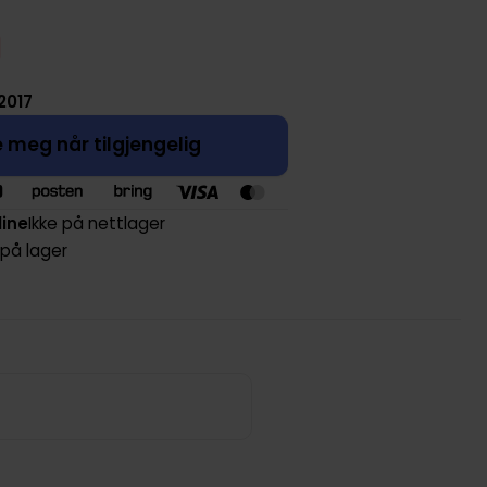
2017
 meg når tilgjengelig
line
Ikke på nettlager
 på lager