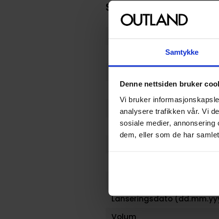
Spesifikasjoner
Varenummer
Samtykke
Opprinnelsesland :
Format
Denne nettsiden bruker coo
Serie
Vi bruker informasjonskapsler
Forfattere
analysere trafikken vår. Vi 
sosiale medier, annonsering 
Sjanger
dem, eller som de har samlet
Illustratør
Antall Sider
Utgiver
Lanseringsdato (dd.mm.yy
Volum