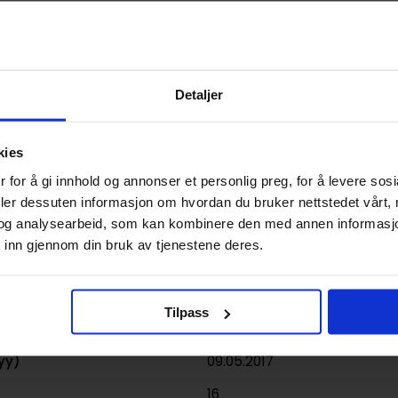
9780785192848
Detaljer
USA
Paperback
kies
The Dark Tower (Graphic Nov
 for å gi innhold og annonser et personlig preg, for å levere sos
Peter David
og
Robin Furth
deler dessuten informasjon om hvordan du bruker nettstedet vårt,
og analysearbeid, som kan kombinere den med annen informasjon d
Horror og Grøss
,
Litterær
,
Sup
 inn gjennom din bruk av tjenestene deres.
Juanan Ramirez,Corey Hams
128
Tilpass
Marvel Comics
yy)
09.05.2017
16