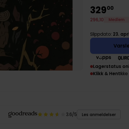
329
00
296
,
10
Medlem
Slippdato:
23. apr
Varsle
Lagerstatus on
Klikk & Hent
Ikke
3.6
/5
Les anmeldelser