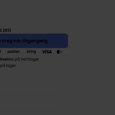
il 2013
 meg når tilgjengelig
line
Ikke på nettlager
 på lager