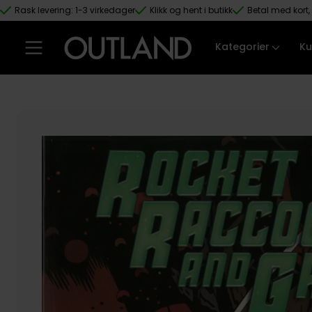
Rask levering: 1-3 virkedager
Klikk og hent i butikk
Betal med kort, 
Hopp til hovedinnhold
Kategorier
Ku