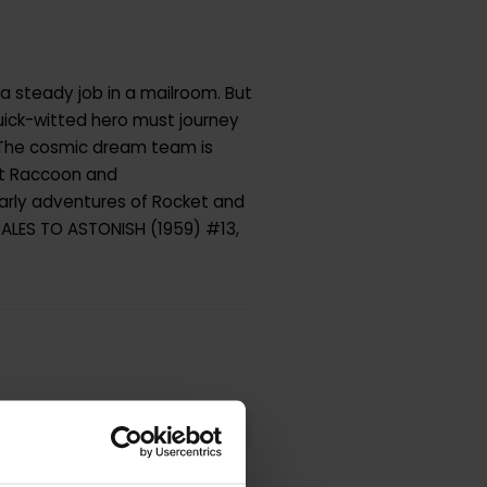
a steady job in a mailroom. But
uick-witted hero must journey
! The cosmic dream team is
et Raccoon and
early adventures of Rocket and
TALES TO ASTONISH (1959) #13,