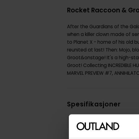
Rocket Raccoon & Gro
After the Guardians of the Gala
when a killer clown made of se
to Planet X - home of his old 
reunited at last! Then: Mojo, 
Groot&onstage! It's a high-sta
Groot! Collecting INCREDIBLE 
MARVEL PREVIEW #7, ANNIHILATO
Spesifikasjoner
SKU
Vekt (Kg) :