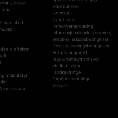
 mat & drikke
Våre butikker
fritid
Gavekort
Nyhetsbrev
l & samlekort
Personvernerklæring
musikk
Informasjonskapsler (cookies)
Betaling- & kjøpsbetingelser
Frakt- & leveringsbetingelser
dise & effekter
Retur & angrerett
pill
Miljø & samfunnsansvar
l
Medlemsvilkår
Tilbakekallinger
og maleutstyr
Forhåndsbestillinger
rier
Om oss
 & merkevarer