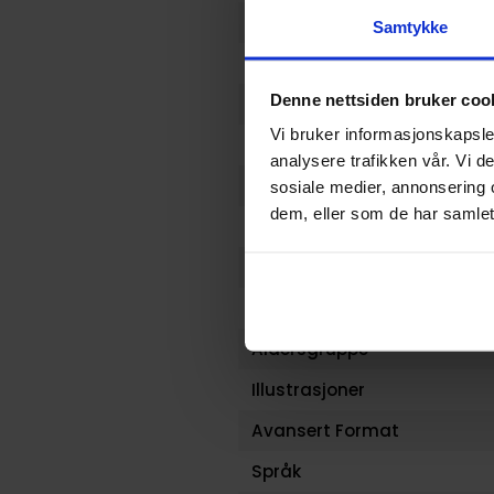
Country of Manufacture
Samtykke
Format
Denne nettsiden bruker coo
Serie
Vi bruker informasjonskapsler
Forfattere
analysere trafikken vår. Vi 
Sjanger
sosiale medier, annonsering 
dem, eller som de har samlet
Antall Sider
Utgiver
Lanseringsdato (dd.mm.yy
Aldersgruppe
Illustrasjoner
Avansert Format
Språk