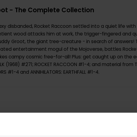
ot - The Complete Collection
xy disbanded, Rocket Raccoon settled into a quiet life with 
ntient wood attacks him at work, the trigger-fingered and q
buddy Groot, the giant tree-creature - in search of answers
bloated entertainment mogul of the Mojoverse, battles Rock
kes campy cosmic free-for-all! Plus: get caught up on the 
HULK (1968) #271; ROCKET RACCOON #1-4; and material from 
RS #1-4 and ANNIHILATORS: EARTHFALL #1-4.
9780785167136
0.407000