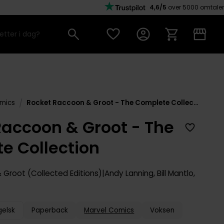
4,6/5
over 5000 omtaler
/
mics
Rocket Raccoon & Groot - The Complete Collection
Raccoon & Groot - The
e Collection
Groot (Collected Editions)
Andy Lanning
,
Bill Mantlo
,
gelsk
Paperback
Marvel Comics
Voksen