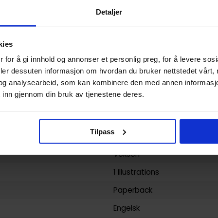
USA
Detaljer
Paperback
kies
Rocket Raccoon & Groot (Col
 for å gi innhold og annonser et personlig preg, for å levere sos
Andy Lanning
,
Bill Mantlo
og
D
deler dessuten informasjon om hvordan du bruker nettstedet vårt,
Superhelt
og analysearbeid, som kan kombinere den med annen informasjon d
 inn gjennom din bruk av tjenestene deres.
264
Marvel Comics
Tilpass
yy)
23.04.2013
Voksen
1 Illustrations
Paperback
Engelsk