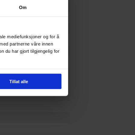
Om
lected Editions)
iale mediefunksjoner og for å
an Abnett
 med partnerne våre innen
u har gjort tilgjengelig for
Tillat alle