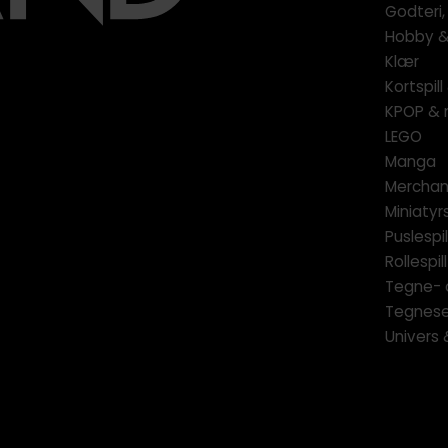
Godteri,
Hobby & 
Klær
Kortspil
KPOP & 
LEGO
Manga
Merchan
Miniatyrs
Puslespil
Rollespill
Tegne- 
Tegnese
Univers