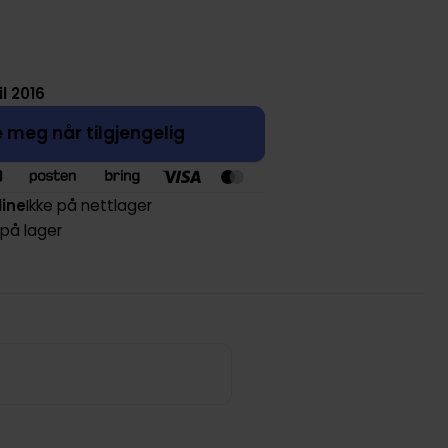
il 2016
 meg når tilgjengelig
line
Ikke på nettlager
 på lager