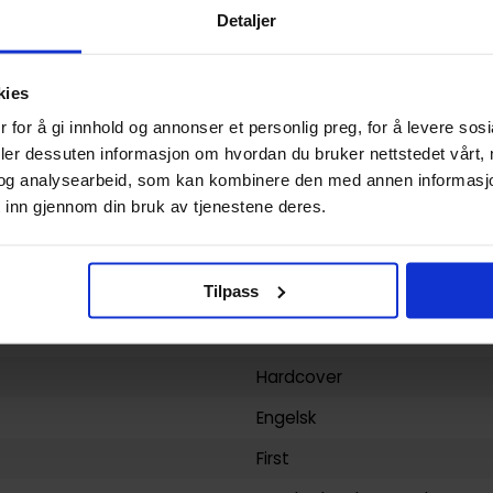
Hardcover
Detaljer
Green Lantern
Robert Venditti
kies
 for å gi innhold og annonser et personlig preg, for å levere sos
Superhelt
deler dessuten informasjon om hvordan du bruker nettstedet vårt,
208
og analysearbeid, som kan kombinere den med annen informasjon d
 inn gjennom din bruk av tjenestene deres.
DC Comics
yy)
26.04.2016
Tilpass
7
Voksen
Hardcover
Engelsk
First