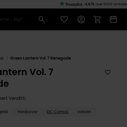
4,6/5
over 5000 omtaler
/
se
Green Lantern Vol. 7 Renegade
ntern Vol. 7
de
ert Venditti
gelsk
Hardcover
DC Comics
Voksen