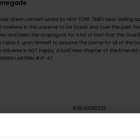
Renegade
lar Green Lantern series by NEW YORK TIMES best-selling au
d nowhere in this universe to be found. And over the past fe
es and been the scapegoat for a lot of bad that the Guardi
 takes it upon himself to assume the blame for all of the b
universe is NOT happy. A bold new chapter of the Emerald W
s GREEN LANTERN #41-47.
9781401261252
0.596000
USA