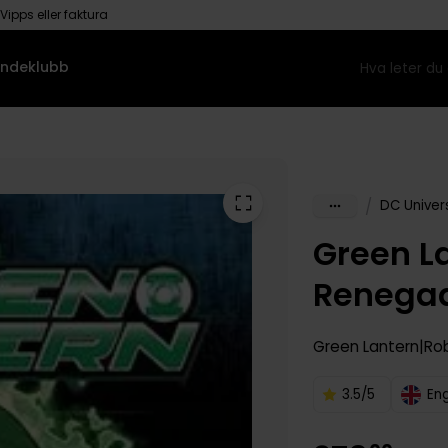
Vipps eller faktura
ndeklubb
/
DC Univer
Green La
Renega
Green Lantern
Rob
3.5/5
En