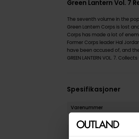
Green Lantern Vol. 7 
The seventh volume in the popu
Green Lantern Corps is lost an
Corps has made a lot of enemi
Former Corps leader Hal Jordan
have been accused of, and the 
GREEN LANTERN VOL. 7. Collect
Spesifikasjoner
Varenummer
Vekt (Kg) :
Country of Manufacture