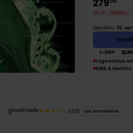
279
00
251
,
10
Medlem
Slippdato:
26. apr
Varsle
Lagerstatus on
Klikk & Hent
Ikke
3.5
/5
Les anmeldelser