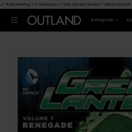
Rask levering: 1-3 virkedager
Klikk og hent i butikk
Betal med kort, 
Hopp til hovedinnhold
Kategorier
Ku