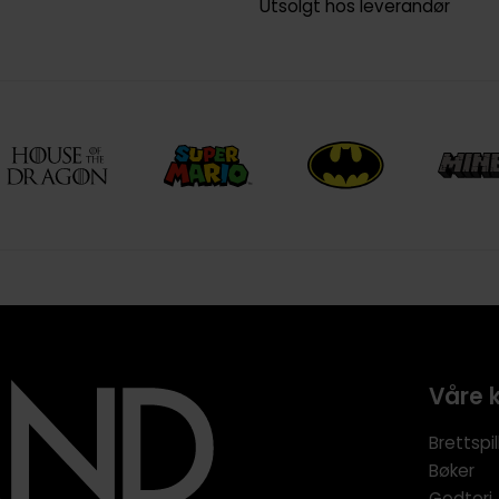
Utsolgt hos leverandør
Våre 
Brettspil
Bøker
Godteri,