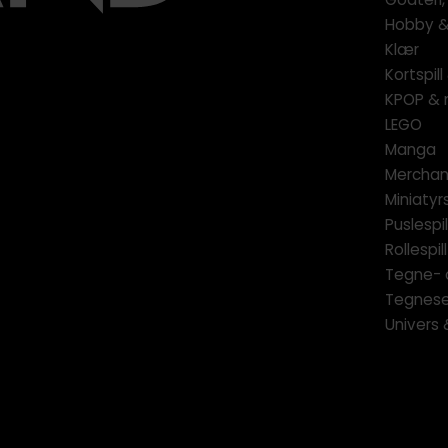
Hobby & 
Klær
Kortspil
KPOP & 
LEGO
Manga
Merchan
Miniatyrs
Puslespil
Rollespill
Tegne- 
Tegnese
Univers