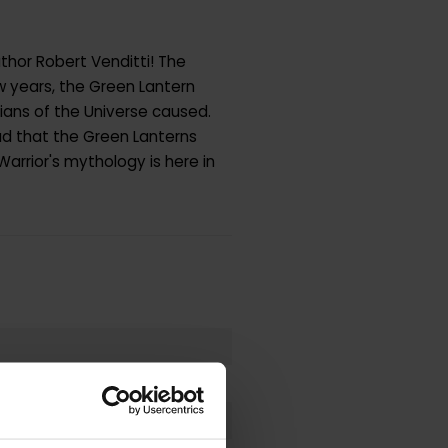
thor Robert Venditti! The
w years, the Green Lantern
ans of the Universe caused.
ad that the Green Lanterns
arrior's mythology is here in