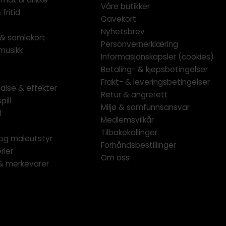
Våre butikker
fritid
Gavekort
Nyhetsbrev
l & samlekort
Personvernerklæring
musikk
Informasjonskapsler (cookies)
Betaling- & kjøpsbetingelser
Frakt- & leveringsbetingelser
dise & effekter
Retur & angrerett
pill
Miljø & samfunnsansvar
l
Medlemsvilkår
Tilbakekallinger
og maleutstyr
Forhåndsbestillinger
rier
Om oss
 & merkevarer