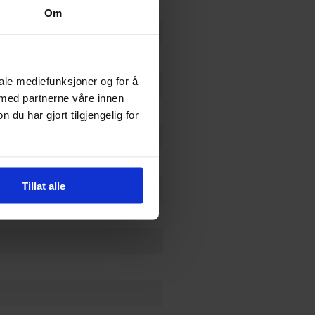
Om
iale mediefunksjoner og for å
 med partnerne våre innen
u har gjort tilgjengelig for
Tillat alle