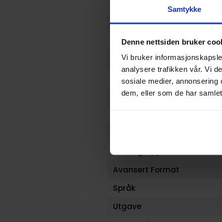
Format
Samtykke
Serie
Forfattere
Denne nettsiden bruker coo
Vi bruker informasjonskapsler
Sjanger
analysere trafikken vår. Vi 
Antall Sider
sosiale medier, annonsering 
dem, eller som de har samlet
Utgiver
Lanseringsdato (dd.mm.yy
Volum
Aldersgruppe
Avansert Format
Språk
Utgave