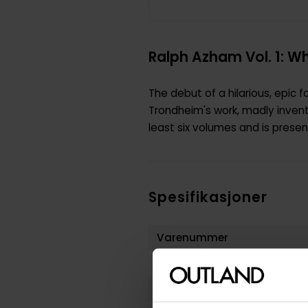
Ralph Azham Vol. 1: W
The debut of a hilarious, epic 
Trondheim's work, madly invent
least six volumes and is presen
Spesifikasjoner
Varenummer
Vekt (Kg) :
Opprinnelsesland :