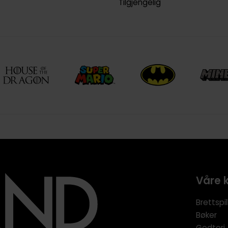
Tilgjengelig
Våre 
Brettspil
Bøker
Godteri,