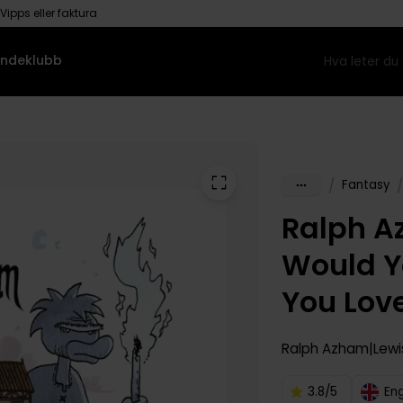
Vipps eller faktura
ndeklubb
/
/
Fantasy
Ralph A
Would Y
You Lov
Ralph Azham
Lew
3.8/5
En