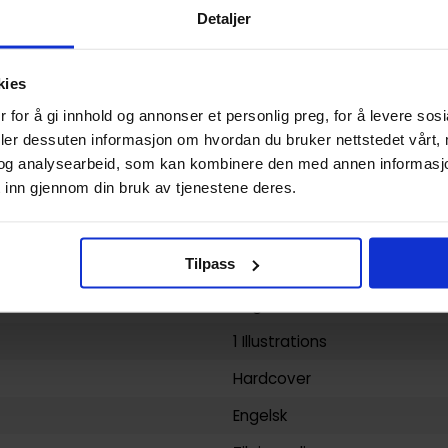
Hardcover
Detaljer
Ralph Azham
Lewis Trondheim
kies
 for å gi innhold og annonser et personlig preg, for å levere sos
Litterær
og
Fantasy
deler dessuten informasjon om hvordan du bruker nettstedet vårt,
96
og analysearbeid, som kan kombinere den med annen informasjon d
 inn gjennom din bruk av tjenestene deres.
Fantagraphics Books
yy)
07.11.2012
Tilpass
1
Ungdom
1 Illustrations
Hardcover
Engelsk