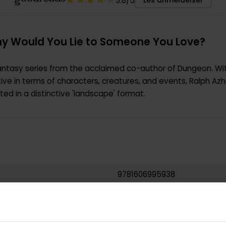
3.8
/5
Les anmeldelser
hy Would You Lie to Someone You Love?
fantasy series from the acclaimed co-author of Dungeon. Witt
ive in terms of characters, creatures, and events, Ralph Azh
ted in a distinctive 'landscape' format.
9781606995938
0.335000
USA