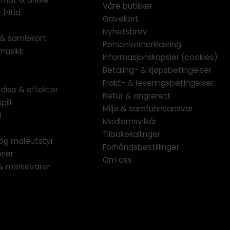
Våre butikker
fritid
Gavekort
Nyhetsbrev
l & samlekort
Personvernerklæring
musikk
Informasjonskapsler (cookies)
Betaling- & kjøpsbetingelser
Frakt- & leveringsbetingelser
dise & effekter
Retur & angrerett
pill
Miljø & samfunnsansvar
l
Medlemsvilkår
Tilbakekallinger
og maleutstyr
Forhåndsbestillinger
rier
Om oss
 & merkevarer