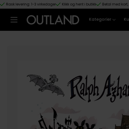
Rask levering: 1-3 virkedager
Klikk og hent i butikk
Betal med kort, 
Hopp til hovedinnhold
Kategorier
Ku