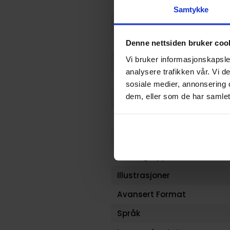
Format
Samtykke
Serie
Forfattere
Denne nettsiden bruker coo
Vi bruker informasjonskapsler
Sjanger
analysere trafikken vår. Vi 
Antall Sider
sosiale medier, annonsering 
dem, eller som de har samlet
Utgiver
Lanseringsdato (dd.mm.yy
Volum
Aldersgruppe
Illustrasjoner
Avansert Format
Språk