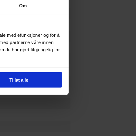
Om
iale mediefunksjoner og for å
 med partnerne våre innen
u har gjort tilgjengelig for
Tillat alle