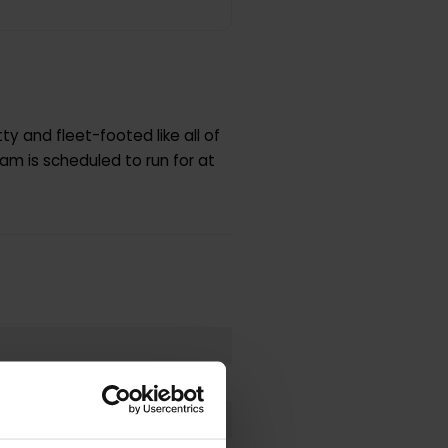
y and fleet-footed like all of
am is scheduled to run for at