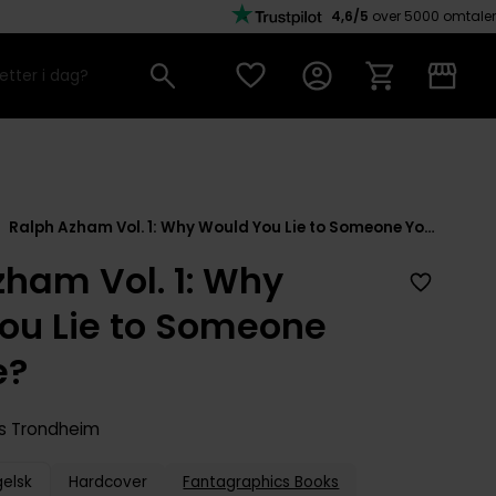
4,6/5
over 5000 omtaler
Ralph Azham Vol. 1: Why Would You Lie to Someone You Love?
zham Vol. 1: Why
ou Lie to Someone
e?
is Trondheim
gelsk
Hardcover
Fantagraphics Books