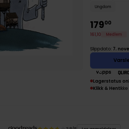
Ungdom
179
00
161
,
10
Medlem
Slippdato:
7. nov
Varsle
Lagerstatus on
Klikk & Hent
Ikke