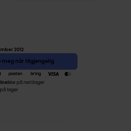
ember 2012
 meg når tilgjengelig
line
Ikke på nettlager
 på lager