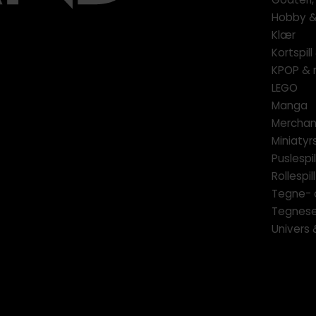
Hobby & 
Klær
Kortspil
KPOP & 
LEGO
Manga
Merchan
Miniatyrs
Puslespil
Rollespill
Tegne- 
Tegnese
Univers