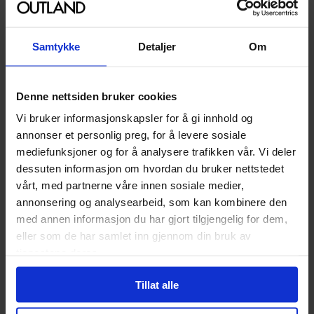
(dd.mm.yyyy)
Brettspill Type
Strategispill
Samtykke
Detaljer
Om
Minimum Spilltid
60+ minutter
Anbefalt Alder
12
Denne nettsiden bruker cookies
Spilltid
60 - 80 minutter
Vi bruker informasjonskapsler for å gi innhold og
Antall Spillere
2 - 4
annonser et personlig preg, for å levere sosiale
mediefunksjoner og for å analysere trafikken vår. Vi deler
Antall Spillere
2
,
3
,
4
og
5
dessuten informasjon om hvordan du bruker nettstedet
Språk
Engelsk
vårt, med partnerne våre innen sosiale medier,
annonsering og analysearbeid, som kan kombinere den
med annen informasjon du har gjort tilgjengelig for dem,
Utvalgte produkter
eller som de har samlet inn gjennom din bruk av
tjenestene deres.
39
00
35
,
10
Medlem
Tillat alle
På nettlager