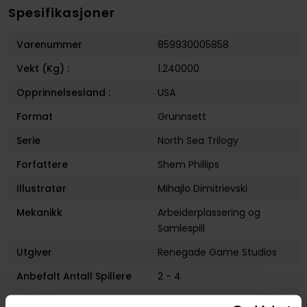
Spesifikasjoner
Varenummer
859930005858
Vekt (Kg) :
1.240000
Opprinnelsesland :
USA
Format
Grunnsett
Serie
North Sea Trilogy
Forfattere
Shem Phillips
Illustratør
Mihajlo Dimitrievski
Mekanikk
Arbeiderplassering
og
Samlespill
Utgiver
Renegade Game Studios
Anbefalt Antall Spillere
2 - 4
Lanseringsdato
01.01.2015