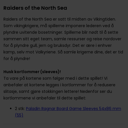
Raiders of the North Sea
Raiders of the North Sea er satt til midten av Vikingtiden.
Som vikingkrigere, må spillerne imponere lederen ved å
plyndre uvitende bosetninger. Spillerne blir nødt til å sette
sammen sitt eget team, samle ressurser og reise nordover
for å plyndre gull, jern og bruksdyr. Det er ære i enhver
kamp, selv mot Valkyriene. Så samle krigerne dine, det er tid
for å plyndre!
Husk kortlommer (sleeves)!
Ta vare på kortene som følger med i dette spillet! Vi
anbefaler at kortene legges i kortlommer for å redusere
slitasje, samt gjøre stokkingen lettere! Nedenfor ser du
kortlommene vi anbefaler til dette spillet:
2 stk:
Paladin Ragnar Board Game Sleeves 54x86 mm
(55)