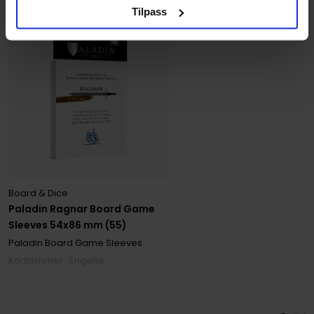
Tilpass
Board & Dice
Paladin Ragnar Board Game
Sleeves 54x86 mm (55)
Paladin Board Game Sleeves
Kortlommer · Engelsk