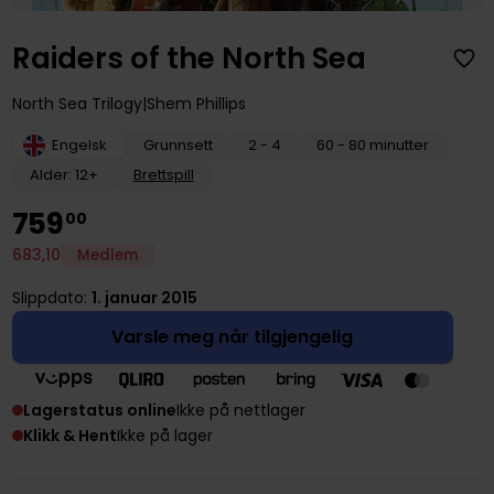
Raiders of the North Sea
North Sea Trilogy
Shem Phillips
Engelsk
Grunnsett
2 - 4
60 - 80 minutter
Alder: 12+
Brettspill
759
00
683
,
10
Medlem
Slippdato:
1. januar 2015
Varsle meg når tilgjengelig
Lagerstatus online
Ikke på nettlager
Klikk & Hent
Ikke på lager