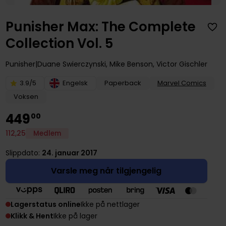
Punisher Max: The Complete
Collection Vol. 5
Punisher
Duane Swierczynski
,
Mike Benson
,
Victor Gischler
3.9/5
Engelsk
Paperback
Marvel Comics
Voksen
449
00
112
,
25
Medlem
Slippdato:
24. januar 2017
Varsle meg når tilgjengelig
Lagerstatus online
Ikke på nettlager
Klikk & Hent
Ikke på lager