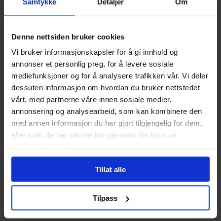
Samtykke
Detaljer
Om
nøl med å
gi oss beskjed!
Spesifikasjoner
Denne nettsiden bruker cookies
Vi bruker informasjonskapsler for å gi innhold og
Varenummer
9781302902742
annonser et personlig preg, for å levere sosiale
Opprinnelsesland :
USA
mediefunksjoner og for å analysere trafikken vår. Vi deler
dessuten informasjon om hvordan du bruker nettstedet
Format
Paperback
vårt, med partnerne våre innen sosiale medier,
Serie
Punisher
annonsering og analysearbeid, som kan kombinere den
med annen informasjon du har gjort tilgjengelig for dem,
Forfattere
Duane Swierczynski
,
Mike
eller som de har samlet inn gjennom din bruk av
Benson
og
Victor Gischler
tjenestene deres.
Sjanger
Superhelt
Tillat alle
Illustratør
Victor Gischler
Antall Sider
504
Tilpass
Utgiver
Marvel Comics