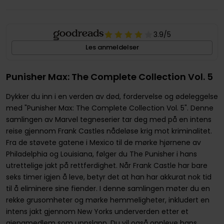
3.9
/5
Les anmeldelser
Punisher Max: The Complete Collection Vol. 5
Dykker du inn i en verden av død, fordervelse og ødeleggelse
med "Punisher Max: The Complete Collection Vol. 5". Denne
samlingen av Marvel tegneserier tar deg med på en intens
reise gjennom Frank Castles nådeløse krig mot kriminalitet.
Fra de støvete gatene i Mexico til de mørke hjørnene av
Philadelphia og Louisiana, følger du The Punisher i hans
utrettelige jakt på rettferdighet. Når Frank Castle har bare
seks timer igjen å leve, betyr det at han har akkurat nok tid
til å eliminere sine fiender. I denne samlingen møter du en
rekke grusomheter og mørke hemmeligheter, inkludert en
intens jakt gjennom New Yorks underverden etter et
gjengmedlem som unnslapp. Du vil også oppleve hans