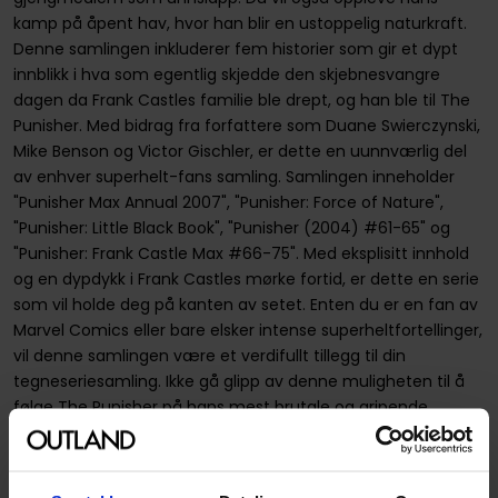
kamp på åpent hav, hvor han blir en ustoppelig naturkraft.
Denne samlingen inkluderer fem historier som gir et dypt
innblikk i hva som egentlig skjedde den skjebnesvangre
dagen da Frank Castles familie ble drept, og han ble til The
Punisher. Med bidrag fra forfattere som Duane Swierczynski,
Mike Benson og Victor Gischler, er dette en uunnværlig del
av enhver superhelt-fans samling. Samlingen inneholder
"Punisher Max Annual 2007", "Punisher: Force of Nature",
"Punisher: Little Black Book", "Punisher (2004) #61-65" og
"Punisher: Frank Castle Max #66-75". Med eksplisitt innhold
og en dypdykk i Frank Castles mørke fortid, er dette en serie
som vil holde deg på kanten av setet. Enten du er en fan av
Marvel Comics eller bare elsker intense superheltfortellinger,
vil denne samlingen være et verdifullt tillegg til din
tegneseriesamling. Ikke gå glipp av denne muligheten til å
følge The Punisher på hans mest brutale og gripende
eventyr.
Ser du noe som bør rettes opp i produktbeskrivelsen? Ikke