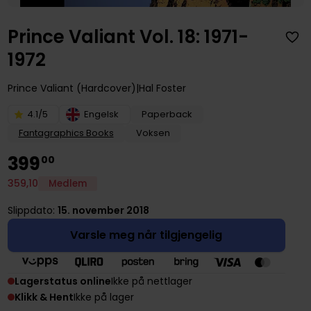
Prince Valiant Vol. 18: 1971-
1972
Prince Valiant (Hardcover)
Hal Foster
4.1/5
Engelsk
Paperback
Fantagraphics Books
Voksen
399
00
359
,
10
Medlem
Slippdato:
15. november 2018
Varsle meg når tilgjengelig
Lagerstatus online
Ikke på nettlager
Klikk & Hent
Ikke på lager