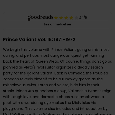
4.1
/5
Les anmeldelser
Prince Valiant Vol. 18: 1971-1972
We begin this volume with Prince Valiant going on his most
daring, and perhaps most dangerous, quest yet: winning
back the heart of Queen Aleta. Of course, things don't go as
planned as Aleta's rival suitor organizes a deadly search
party for the gallant Valiant. Back in Camelot, the troubled
Zanedon reveals himself to be a runaway groom as the
mischievous twins, Karen and Valeta, hide him in their
stable. Prince Arn quenches a coup, Val ends a tyrant's reign
with tough love, and domestic chaos runs amok when a
poet with a wandering eye makes the Misty Isles his
playground. This volume also includes and introduction by
Mort Walker and Brian Walker, and a gallery of miscellaneous