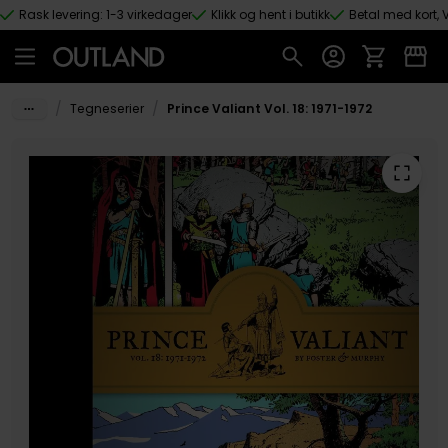
Rask levering: 1-3 virkedager
Klikk og hent i butikk
Betal med kort, V
Hopp til hovedinnhold
/
/
Tegneserier
Prince Valiant Vol. 18: 1971-1972