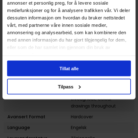
annonser et personlig preg, for å levere sosiale
Forfatter
Brigitte Findakly
og
Lewis
mediefunksjoner og for å analysere trafikken vår. Vi deler
Trondheim
dessuten informasjon om hvordan du bruker nettstedet
Sjanger
Biografi
,
Dokumentar og
vårt, med partnerne våre innen sosiale medier,
Fakta
,
Historie
og
Litterær
annonsering og analysearbeid, som kan kombinere den
med annen informasjon du har gjort tilgjengelig for dem,
Antall Sider
120
eller som de har samlet inn gjennom din bruk av
Publisher
Drawn & Quarterly
tjenestene deres.
Lanseringsdato
05.09.2017
Tillat alle
(dd.mm.yyyy)
Aldersgruppe
Voksen
Tilpass
Illustrasjoner
Colour drawings
throughout; Colour
drawings throughout
Avansert Format
Hardcover
Language
Engelsk