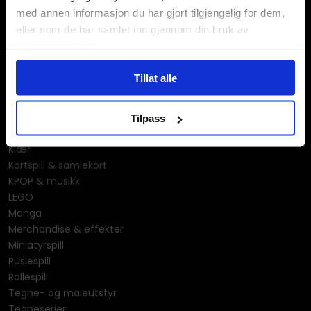
med annen informasjon du har gjort tilgjengelig for dem,
eller som de har samlet inn gjennom din bruk av
tjenestene deres.
Våre kategorier
Tillat alle
Brettspill
Bøker
Godteri, mat & drikke
Tilpass
Hobby & fritid
Klær
Kortspill & samlekort
KPOP & musikk
LEGO
Manga
Merchandise & effekter
Miniatyrspill
Puslespill
Rollespill
Tegne- og maleutstyr
Tegneserier