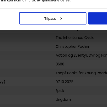
 inn gjennom din bruk av tjenestene deres.
9798217116485
3.192000
Tilpass
USA
Boks Set: Paperback
The Inheritance Cycle
Christopher Paolini
Action og Eventyr
,
Dyr
og
Fa
3680
Knopf Books for Young Read
yy)
07.10.2025
Episk
Ungdom