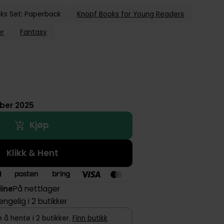
ks Set: Paperback
Knopf Books for Young Readers
er
Fantasy
ober 2025
Kjøp
Klikk & Hent
line
På nettlager
jengelig i 2 butikker
 å hente i 2 butikker.
Finn butikk