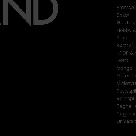
Brettspil
Bøker
Godteri,
Hobby & 
Klær
Kortspil
KPOP & 
LEGO
Manga
Merchan
Miniatyrs
Puslespil
Rollespill
Tegne- 
Tegnese
Univers