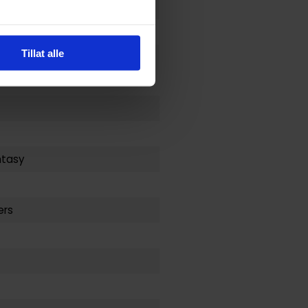
Tillat alle
ntasy
ers