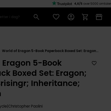
4,6/5
over 5000 omtaler
World of Eragon 5-Book Paperback Boxed Set: Eragon; Eldest; Brisingr; Inheritance; Murtagh
f Eragon 5-Book
ck Boxed Set: Eragon;
Brisingr; Inheritance;
h
ycle
Christopher Paolini