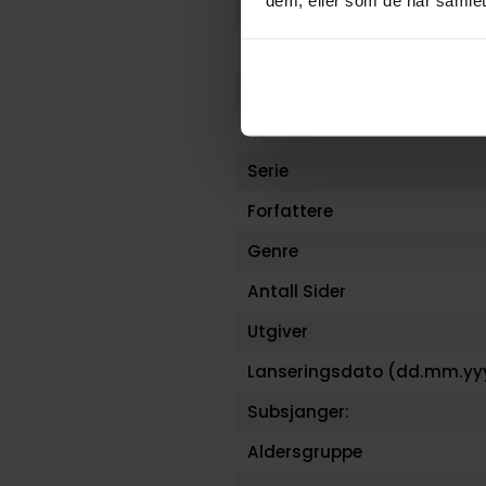
dem, eller som de har samlet
Varenummer
Vekt (Kg) :
Opprinnelsesland :
Format
Serie
Forfattere
Genre
Antall Sider
Utgiver
Lanseringsdato (dd.mm.yy
Subsjanger:
Aldersgruppe