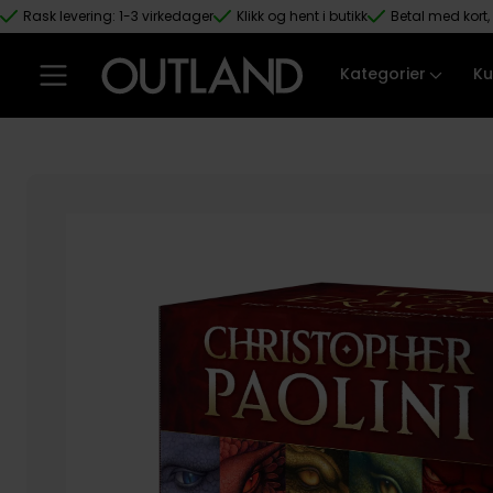
Rask levering: 1-3 virkedager
Klikk og hent i butikk
Betal med kort, 
Hopp til hovedinnhold
Kategorier
Ku