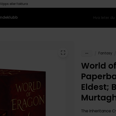
Vipps eller faktura
ndeklubb
/
/
Fantasy
World o
Paperba
Eldest; 
Murtag
The Inheritance C