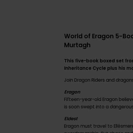
World of Eragon 5-Book
Murtagh
This five-book boxed set fro
Inheritance Cycle plus his m
Join Dragon Riders and dragons
Eragon
Fifteen-year-old Eragon believe
is soon swept into a dangerous
Eldest
Eragon must travel to Ellésmera,