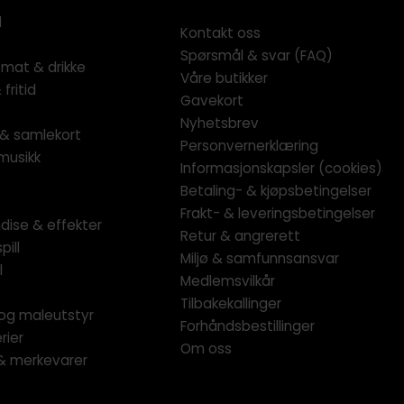
l
Kontakt oss
Spørsmål & svar (FAQ)
 mat & drikke
Våre butikker
fritid
Gavekort
Nyhetsbrev
l & samlekort
Personvernerklæring
musikk
Informasjonskapsler (cookies)
Betaling- & kjøpsbetingelser
Frakt- & leveringsbetingelser
dise & effekter
Retur & angrerett
pill
Miljø & samfunnsansvar
l
Medlemsvilkår
Tilbakekallinger
og maleutstyr
Forhåndsbestillinger
rier
Om oss
 & merkevarer