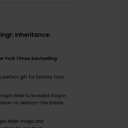
ngr; Inheritance;
ew York Times bestselling
.
perfect gift for fantasy fans!
ragon Rider is revealed. Eragon
ld save—or destroy—the Empire.
ragon Rider: magic and