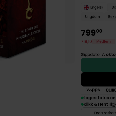
Engelsk
Bo
Ungdom
Bøk
799
00
719
,
10
Medlem
Slippdato:
7. okt
Lagerstatus on
Klikk & Hent
Tilg
Enda raskere