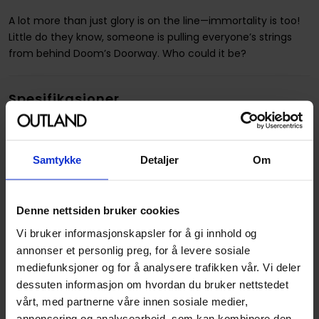
A lot more than just glory is on the line—immortality is too!
Little do they know, someone is pulling everyone’s strings
from behind Doom’s Doorway. Who could it be?
Spesifikasjoner
Varenummer
9781779519849
Opprinnelsesland :
USA
Samtykke
Detaljer
Om
Format
Paperback
Serie
Wonder Woman
Denne nettsiden bruker cookies
Forfattere
Becky Cloonan
og
Michael
Vi bruker informasjonskapsler for å gi innhold og
Conrad
annonser et personlig preg, for å levere sosiale
mediefunksjoner og for å analysere trafikken vår. Vi deler
Sjanger
Overnaturlig
og
Superhelt
dessuten informasjon om hvordan du bruker nettstedet
Antall Sider
200
vårt, med partnerne våre innen sosiale medier,
annonsering og analysearbeid, som kan kombinere den