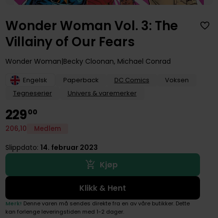
Wonder Woman Vol. 3: The
Villainy of Our Fears
Wonder Woman
Becky Cloonan
,
Michael Conrad
Engelsk
Paperback
DC Comics
Voksen
Tegneserier
Univers & varemerker
229
00
206
,
10
Medlem
Slippdato:
14. februar 2023
Kjøp
Klikk & Hent
Merk!
Denne varen må sendes direkte fra en av våre butikker. Dette
kan forlenge leveringstiden med 1-2 dager.