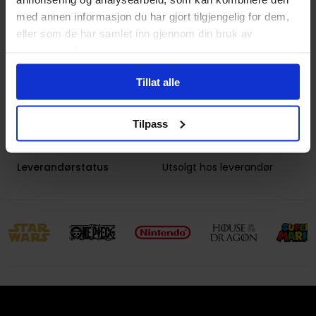
Utgiver
DC Comics
med annen informasjon du har gjort tilgjengelig for dem,
Lanseringsdato
14.02.2023
eller som de har samlet inn gjennom din bruk av
(dd.mm.yyyy)
tjenestene deres.
Volum
3
Tillat alle
Aldersgruppe
Voksen
Avansert Format
Paperback
Tilpass
Språk
Engelsk
Leverandørstatus
Utsolgt hos leverandør