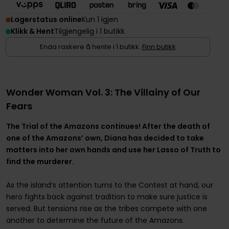
Lagerstatus online
Kun 1 igjen
Klikk & Hent
Tilgjengelig i 1 butikk
Enda raskere å hente i 1 butikk.
Finn butikk
Wonder Woman Vol. 3: The Villainy of Our
Fears
The Trial of the Amazons continues! After the death of
one of the Amazons’ own, Diana has decided to take
matters into her own hands and use her Lasso of Truth to
find the murderer.
As the island’s attention turns to the Contest at hand, our
hero fights back against tradition to make sure justice is
served. But tensions rise as the tribes compete with one
another to determine the future of the Amazons.