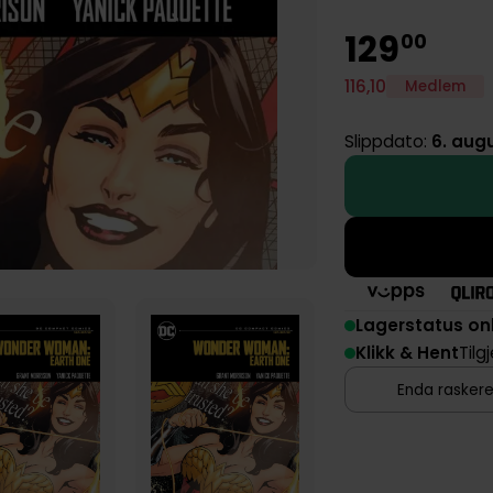
129
00
116
,
10
Medlem
Slippdato:
6. aug
Lagerstatus on
Klikk & Hent
Tilg
Enda raskere