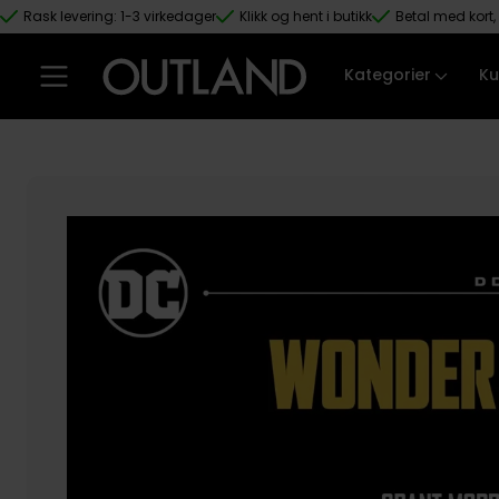
Rask levering: 1-3 virkedager
Klikk og hent i butikk
Betal med kort, 
Hopp til hovedinnhold
Kategorier
Ku