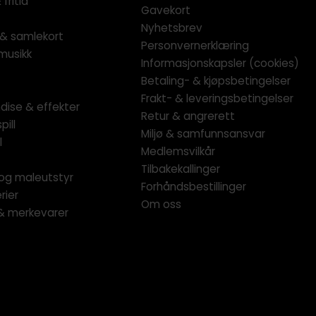
fritid
Gavekort
Nyhetsbrev
l & samlekort
Personvernerklæring
musikk
Informasjonskapsler (cookies)
Betaling- & kjøpsbetingelser
Frakt- & leveringsbetingelser
dise & effekter
Retur & angrerett
pill
Miljø & samfunnsansvar
l
Medlemsvilkår
Tilbakekallinger
og maleutstyr
Forhåndsbestillinger
rier
Om oss
 & merkevarer