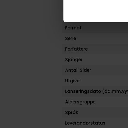
Varenummer
Opprinnelsesland :
Format
Serie
Forfattere
Sjanger
Antall Sider
Utgiver
Lanseringsdato (dd.mm.yy
Aldersgruppe
Språk
Leverandørstatus