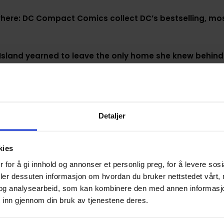
here: DC Compact Comics collect DC’s bestselling, most
 Island yearned to leave the only home she knew behind 
 a fateful meeting with Air Force pilot Steve Trevor, th
he is ready for anything that it may throw at her.
nder Woman? An American government, fraught with dissensio
Detaljer
r to society. How will Wonder Woman carry out her mission 
y? That is, unless there are more insidious forces at play...
kies
 Woman: Earth One
.
 for å gi innhold og annonser et personlig preg, for å levere sos
deler dessuten informasjon om hvordan du bruker nettstedet vårt,
og analysearbeid, som kan kombinere den med annen informasjon d
 inn gjennom din bruk av tjenestene deres.