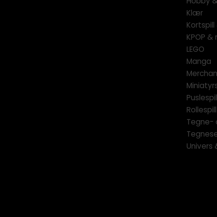
Hobby & 
Klær
Kortspil
KPOP & 
LEGO
Manga
Merchan
Miniatyrs
Puslespil
Rollespill
Tegne- 
Tegnese
Univers