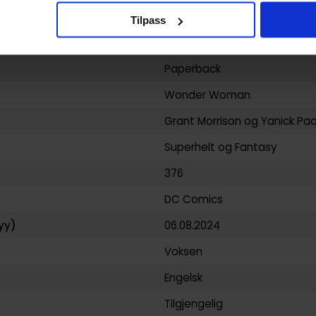
9781779527332
Tilpass
USA
Paperback
Wonder Woman
Grant Morrison
og
Yanick Pa
Superhelt
og
Fantasy
376
DC Comics
yy)
06.08.2024
Voksen
Engelsk
Tilgjengelig