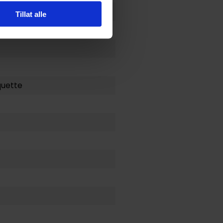
Tillat alle
quette