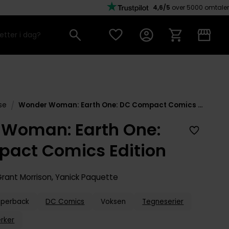
4,6/5
over 5000 omtaler
/
se
Wonder Woman: Earth One: DC Compact Comics Edition
Woman: Earth One:
act Comics Edition
Grant Morrison
,
Yanick Paquette
aperback
DC Comics
Voksen
Tegneserier
rker