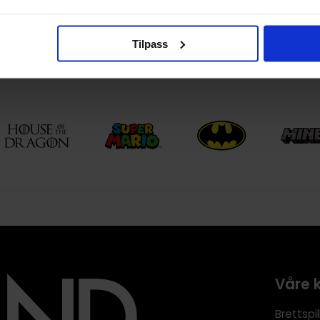
yy)
01.01.2023
Engelsk
Tilpass
Våre 
Brettspil