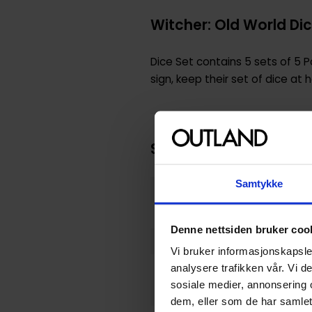
Witcher: Old World Dic
Dice Set contains 5 sets of 5 
sign, keep their set of dice at
Spesifikasjoner
Samtykke
Varenummer
Opprinnelsesland :
Denne nettsiden bruker coo
Format
Vi bruker informasjonskapsler
Serie
analysere trafikken vår. Vi 
sosiale medier, annonsering 
Utgiver
dem, eller som de har samlet