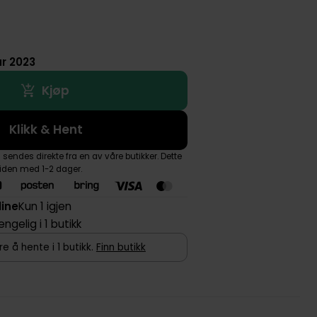
ar 2023
Kjøp
Klikk & Hent
endes direkte fra en av våre butikker. Dette
tiden med 1-2 dager.
line
Kun 1 igjen
jengelig i 1 butikk
e å hente i 1 butikk.
Finn butikk