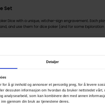
e Set
Poker Dice with a unique, witcher-sign engravement. Each pla
 hand, and use them for dice poker (and for some Exploration
Detaljer
5906874198469
Kina
kies
Brettspilloppgradering
 for å gi innhold og annonser et personlig preg, for å levere sos
Witcher: The Old World
deler dessuten informasjon om hvordan du bruker nettstedet vårt,
og analysearbeid, som kan kombinere den med annen informasjon d
CD Projekt RED
 inn gjennom din bruk av tjenestene deres.