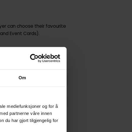
yer can choose their favourite
 and Event Cards).
Om
iale mediefunksjoner og for å
 med partnerne våre innen
u har gjort tilgjengelig for