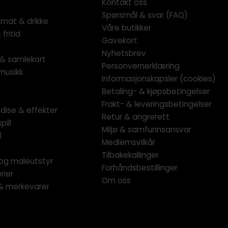
Kontakt oss
Spørsmål & svar (FAQ)
 mat & drikke
Våre butikker
fritid
Gavekort
Nyhetsbrev
l & samlekort
Personvernerklæring
musikk
Informasjonskapsler (cookies)
Betaling- & kjøpsbetingelser
Frakt- & leveringsbetingelser
dise & effekter
Retur & angrerett
pill
Miljø & samfunnsansvar
l
Medlemsvilkår
Tilbakekallinger
og maleutstyr
Forhåndsbestillinger
rier
Om oss
 & merkevarer