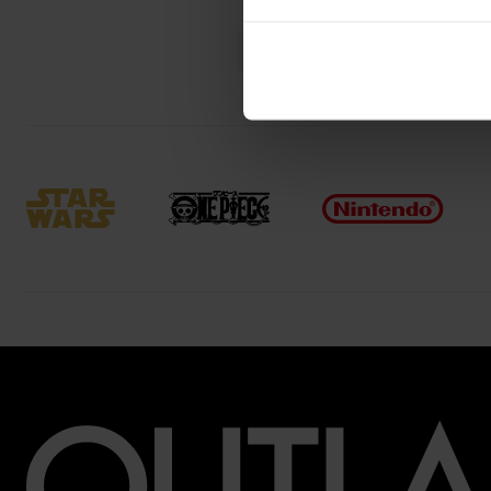
Lanseringsdato (dd.mm.yy
Språk