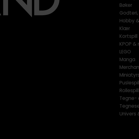
Bøker
Godteri,
Hobby & 
Klær
Kortspil
KPOP & 
LEGO
Manga
Merchan
Miniatyrs
Puslespil
Rollespill
Tegne- 
Tegnese
Univers