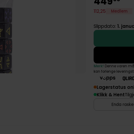
449
112
,
25
Medlem
Slippdato:
1. janu
Merk!
Denne varen må s
kan forlenge leverings
Lagerstatus on
Klikk & Hent
Tilg
Enda rasker