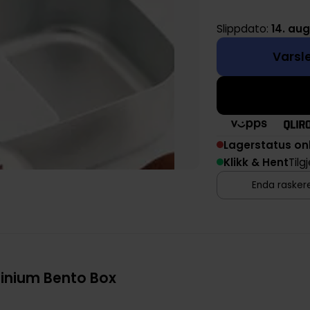
Slippdato:
14. au
Varsle
Lagerstatus on
Klikk & Hent
Tilg
Enda raskere
inium Bento Box