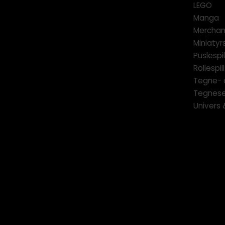
LEGO
Manga
Merchan
Miniatyrs
Puslespil
Rollespill
Tegne- 
Tegnese
Univers