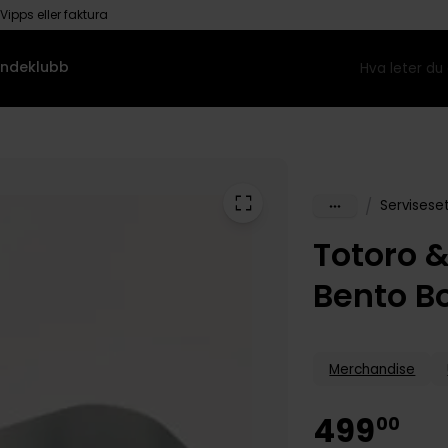
Vipps eller faktura
ndeklubb
/
Servisese
Totoro 
Bento B
Merchandise
499
00