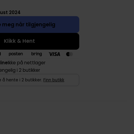
gust 2024
 meg når tilgjengelig
Klikk & Hent
line
Ikke på nettlager
jengelig i 2 butikker
 å hente i 2 butikker.
Finn butikk