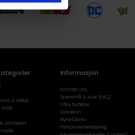
kategorier
Informasjon
l
Kontakt oss
Spørsmål & svar (FAQ)
 mat & drikke
Våre butikker
fritid
Gavekort
Nyhetsbrev
l & samlekort
Personvernerklæring
musikk
Informasjonskapsler (cookies)