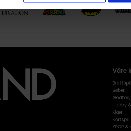
Våre 
Brettspil
Bøker
Godteri,
Hobby & 
Klær
Kortspil
KPOP & 