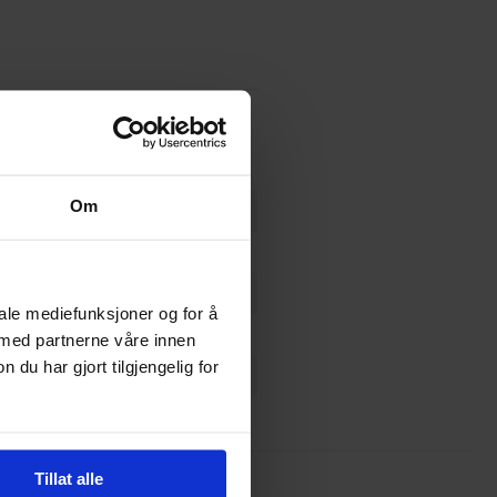
Om
iale mediefunksjoner og for å
 med partnerne våre innen
u har gjort tilgjengelig for
Tillat alle