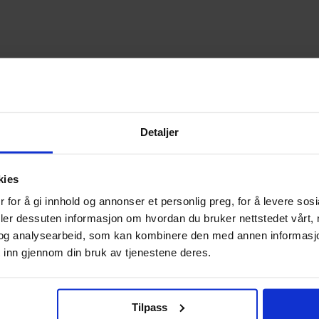
Detaljer
4973307649547
Kina
kies
Servise
 for å gi innhold og annonser et personlig preg, for å levere sos
Skater
deler dessuten informasjon om hvordan du bruker nettstedet vårt,
og analysearbeid, som kan kombinere den med annen informasjon d
yy)
14.08.2024
 inn gjennom din bruk av tjenestene deres.
Tilpass