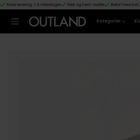
Rask levering: 1-3 virkedager
Klikk og hent i butikk
Betal med kort, 
Hopp til hovedinnhold
Kategorier
Ku