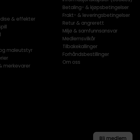
Betaling- & kjøpsbetingelser
Frakt- & leveringsbetingelser
dise & effekter
Retur & angrerett
pill
Miljø & samfunnsansvar
l
Medlemsvilkår
Tilbakekallinger
og maleutstyr
Forhåndsbestillinger
rier
Om oss
 & merkevarer
Bli medlem