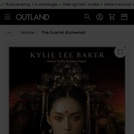
Rask levering: 1-3 virkedager
Klikk og hent i butikk
Betal med kort, V
Hopp til hovedinnhold
/
/
Historie
The Scarlet Alchemist