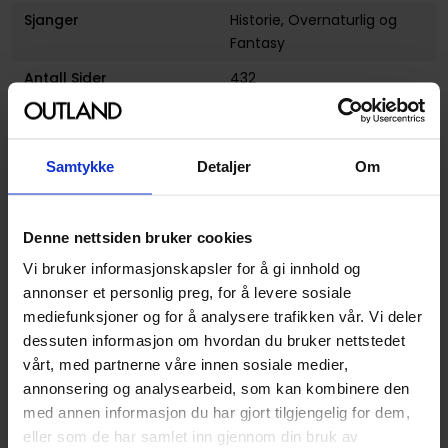
Sjanger
Historie
,
Overnaturlig
og
Fantasy
Antall Sider
432
Utgiver
Inkyard Press
Lanseringsdato
03.10.2023
Samtykke
Detaljer
Om
(dd.mm.yyyy)
Volum
1
Denne nettsiden bruker cookies
Subsjanger:
Dark Fantasy
og
Historisk
Vi bruker informasjonskapsler for å gi innhold og
Aldersgruppe
Ungdom
annonser et personlig preg, for å levere sosiale
Avansert Format
Hardcover
mediefunksjoner og for å analysere trafikken vår. Vi deler
dessuten informasjon om hvordan du bruker nettstedet
Språk
Engelsk
vårt, med partnerne våre innen sosiale medier,
Leverandørstatus
Tilgjengelig
annonsering og analysearbeid, som kan kombinere den
med annen informasjon du har gjort tilgjengelig for dem,
Utvalgte produkter
eller som de har samlet inn gjennom din bruk av