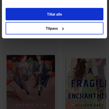
tjenestene deres.
279
289
00
00
Tillat alle
251
,
10
Medlem
260
,
10
Medlem
På nettlager
Kun 2 igjen
Tilpass