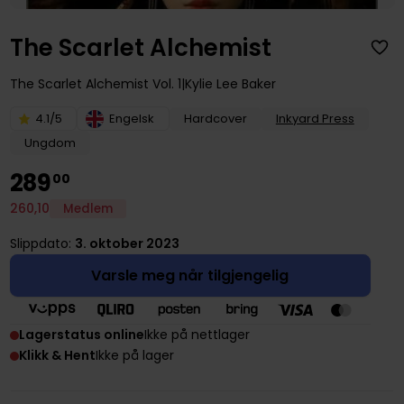
The Scarlet Alchemist
The Scarlet Alchemist
Vol. 1
Kylie Lee Baker
4.1/5
Engelsk
Hardcover
Inkyard Press
Ungdom
289
00
260
,
10
Medlem
Slippdato:
3. oktober 2023
Varsle meg når tilgjengelig
Lagerstatus online
Ikke på nettlager
Klikk & Hent
Ikke på lager