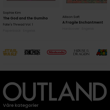
Sophie Kim
Allison Saft
The God and the Gumiho
A Fragile Enchantment
Fate's Thread
Vol. 1
Hardcover · Engelsk
Paperback · Engelsk
Våre kategorier