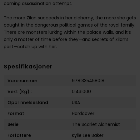
coming assassination attempt.
The more Zilan succeeds in her alchemy, the more she gets
caught in the dangerous political games of the royal family.
There are monsters lurking within the palace walls, and it’s
only a matter of time before they—and secrets of Zilan’s
past—catch up with her.
Spesifikasjoner
Varenummer
9781335458018
Vekt (Kg) :
0.431000
Opprinnelsesland :
USA
Format
Hardcover
Serie
The Scarlet Alchemist
Forfattere
Kylie Lee Baker