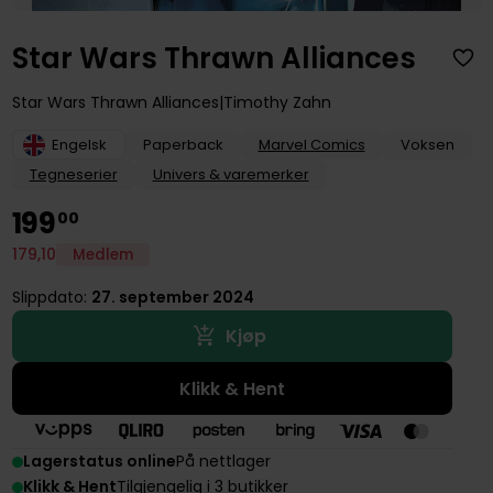
Star Wars Thrawn Alliances
Star Wars Thrawn Alliances
Timothy Zahn
Engelsk
Paperback
Marvel Comics
Voksen
Tegneserier
Univers & varemerker
199
00
179
,
10
Medlem
Slippdato:
27. september 2024
Kjøp
Klikk & Hent
Lagerstatus online
På nettlager
Klikk & Hent
Tilgjengelig i 3 butikker