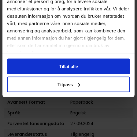
annonser et personlig preg, for å levere sosiale
mediefunksjoner og for å analysere trafikken vår. Vi deler
Sjanger
Science-Fiction
dessuten informasjon om hvordan du bruker nettstedet
Illustratør
Andrea Di Vito
vårt, med partnerne våre innen sosiale medier,
annonsering og analysearbeid, som kan kombinere den
Antall Sider
112
med annen informasjon du har gjort tilgjengelig for dem,
Utgiver
Marvel Comics
eller som de har samlet inn gjennom din bruk av
Lanseringsdato
27.09.2024
tjenestene deres.
(dd.mm.yyyy)
Tillat alle
Aldersgruppe
Voksen
Illustrasjoner
112 Illustrations
Tilpass
Forsidekunstner
Rod Reis
Avansert Format
Paperback
Språk
Engelsk
Forventet lanseringsdato
27.09.2024
Leverandørstatus
Tilgjengelig