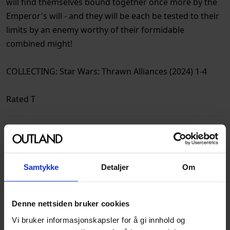
will find themselves bound together once more by the
Emperor's will - and they will be each be tested to their
limits by an enemy worthy of their formidable
combined might!
COLLECTING: Star Wars: Thrawn Alliances (2024) 1-4
Rated T
Spesifikasjoner
Varenummer
9781302918002
Samtykke
Detaljer
Om
Opprinnelsesland :
USA
Format
Paperback
Denne nettsiden bruker cookies
Serie
Star Wars Thrawn Alliances
Vi bruker informasjonskapsler for å gi innhold og
Forfattere
Timothy Zahn