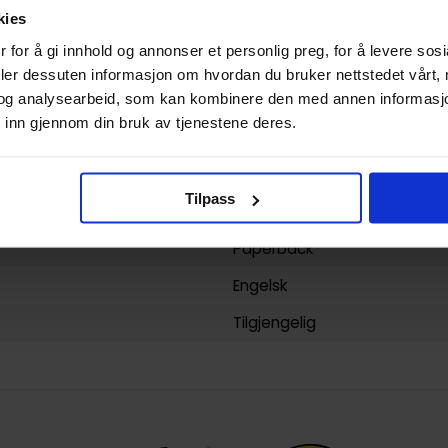
kies
160
 for å gi innhold og annonser et personlig preg, for å levere sos
Image Comics
deler dessuten informasjon om hvordan du bruker nettstedet vårt,
og analysearbeid, som kan kombinere den med annen informasjon d
yy)
03.01.2023
 inn gjennom din bruk av tjenestene deres.
24
Voksen
Tilpass
Greg Capullo
Paperback
Engelsk
Tilgjengelig