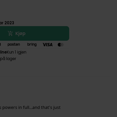
ar 2023
Kjøp
line
Kun 1 igjen
 på lager
owers in full...and that's just