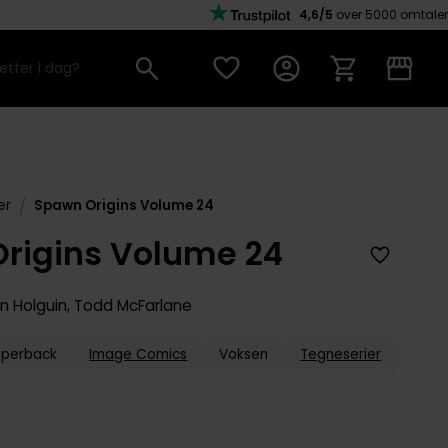
4,6/5
over 5000 omtaler
/
er
Spawn Origins Volume 24
rigins Volume 24
an Holguin
,
Todd McFarlane
aperback
Image Comics
Voksen
Tegneserier