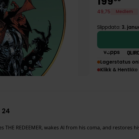
199
49
,
75
Medlem
Slippdato:
3. janu
Lagerstatus on
Klikk & Hent
Ikke
 24
es THE REDEEMER, wakes Al from his coma, and restores his p