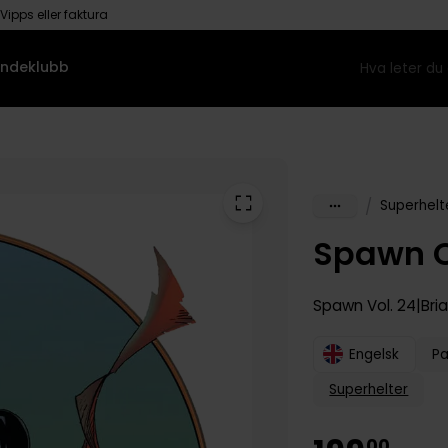
Vipps eller faktura
ndeklubb
/
Superhelt
Spawn O
Spawn
Vol. 24
Bri
Engelsk
P
Superhelter
00