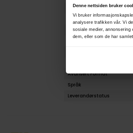
Denne nettsiden bruker coo
Antall Sider
Vi bruker informasjonskapsler
Utgiver
analysere trafikken vår. Vi 
sosiale medier, annonsering 
Lanseringsdato (dd.mm.yy
dem, eller som de har samlet
Volum
Aldersgruppe
Forsidekunstner
Avansert Format
Språk
Leverandørstatus