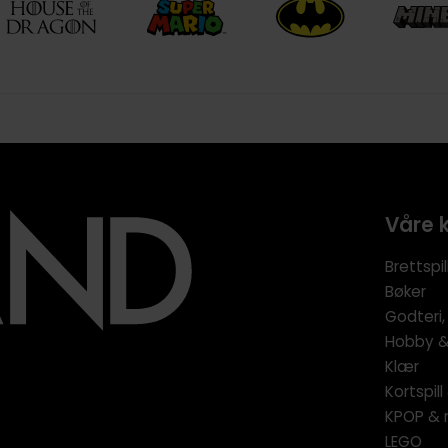
Våre 
Brettspil
Bøker
Godteri,
Hobby & 
Klær
Kortspil
KPOP & 
LEGO