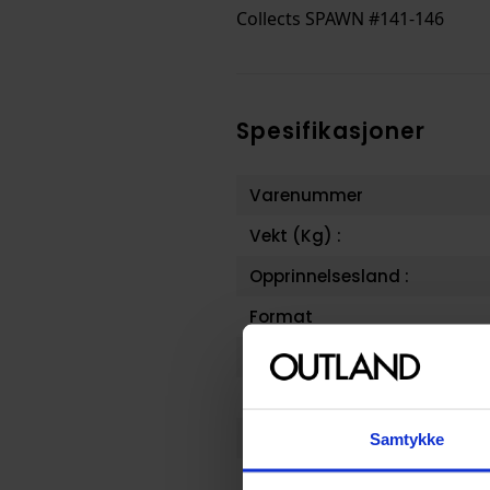
Collects SPAWN #141-146
Spesifikasjoner
Varenummer
Vekt (Kg) :
Opprinnelsesland :
Format
Serie
Forfattere
Sjanger
Samtykke
Illustratør