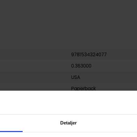
9781534324077
0.363000
USA
Paperback
Spawn
Brian Holguin
og
Todd McFarl
Horror og Grøss
,
Science-Fict
Detaljer
Angel Medina