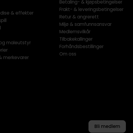
Betaling- & kjøpsbetingelser
Frakt- & leveringsbetingelser
dise & effekter
Retur & angrerett
pill
Miljø & samfunnsansvar
l
Medlemsvilkår
Tilbakekallinger
og maleutstyr
Forhåndsbestillinger
rier
Om oss
 & merkevarer
Bli medlem