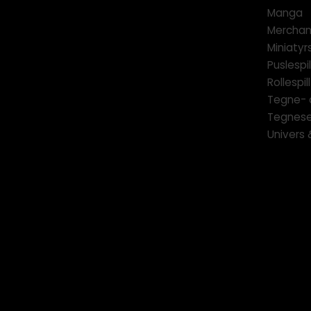
Manga
Merchan
Miniatyrs
Puslespil
Rollespill
Tegne- 
Tegnese
Univers