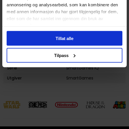
annonsering og analysearbeid, som kan kombinere den
med annen informasjon du har gjort tilgjengelig for dem,
eller som de har samlet inn gjennom din bruk av
Spesifikasjoner
tjenestene deres.
Varenummer
5414301525691
Tillat alle
Opprinnelsesland :
Kina
Tilpass
Format
Hjernetrim
Serie
SmartGames IQ
Utgiver
SmartGames