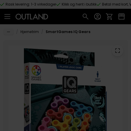
Rask levering: 1-3 virkedager
Klikk og hent i butikk
Betal med kort, V
Hopp til hovedinnhold
/
/
Hjernetrim
SmartGames IQ Gears