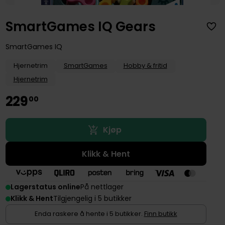
SmartGames IQ Gears
SmartGames IQ
Hjernetrim
SmartGames
Hobby & fritid
Hjernetrim
229
00
Kjøp
Klikk & Hent
Lagerstatus online
På nettlager
Klikk & Hent
Tilgjengelig i 5 butikker
Enda raskere å hente i 5 butikker.
Finn butikk