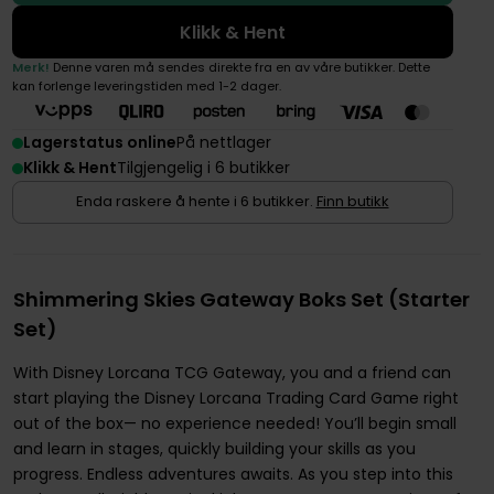
Klikk & Hent
Merk!
Denne varen må sendes direkte fra en av våre butikker. Dette
kan forlenge leveringstiden med 1-2 dager.
Lagerstatus online
På nettlager
Klikk & Hent
Tilgjengelig i 6 butikker
Enda raskere å hente i 6 butikker.
Finn butikk
Shimmering Skies Gateway Boks Set (Starter
Set)
With Disney Lorcana TCG Gateway, you and a friend can
start playing the Disney Lorcana Trading Card Game right
out of the box— no experience needed! You’ll begin small
and learn in stages, quickly building your skills as you
progress. Endless adventures awaits. As you step into this