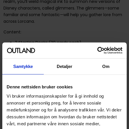
realm, you’ll wield magical ink to summon new versions of
Disney characters, called glimmers. The glimmers—some
familiar and some fantastic—will help you gather lore from
across Lorcana.
Content:
2 Starting Decks (30 cards each)
4 Reward Packs (18 cards each)
30 Damage Counters
2 Double-sided Character Movers
Samtykke
Detaljer
Om
2 Character Bases
1 Game Board
1 Rulebook
Denne nettsiden bruker cookies
1 Guidebook
2 Deck Tips Pamphlets
Vi bruker informasjonskapsler for å gi innhold og
annonser et personlig preg, for å levere sosiale
mediefunksjoner og for å analysere trafikken vår. Vi deler
Spesifikasjoner
dessuten informasjon om hvordan du bruker nettstedet
vårt, med partnerne våre innen sosiale medier,
Varenummer
4050368983992