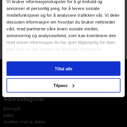
Vi bruker informasjonskapsler for å gi innhold og
Korttype
Creature
og
Legendary
annonser et personlig preg, for å levere sosiale
Kort Subtype
Avatar
og
Wizard
mediefunksjoner og for å analysere trafikken vår. Vi deler
dessuten informasjon om hvordan du bruker nettstedet
vårt, med partnerne våre innen sosiale medier,
annonsering og analysearbeid, som kan kombinere den
med annen informasjon du har gjort tilgjengelig for dem,
eller som de har samlet inn gjennom din bruk av
tjenestene deres.
Tillat alle
Tilpass
Våre kategorier
Brettspill
Bøker
Godteri, mat & drikke