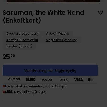
Saruman, the White Hand
(Enkeltkort)
Creature, Legendary
Avatar, Wizard
Kortspill & samlekort
Magic the Gathering
Singles (Løskort)
25
00
Varsle meg når tilgjengelig
Lagerstatus online
Ikke på nettlager
Klikk & Hent
Ikke på lager