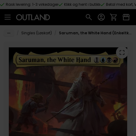
Rask levering: 1-3 virkedager
Klikk og hent i butikk
Betal med kort, V
Hopp til hovedinnhold
/
/
Singles (Løskort)
Saruman, the White Hand (Enkeltkort)