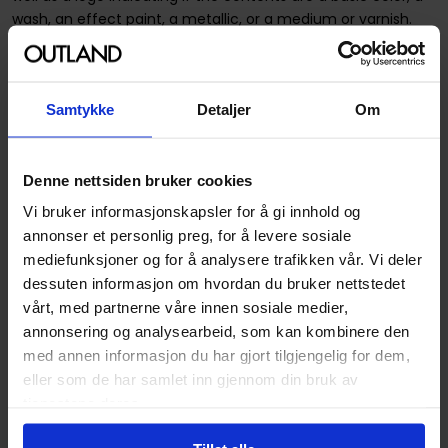
wash, an effect paint, a metallic, or a medium or varnish.
Spesifikasjoner
Samtykke
Detaljer
Om
Varenummer
634482671566
Opprinnelsesland :
Spania
Denne nettsiden bruker cookies
Format
Maling
Vi bruker informasjonskapsler for å gi innhold og
Serie
Dungeons & Dragons 5th
annonser et personlig preg, for å levere sosiale
Edition
mediefunksjoner og for å analysere trafikken vår. Vi deler
dessuten informasjon om hvordan du bruker nettstedet
Forfattere
WizKids
vårt, med partnerne våre innen sosiale medier,
Utgiver
WizKids
annonsering og analysearbeid, som kan kombinere den
med annen informasjon du har gjort tilgjengelig for dem,
Lanseringsdato
31.12.2022
eller som de har samlet inn gjennom din bruk av
(dd.mm.yyyy)
tjenestene deres.
Avansert Format
Enkeltmaling