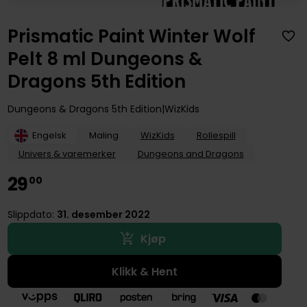
Prismatic Paint Winter Wolf
Pelt 8 ml Dungeons &
Dragons 5th Edition
Dungeons & Dragons 5th Edition
WizKids
Engelsk
Maling
WizKids
Rollespill
Univers & varemerker
Dungeons and Dragons
29
00
Slippdato:
31. desember 2022
Kjøp
Klikk & Hent