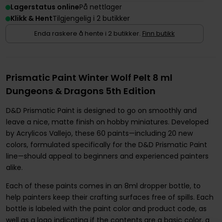
Lagerstatus online
På nettlager
Klikk & Hent
Tilgjengelig i 2 butikker
Enda raskere å hente i 2 butikker.
Finn butikk
Prismatic Paint Winter Wolf Pelt 8 ml
Dungeons & Dragons 5th Edition
D&D Prismatic Paint is designed to go on smoothly and
leave a nice, matte finish on hobby miniatures. Developed
by Acrylicos Vallejo, these 60 paints—including 20 new
colors, formulated specifically for the D&D Prismatic Paint
line—should appeal to beginners and experienced painters
alike.
Each of these paints comes in an 8ml dropper bottle, to
help painters keep their crafting surfaces free of spills. Each
bottle is labeled with the paint color and product code, as
well as a logo indicating if the contents are a basic color, a