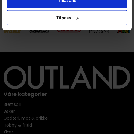
Tillat alle
Språk
Engelsk
Tilpass
Våre kategorier
Brettspill
Bøker
Godteri, mat & drikke
Hobby & fritid
Klær