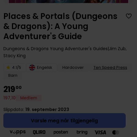
Places & Portals (Dungeons
& Dragons): A Young
Adventurer's Guide
Dungeons & Dragons Young Adventurer's Guides
Jim Zub
,
Stacy King
4.1/5
Engelsk
Hardcover
Ten Speed Press
Barn
219
00
197
,
10
Medlem
Slippdato:
19. september 2023
Varsle meg når tilgjengelig