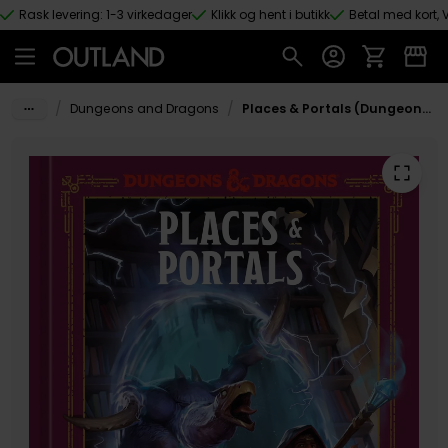
Rask levering: 1-3 virkedager
Klikk og hent i butikk
Betal med kort, V
Hopp til hovedinnhold
/
/
Dungeons and Dragons
Places & Portals (Dungeons & Dragons): A Young Adventurer's Guide