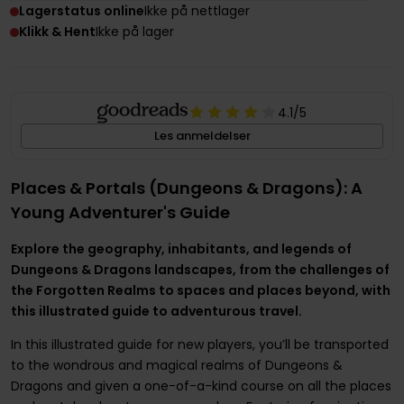
Lagerstatus online
Ikke på nettlager
Klikk & Hent
Ikke på lager
4.1
/5
Les anmeldelser
Places & Portals (Dungeons & Dragons): A
Young Adventurer's Guide
Explore the geography, inhabitants, and legends of
Dungeons & Dragons landscapes, from the challenges of
the Forgotten Realms to spaces and places beyond, with
this illustrated guide to adventurous travel.
In this illustrated guide for new players, you’ll be transported
to the wondrous and magical realms of Dungeons &
Dragons and given a one-of-a-kind course on all the places