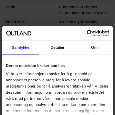
Serie
Dungeons & Dragons
Young Adventurer's Guides
Forfattere
Jim Zub
og
Stacy King
Antall Sider
112
Utgiver
Ten Speed Press
Samtykke
Detaljer
Om
Lanseringsdato
19.09.2023
(dd.mm.yyyy)
Aldersgruppe
Barn
Denne nettsiden bruker cookies
Illustrasjoner
Full Color
Vi bruker informasjonskapsler for å gi innhold og
annonser et personlig preg, for å levere sosiale
Avansert Format
Hardcover
mediefunksjoner og for å analysere trafikken vår. Vi deler
Språk
Engelsk
dessuten informasjon om hvordan du bruker nettstedet
vårt, med partnerne våre innen sosiale medier,
Leverandørstatus
Tilgjengelig
annonsering og analysearbeid, som kan kombinere den
med annen informasjon du har gjort tilgjengelig for dem,