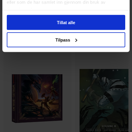
Utvalgte produkter
eller som de har samlet inn gjennom din bruk av
tjenestene deres.
499
229
00
00
Tillat alle
206
,
10
Medlem
449
,
10
Medlem
På nettlager
På nettlager
Tilpass