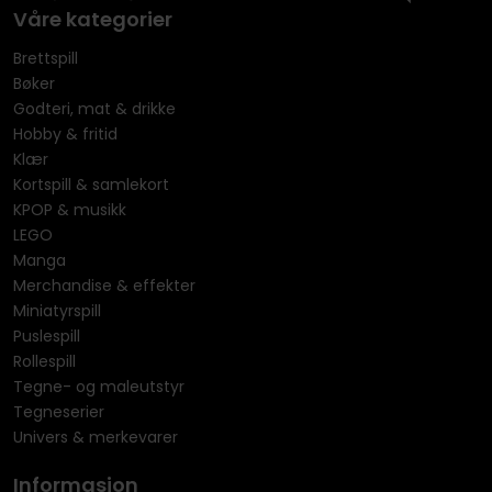
Våre kategorier
Brettspill
Bøker
Godteri, mat & drikke
Hobby & fritid
Klær
Kortspill & samlekort
KPOP & musikk
LEGO
Manga
Merchandise & effekter
Miniatyrspill
Puslespill
Rollespill
Tegne- og maleutstyr
Tegneserier
Univers & merkevarer
Informasjon