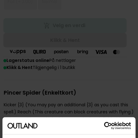
Foil (+ 3.00)
Normal
Velg en verdi
Klikk & Hent
Lagerstatus online
På nettlager
Klikk & Hent
Tilgjengelig i 1 butikk
Pincer Spider (Enkeltkort)
Kicker {3} (You may pay an additional {3} as you cast this
spell.) Reach (This creature can block creatures with flying.)
If Pincer Spider was kicked, it enters the battlefield with a
+1/+1 counter on it.
Viktig!
Alle enkeltkort (singles) hos Outland selges som