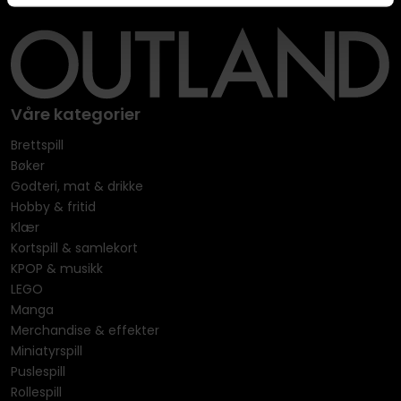
Våre kategorier
Brettspill
Bøker
Godteri, mat & drikke
Hobby & fritid
Klær
Kortspill & samlekort
KPOP & musikk
LEGO
Manga
Merchandise & effekter
Miniatyrspill
Puslespill
Rollespill