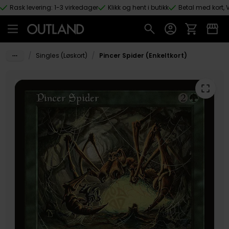
Rask levering: 1-3 virkedager
Klikk og hent i butikk
Betal med kort, V
Hopp til hovedinnhold
/
/
Singles (Løskort)
Pincer Spider (Enkeltkort)