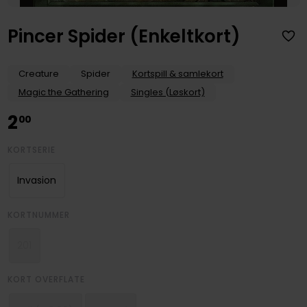
Pincer Spider (Enkeltkort)
Creature
Spider
Kortspill & samlekort
Magic the Gathering
Singles (Løskort)
2
00
KORTSERIE
Invasion
KORTNUMMER
201
KORT OVERFLATE