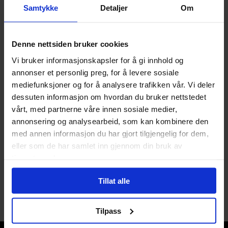
både nye og brukte, og vil alltid ha en gradering tilsvarende
Samtykke
Detaljer
Om
EX (Excellent) eller bedre.
Klikk her for å lese mer om EX-
graderingen
.
Denne nettsiden bruker cookies
Spesifikasjoner
Vi bruker informasjonskapsler for å gi innhold og
annonser et personlig preg, for å levere sosiale
Varenummer
480000048088
mediefunksjoner og for å analysere trafikken vår. Vi deler
dessuten informasjon om hvordan du bruker nettstedet
Format
Løskort
vårt, med partnerne våre innen sosiale medier,
Korttype
Creature
annonsering og analysearbeid, som kan kombinere den
med annen informasjon du har gjort tilgjengelig for dem,
Kort Subtype
Spider
eller som de har samlet inn gjennom din bruk av
tjenestene deres.
Tillat alle
Tilpass