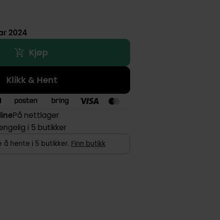
uar 2024
Kjøp
Klikk & Hent
line
På nettlager
jengelig i 5 butikker
 å hente i 5 butikker.
Finn butikk