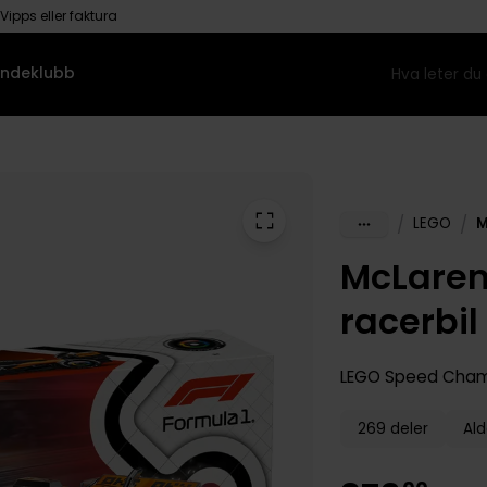
Vipps eller faktura
ndeklubb
/
/
LEGO
M
McLaren
racerbil
LEGO Speed Cha
269 deler
Ald