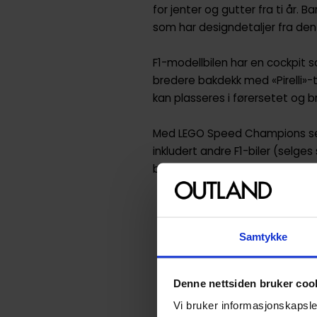
for jenter og gutter fra ti år. 
som har designdetaljer fra den
F1-modellbilen har en cockpit 
bredere bakdekk med «Pirelli»-t
kan plasseres i førersetet og bru
Med LEGO Speed Champions sett
inkludert andre F1-biler (selg
byggeinstruksjoner eller LEGO 
McLaren F1®-teamlekebil fo
Champions McLaren F1® T
Samtykke
En minifigur – kjøretøyse
plassere i førersetet for å
Denne nettsiden bruker coo
Autentiske McLaren F1®-te
inkludert beskyttelsesbøy
Vi bruker informasjonskapsler