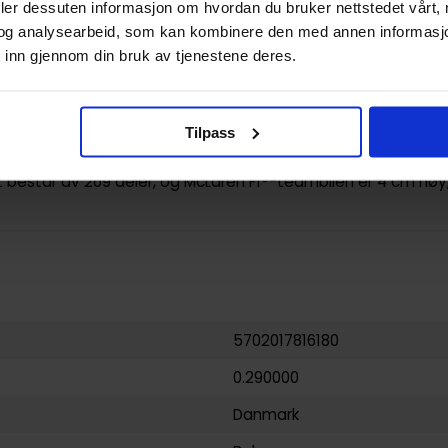
n – konkurrer mot familien med andre byggesett (selges sepa
deler dessuten informasjon om hvordan du bruker nettstedet vårt,
racerbil – når barn er ferdige med å arrangere spennende bill
og analysearbeid, som kan kombinere den med annen informasjon d
ller nattbordet
 inn gjennom din bruk av tjenestene deres.
 førsteklasses F1-racerbilmodell som byr på en gøyal bygge
til barn fra ti år, Formel 1-fans og voksne modellbilsamlere
r – med LEGO® Speed Champions sett kan barn og bilentusia
Tilpass
rømte kjøretøy
t består av 269 deler, og McLaren F1®-teambilen er 4 cm hø
5702017816180
0.290000
Danmark