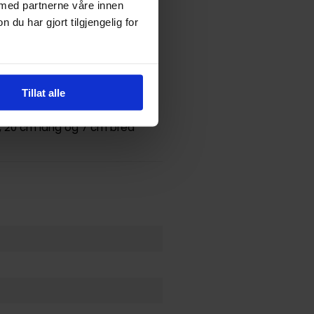
rat) i LEGO® F1 sortimentet
 med partnerne våre innen
øp med F1®-lekebilen, kan de
u har gjort tilgjengelig for
- og lekeopplevelse. Settet
ster bygge klossemodeller av
Tillat alle
y, 20 cm lang og 7 cm bred