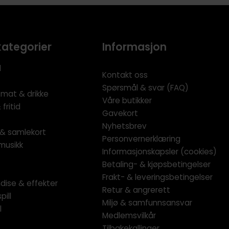
kategorier
Informasjon
l
Kontakt oss
Spørsmål & svar (FAQ)
 mat & drikke
Våre butikker
fritid
Gavekort
Nyhetsbrev
l & samlekort
Personvernerklæring
musikk
Informasjonskapsler (cookies)
Betaling- & kjøpsbetingelser
Frakt- & leveringsbetingelser
dise & effekter
Retur & angrerett
pill
Miljø & samfunnsansvar
l
Medlemsvilkår
Tilbakekallinger