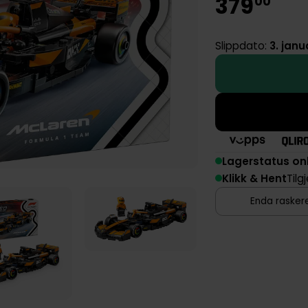
379
00
Slippdato:
3. jan
Lagerstatus on
Klikk & Hent
Tilg
Enda raskere