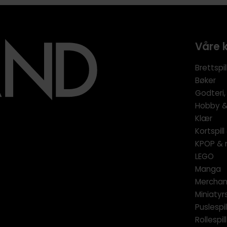
Våre 
Brettspil
Bøker
Godteri,
Hobby & 
Klær
Kortspil
KPOP & 
LEGO
Manga
Merchan
Miniatyrs
Puslespil
Rollespill