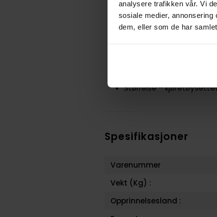
F1®-moro for hele familie
analysere trafikken vår. Vi 
Utstillingsmodell av F1®-
sosiale medier, annonsering 
stille den ut på en hylle e
dem, eller som de har samlet
F1®-gaveidé – dette er en
passer som LEGO® gaveidé 
Bygg ikoniske bilmodelle
noen av verdens mest be
Størrelse – kjøretøysette
Spesifikasjoner
Varenummer
Vekt (Kg) :
Opprinnelsesland :