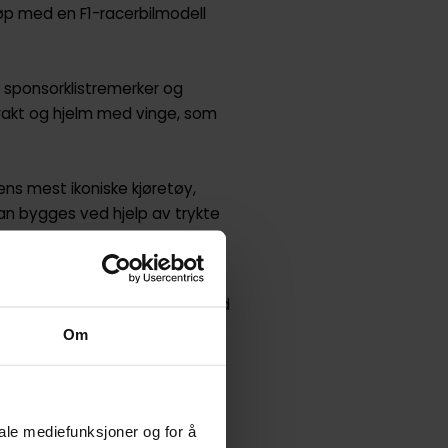
lløp med en F1-racerbilmodell
 sponsorklistremerker og
-drakt og hjelm med vinge, som
s mest ikoniske kjøretøy,
kan bygges ved hjelp av trykte
yggeopplevelse.
arrangere billøp med LEGO® Speed
Om
lm med vinge, som barn kan
elighetens 2024-racerbil,
irelli»-trykk
iale mediefunksjoner og for å