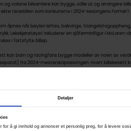
Barn og voksne bilsamlere kan bygge, stille ut og arrangere bi
 ekte racerbilen som konkurrerte i 2024-sesongens Formel 1.
som åpnes når bøylen løftes, bakvinge, triangelstagoppheng,
rykk. Lekekjøretøyet inkluderer en sjåførminifigur i McLaren
kes i fartsfylte billøp.
 kan barn og racingfans bygge modeller av noen av verden
es separat) fra 2024-mesterskapsesongen. Hvert billekesett 
Builder appen, som gir både barn og voksne en gledesfylt b
r barn – jenter og gutter fra ti år kan bygge, stille ut og 
eam MCL38-racerbilsettet
Detaljer
ttet inkluderer en sjåførminifigur med McLaren-drakt og hje
 iscenesette actionfylt billøp-rollelek
kies
amdetaljer – McLaren F1-racerbil med designdetaljer fra virk
le, bakvinge, sponsorklistremerker og bredere bakdekk med «P
 for å gi innhold og annonser et personlig preg, for å levere sos