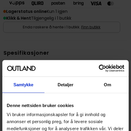
Lagerstatus online
Kun 1 igjen
Klikk & Hent
Tilgjengelig i 1 butikk
Enda raskere å hente i 1 butikk.
Finn butikk
Spesifikasjoner
Varenummer
4988601257282
Opprinnelsesland :
Japan
Samtykke
Detaljer
Om
Format
Genser
Serie
Final fantasy xiv
Denne nettsiden bruker cookies
Utgiver
Square Enix
Vi bruker informasjonskapsler for å gi innhold og
annonser et personlig preg, for å levere sosiale
mediefunksjoner og for å analysere trafikken vår. Vi deler