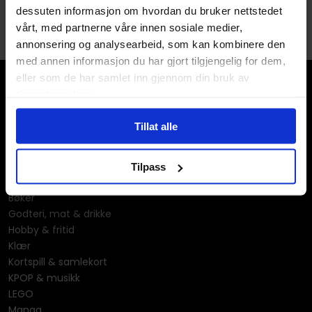
dessuten informasjon om hvordan du bruker nettstedet
vårt, med partnerne våre innen sosiale medier,
annonsering og analysearbeid, som kan kombinere den
med annen informasjon du har gjort tilgjengelig for dem,
eller som de har samlet inn gjennom din bruk av
tjenestene deres.
Tillat alle
Våre kategorier
Tilpass
Brettspill
Bøker
Godteri, mat & drikke
Hobby & fritid
Klær
Kortspill & samlekort
KPOP & musikk
LEGO
Manga