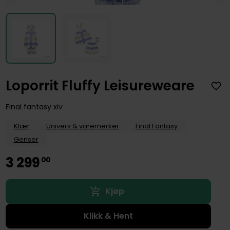
Loporrit Fluffy Leisureweare
Final fantasy xiv
Klær
Univers & varemerker
Final Fantasy
Genser
3
299
00
Kjøp
Klikk & Hent