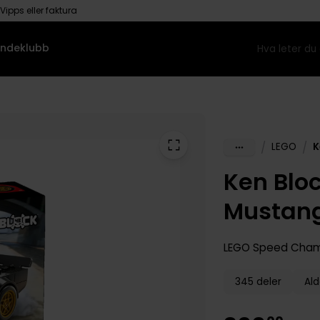
Vipps eller faktura
ndeklubb
/
/
LEGO
K
Ken Blo
Mustang
LEGO Speed Cha
345 deler
Ald