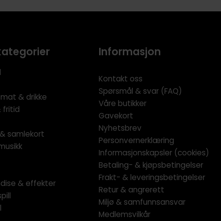
kategorier
Informasjon
l
Kontakt oss
Spørsmål & svar (FAQ)
 mat & drikke
Våre butikker
fritid
Gavekort
Nyhetsbrev
l & samlekort
Personvernerklæring
musikk
Informasjonskapsler (cookies)
Betaling- & kjøpsbetingelser
Frakt- & leveringsbetingelser
dise & effekter
Retur & angrerett
pill
Miljø & samfunnsansvar
l
Medlemsvilkår