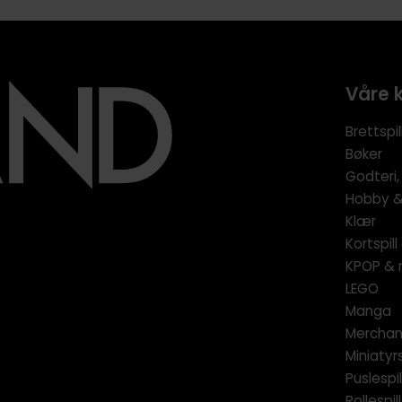
Våre 
Brettspil
Bøker
Godteri,
Hobby & 
Klær
Kortspil
KPOP & 
LEGO
Manga
Merchan
Miniatyrs
Puslespil
Rollespill