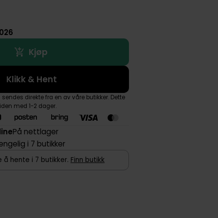
2026
Kjøp
Klikk & Hent
endes direkte fra en av våre butikker. Dette
tiden med 1-2 dager.
line
På nettlager
jengelig i 7 butikker
 å hente i 7 butikker.
Finn butikk