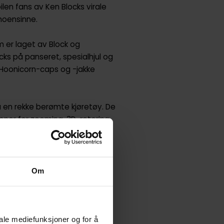
len fans av Ken Blocks virale
noensinne.
om er laget av Block og
cks på panseret, spesialhjul og
n Hoonicorn-caps og -jakke
 en rekke berømte kjøretøy. De
oner for zooming, 3D-rotering
hampions Ken Block med '65
Om
orn-caps og -jakke samt en
til Gymkhana SEVEN-filmen i
iale mediefunksjoner og for å