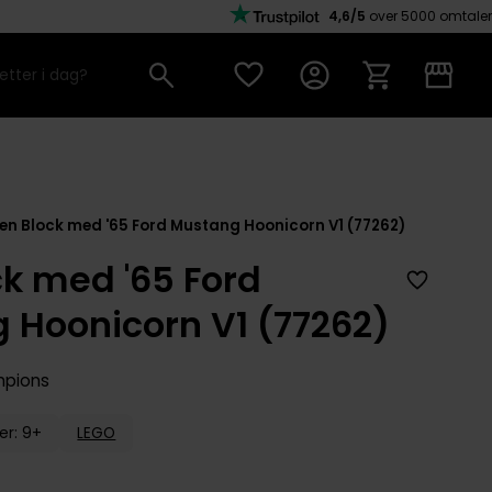
4,6/5
over 5000 omtaler
en Block med '65 Ford Mustang Hoonicorn V1 (77262)
ck med '65 Ford
 Hoonicorn V1 (77262)
mpions
er: 9+
LEGO