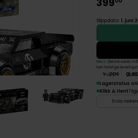
399
00
Slippdato:
1. juni 
Merk!
Denne varen må s
kan forlenge leverings
Lagerstatus on
Klikk & Hent
Tilg
Enda raskere