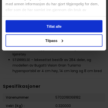
med annen informasjon du har gjort tilgjengelig for dem,
Bugatti Vision Gran Turismo byr på en gøyal bygge- og
eller som de har samlet inn gjennom din bruk av
lekeopplevelse og er en super gave til barn fra ni år,
gamere og voksne modellbil-samlere
tjenestene deres.
MER FARTSFYLT MORO – oppdag flere LEGO® Speed
Champions billekesett (selges separat) fulle av
Tillat alle
autentiske detaljer
IKONISKE BILER TIL LEK OG UTSTILLING – med LEGO®
Tilpass
Speed Champions bilbyggesett kan barn og
bilentusiaster bygge kopier av en lang rekke ikoniske
kjøretøy
STØRRELSE – lekesettet består av 284 deler, og
modellen av Bugatti Vision Gran Turismo
hypersportsbil er 4 cm høy, 14 cm lang og 8 cm bred
Spesifikasjoner
Varenummer
5702018068182
Vekt (Kg) :
0.320000