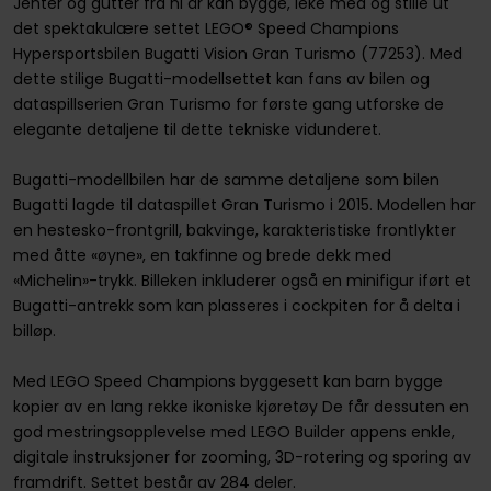
Jenter og gutter fra ni år kan bygge, leke med og stille ut
det spektakulære settet LEGO® Speed Champions
Hypersportsbilen Bugatti Vision Gran Turismo (77253). Med
dette stilige Bugatti-modellsettet kan fans av bilen og
dataspillserien Gran Turismo for første gang utforske de
elegante detaljene til dette tekniske vidunderet.
Bugatti-modellbilen har de samme detaljene som bilen
Bugatti lagde til dataspillet Gran Turismo i 2015. Modellen har
en hestesko-frontgrill, bakvinge, karakteristiske frontlykter
med åtte «øyne», en takfinne og brede dekk med
«Michelin»-trykk. Billeken inkluderer også en minifigur iført et
Bugatti-antrekk som kan plasseres i cockpiten for å delta i
billøp.
Med LEGO Speed Champions byggesett kan barn bygge
kopier av en lang rekke ikoniske kjøretøy De får dessuten en
god mestringsopplevelse med LEGO Builder appens enkle,
digitale instruksjoner for zooming, 3D-rotering og sporing av
framdrift. Settet består av 284 deler.