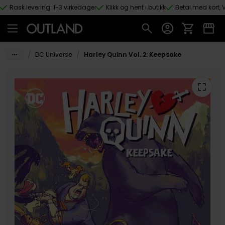
Rask levering: 1-3 virkedager
Klikk og hent i butikk
Betal med kort, V
Hopp til hovedinnhold
/
/
DC Universe
Harley Quinn Vol. 2: Keepsake