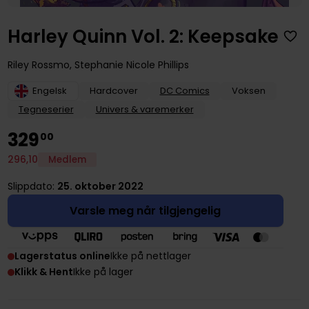
Harley Quinn Vol. 2: Keepsake
Riley Rossmo
,
Stephanie Nicole Phillips
Engelsk
Hardcover
DC Comics
Voksen
Tegneserier
Univers & varemerker
329
00
296
,
10
Medlem
Slippdato:
25. oktober 2022
Varsle meg når tilgjengelig
Lagerstatus online
Ikke på nettlager
Klikk & Hent
Ikke på lager