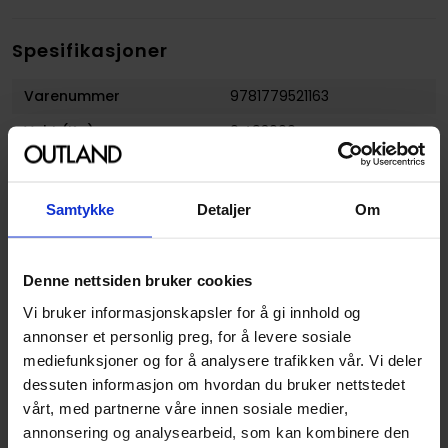
Spesifikasjoner
Varenummer
9781779521163
Vekt (Kg) :
0.493000
Opprinnelsesland :
USA
Format
Hardcover
Samtykke
Detaljer
Om
Forfattere
Riley Rossmo
og
Stephanie
Nicole Phillips
Denne nettsiden bruker cookies
Sjanger
Krim og Mysterier
og
Vi bruker informasjonskapsler for å gi innhold og
Superhelt
annonser et personlig preg, for å levere sosiale
Illustratør
Riley Rossmo
mediefunksjoner og for å analysere trafikken vår. Vi deler
dessuten informasjon om hvordan du bruker nettstedet
Antall Sider
192
vårt, med partnerne våre innen sosiale medier,
Utgiver
DC Comics
annonsering og analysearbeid, som kan kombinere den