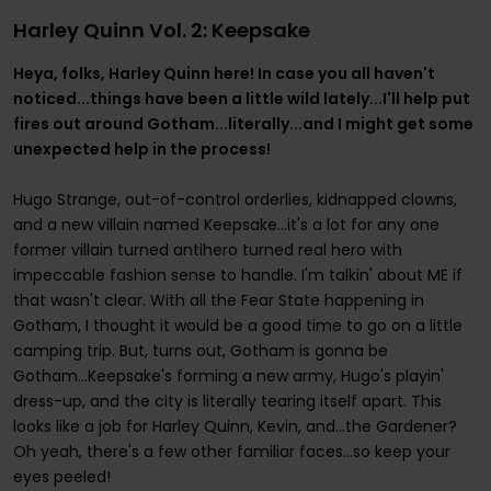
Harley Quinn Vol. 2: Keepsake
Heya, folks, Harley Quinn here! In case you all haven't
noticed...things have been a little wild lately...I'll help put
fires out around Gotham...literally...and I might get some
unexpected help in the process!
Hugo Strange, out-of-control orderlies, kidnapped clowns,
and a new villain named Keepsake...it's a lot for any one
former villain turned antihero turned real hero with
impeccable fashion sense to handle. I'm talkin' about ME if
that wasn't clear. With all the Fear State happening in
Gotham, I thought it would be a good time to go on a little
camping trip. But, turns out, Gotham is gonna be
Gotham...Keepsake's forming a new army, Hugo's playin'
dress-up, and the city is literally tearing itself apart. This
looks like a job for Harley Quinn, Kevin, and...the Gardener?
Oh yeah, there's a few other familiar faces...so keep your
eyes peeled!