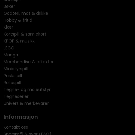
Bøker
Godteri, mat & drikke
Hobby & fritid
Klær
Kortspill & samlekort
KPOP & musikk
LEGO
Manga
Merchandise & effekter
Miniatyrspill
Puslespill
Rollespill
Tegne- og maleutstyr
Tegneserier
Univers & merkevarer
Informasjon
Kontakt oss
Spørsmål & svar (FAQ)