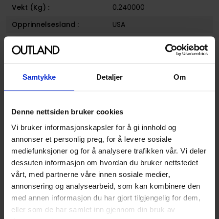
Vekt (Kg) :
0.240000
Opprinnelsesland :
USA
Format
Paperback
Serie
Glitch
Forfattere
Abigail Blackman
,
Eleanor
Samtykke
Detaljer
Om
Summers
og
Shima Shinya
Sjanger
Krim og Mysterier
Denne nettsiden bruker cookies
Illustratør
Shima Shinya
Vi bruker informasjonskapsler for å gi innhold og
Antall Sider
196
annonser et personlig preg, for å levere sosiale
mediefunksjoner og for å analysere trafikken vår. Vi deler
Utgiver
Yen Press
dessuten informasjon om hvordan du bruker nettstedet
Lanseringsdato
21.08.2024
vårt, med partnerne våre innen sosiale medier,
(dd.mm.yyyy)
annonsering og analysearbeid, som kan kombinere den
med annen informasjon du har gjort tilgjengelig for dem,
Volum
4
eller som de har samlet inn gjennom din bruk av
Aldersgruppe
Ungdom
og
Voksen