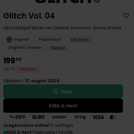
Glitch Vol. 04
Glitch
Abigail Blackman
,
Eleanor Summers
,
Shima Shinya
Engelsk
Paperback
Yen Press
Ungdom, Voksen
Manga
199
00
49
,
75
Medlem
Slippdato:
21. august 2024
Kjøp
Klikk & Hent
Lagerstatus online
På nettlager
Klikk & Hent
Tilgjengelig i 1 butikk