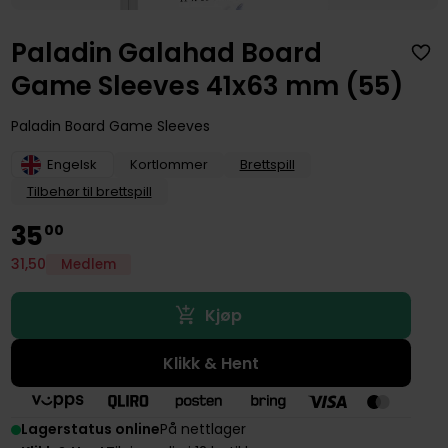
Paladin Galahad Board
Game Sleeves 41x63 mm (55)
Paladin Board Game Sleeves
Engelsk
Kortlommer
Brettspill
Tilbehør til brettspill
35
00
31
,
50
Medlem
Kjøp
Klikk & Hent
Lagerstatus online
På nettlager