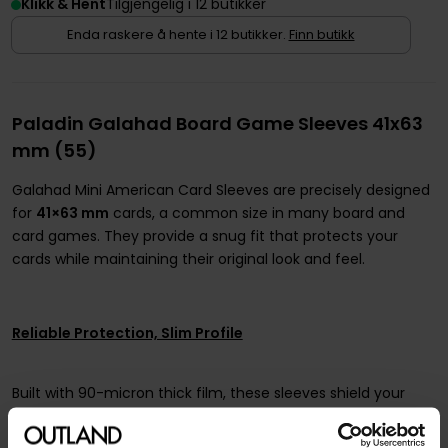
Klikk & Hent
Tilgjengelig i 12 butikker
Enda raskere å hente i 12 butikker.
Finn butikk
Paladin Galahad Board Game Sleeves 41x63
mm (55)
Galahad Mini American Card Sleeves are precisely designed
for
41×63 mm
cards, a common size in many board and
card games. They provide a snug fit that protects your
cards while maintaining their original look and feel.
Reliable Protection, Slim Profile
Built with 90-micron thick film, these sleeves shield your
cards from scratches, edge wear, and minor damage. At
the same time, they remain slim and flexible, so you can