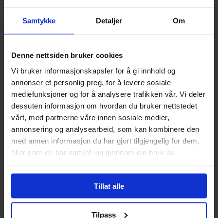
shuffle easily without bulk.
Samtykke
Detaljer
Om
Spesifikasjoner
Denne nettsiden bruker cookies
Varenummer
6425453000454
Vi bruker informasjonskapsler for å gi innhold og
Opprinnelsesland :
Kina
annonser et personlig preg, for å levere sosiale
Format
Kortlommer
mediefunksjoner og for å analysere trafikken vår. Vi deler
dessuten informasjon om hvordan du bruker nettstedet
Serie
Paladin Board Game
vårt, med partnerne våre innen sosiale medier,
Sleeves
annonsering og analysearbeid, som kan kombinere den
Utgiver
Board & Dice
med annen informasjon du har gjort tilgjengelig for dem,
eller som de har samlet inn gjennom din bruk av
Språk
Engelsk
tjenestene deres.
Tillat alle
Tilpass