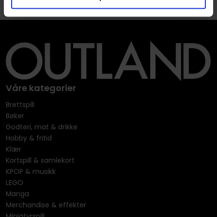
Våre kategorier
Brettspill
Bøker
Godteri, mat & drikke
Hobby & fritid
Klær
Kortspill & samlekort
KPOP & musikk
LEGO
Manga
Merchandise & effekter
Miniatyrspill