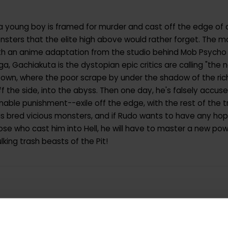
, a young boy is framed for murder and cast off the edge of a
ters that the elite high above would rather forget. The more
With an anime adaptation from the studio behind Mob Psycho 
a, Gachiakuta is the dystopian epic critics are calling "the 
g town, where the poor scrape by under the shadow of the ric
f the side, into the abyss. Then one day, he's falsely accus
nable punishment--exile off the edge, with the rest of the t
 bred vicious monsters, and if Rudo wants to have any hope
e who cast him into Hell, he will have to master a new pow
king trash beasts of the Pit!
9798888774489