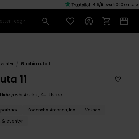
4,6/5
over 5000 omtaler
/
eventyr
Gachiakuta 11
uta 11
Hideyoshi Andou
,
Kei Urana
aperback
Kodansha America, Inc
Voksen
n & eventyr