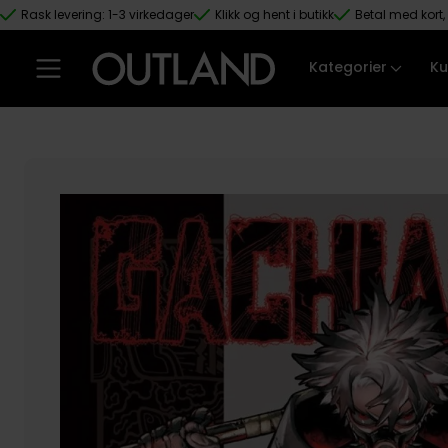
Rask levering: 1-3 virkedager
Klikk og hent i butikk
Betal med kort, 
Hopp til hovedinnhold
Kategorier
Ku