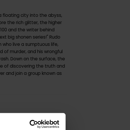
 floating city into the abyss,
 the rich glitter, the higher
100 and the writer behind
next big shonen series!" Rudo
h who live a sumptuous life,
ed of murder, and his wrongful
rash. Down on the surface, the
 of discovering the truth and
er and join a group known as