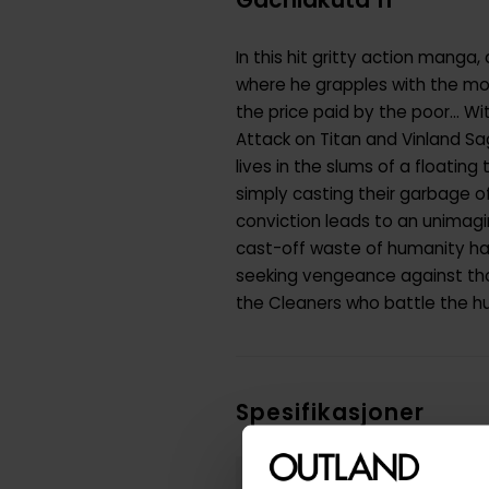
In this hit gritty action manga
where he grapples with the mons
the price paid by the poor... 
Attack on Titan and Vinland Sag
lives in the slums of a floatin
simply casting their garbage of
conviction leads to an unimagi
cast-off waste of humanity has
seeking vengeance against thos
the Cleaners who battle the hul
Spesifikasjoner
Varenummer