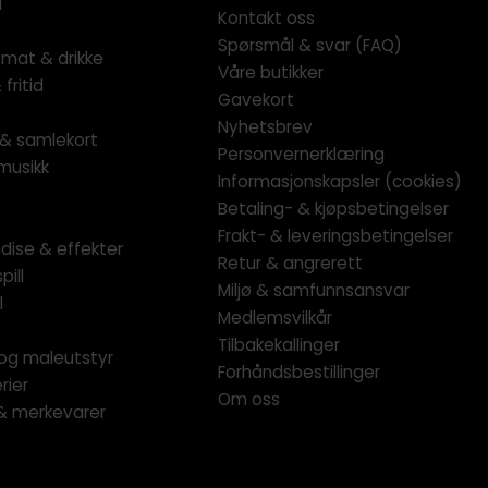
l
Kontakt oss
Spørsmål & svar (FAQ)
 mat & drikke
Våre butikker
fritid
Gavekort
Nyhetsbrev
l & samlekort
Personvernerklæring
musikk
Informasjonskapsler (cookies)
Betaling- & kjøpsbetingelser
Frakt- & leveringsbetingelser
dise & effekter
Retur & angrerett
pill
Miljø & samfunnsansvar
l
Medlemsvilkår
Tilbakekallinger
og maleutstyr
Forhåndsbestillinger
rier
Om oss
 & merkevarer