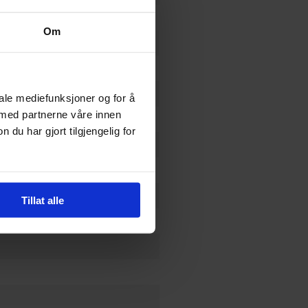
Om
iale mediefunksjoner og for å
 med partnerne våre innen
a
u har gjort tilgjengelig for
i
Tillat alle