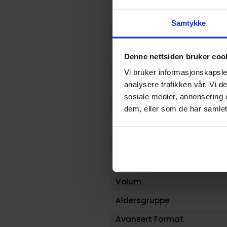
Vekt (Kg) :
Samtykke
Opprinnelsesland :
Format
Denne nettsiden bruker coo
Serie
Vi bruker informasjonskapsler
analysere trafikken vår. Vi 
Forfattere
sosiale medier, annonsering 
Sjanger
dem, eller som de har samlet
Antall Sider
Utgiver
Lanseringsdato (dd.mm.yy
Volum
Aldersgruppe
Avansert Format