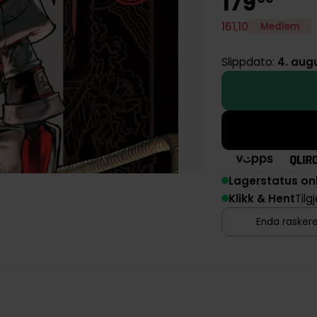
179
161
,
10
Medlem
Slippdato:
4. aug
Lagerstatus on
Klikk & Hent
Tilg
Enda raskere