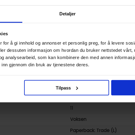
0.245000
Detaljer
USA
Paperback
kies
Gachiakuta
 for å gi innhold og annonser et personlig preg, for å levere sos
deler dessuten informasjon om hvordan du bruker nettstedet vårt,
Hideyoshi Andou
og
Kei Uran
og analysearbeid, som kan kombinere den med annen informasjon d
Action og Eventyr
og
Dystop
 inn gjennom din bruk av tjenestene deres.
192
Kodansha America, Inc
Tilpass
yy)
04.08.2026
11
Voksen
Paperback: Trade (L)