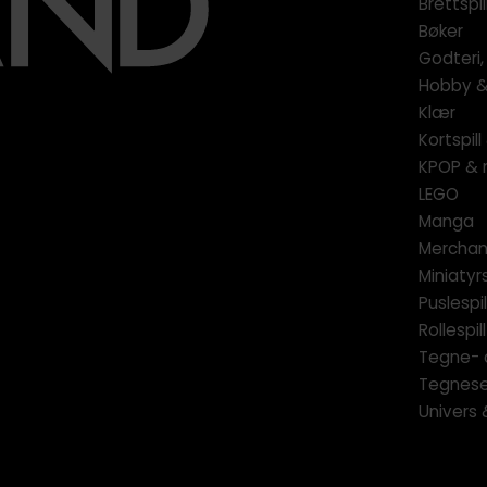
Brettspil
Bøker
Godteri,
Hobby & 
Klær
Kortspil
KPOP & 
LEGO
Manga
Merchan
Miniatyrs
Puslespil
Rollespill
Tegne- 
Tegnese
Univers