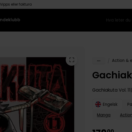
Vipps eller faktura
ndeklubb
/
Action & 
Gachiak
Gachiakuta
Vol. 11
Engelsk
P
Manga
Actio
00