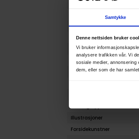
Varenummer
Opprinnelsesland :
Samtykke
Format
Serie
Denne nettsiden bruker coo
Vi bruker informasjonskapsler
Forfattere
analysere trafikken vår. Vi 
Illustratør
sosiale medier, annonsering 
dem, eller som de har samlet
Antall Sider
Utgiver
Lanseringsdato (dd.mm.yy
Aldersgruppe
Illustrasjoner
Forsidekunstner