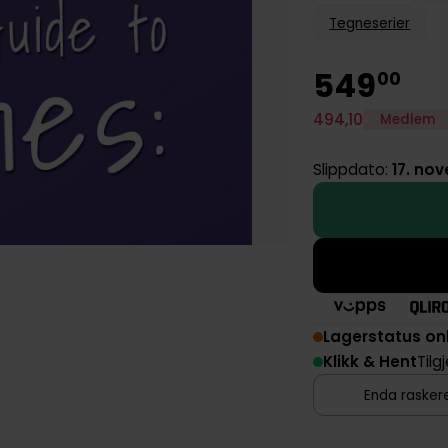
Tegneserier
549
00
494
,
10
Medlem
Slippdato:
17. no
Lagerstatus on
Klikk & Hent
Tilg
Enda raskere