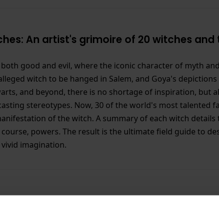
hes: An artist's grimoire of 20 witches and 
t both good and evil, where the iconic character of myth a
t alleged witch to be hanged in Salem, and Goya's depictions 
s, and beyond, there is no shortage of inspiration, but al
casting stereotypes. Now, 30 of the world's most talented f
anifestation of the witch. A summary of each witch details 
course, powers. The result is the ultimate field guide to d
 vivid imagination.