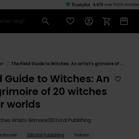
4,6/5
over 5000 omtaler
/
er
The Field Guide to Witches: An artist's grimoire of 20 witches and their worlds
d Guide to Witches: An
 grimoire of 20 witches
r worlds
ches Artists Grimoire
3DTotal Publishing
ardcover
3dtotal Publishing
Voksen