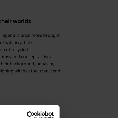
their worlds
nd legend is once more brought
of witchcraft, to
so of recycled
antasy and concept artists
their background, behavior,
esigning witches that transcend