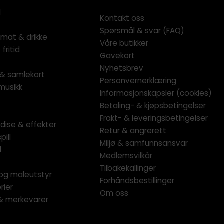
l
Kontakt oss
Spørsmål & svar (FAQ)
 mat & drikke
Våre butikker
fritid
Gavekort
Nyhetsbrev
l & samlekort
Personvernerklæring
musikk
Informasjonskapsler (cookies)
Betaling- & kjøpsbetingelser
Frakt- & leveringsbetingelser
dise & effekter
Retur & angrerett
pill
Miljø & samfunnsansvar
l
Medlemsvilkår
Tilbakekallinger
og maleutstyr
Forhåndsbestillinger
rier
Om oss
 & merkevarer