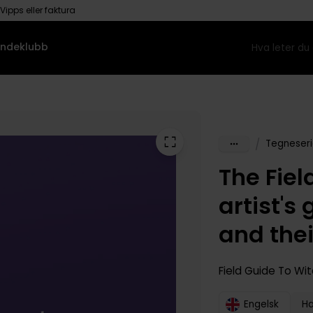
Vipps eller faktura
ndeklubb
/
Tegneseri
The Fiel
artist's
and thei
Field Guide To Wit
Engelsk
H