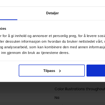
9781912843572
USA
Detaljer
Hardcover
Field Guide To Witches Artist
kies
 for å gi innhold og annonser et personlig preg, for å levere sos
3DTotal Publishing
deler dessuten informasjon om hvordan du bruker nettstedet vårt,
Various
og analysearbeid, som kan kombinere den med annen informasjon d
 inn gjennom din bruk av tjenestene deres.
320
3dtotal Publishing
Tilpass
yy)
17.11.2022
Voksen
Color illustrations throughou
Na