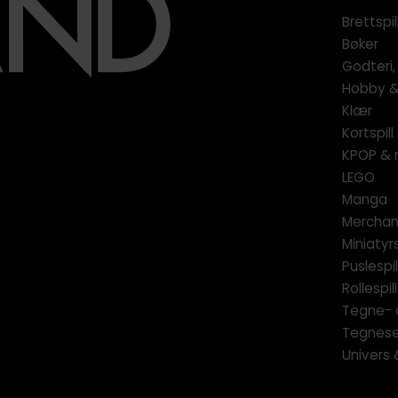
Brettspil
Bøker
Godteri,
Hobby & 
Klær
Kortspil
KPOP & 
LEGO
Manga
Merchan
Miniatyrs
Puslespil
Rollespill
Tegne- 
Tegnese
Univers