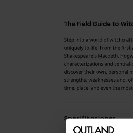
The Field Guide to Witc
Step into a world of witchcraf
uniquely to life. From the firs
Shakespeare's Macbeth, Hogwart
characterizations and central-
discover their own, personal m
strengths, weaknesses and, of 
time, place, and even the most
Spesifikasjoner