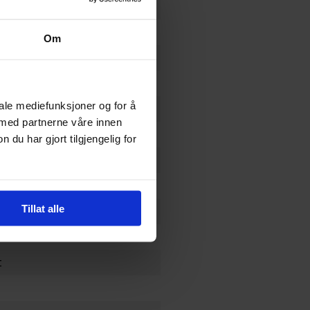
Om
s Grimoire
iale mediefunksjoner og for å
 med partnerne våre innen
u har gjort tilgjengelig for
Tillat alle
t