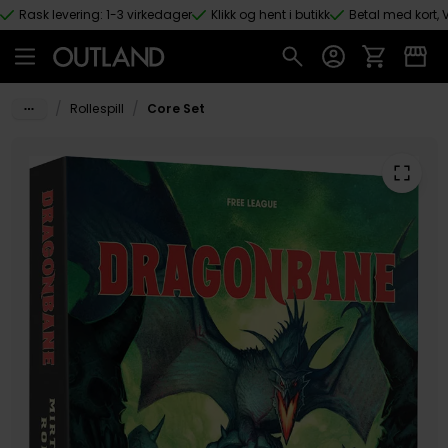
Rask levering: 1-3 virkedager
Klikk og hent i butikk
Betal med kort, V
Hopp til hovedinnhold
/
/
Rollespill
Core Set