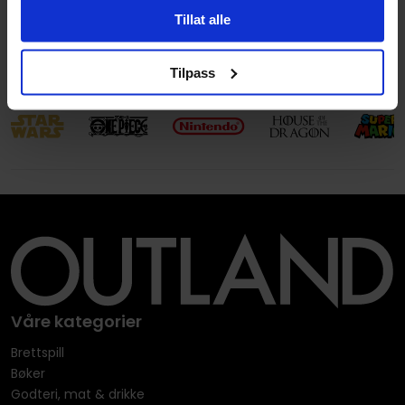
Avansert Format
Hovedbok
Tillat alle
Language
Engelsk
Tilpass
Våre kategorier
Brettspill
Bøker
Godteri, mat & drikke