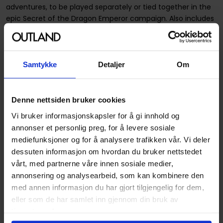
adventures, to be played separately or tied together in the
epic Secret of the Dragon Emperor campaign. Also includes
solo rules booklet, illustrated cards, custom dice, pre-
generated character sheets, blank character sheets,
cardboard standees and a double-sided battle mat.
Samtykke
Detaljer
Om
Spesifikasjoner
Denne nettsiden bruker cookies
Varenummer
9789189143876
Vi bruker informasjonskapsler for å gi innhold og
Opprinnelsesland :
Litauen
annonser et personlig preg, for å levere sosiale
mediefunksjoner og for å analysere trafikken vår. Vi deler
Format
Boks-set
dessuten informasjon om hvordan du bruker nettstedet
Serie
Dragonbane RPG
vårt, med partnerne våre innen sosiale medier,
annonsering og analysearbeid, som kan kombinere den
Forfatter
Free League Publishing
med annen informasjon du har gjort tilgjengelig for dem,
Sjanger
Fantasy
eller som de har samlet inn gjennom din bruk av
tjenestene deres.
Publisher
Free League Publishing