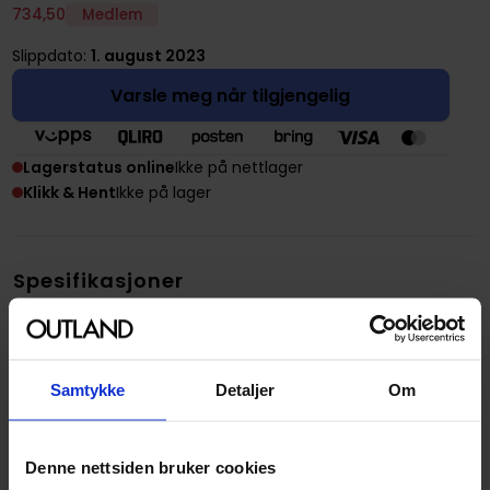
734
,
50
Medlem
Slippdato:
1. august 2023
Varsle meg når tilgjengelig
Lagerstatus online
Ikke på nettlager
Klikk & Hent
Ikke på lager
Spesifikasjoner
SKU
5702017415772
Opprinnelsesland :
Danmark
Samtykke
Detaljer
Om
Format
Boks
Serie
LEGO Super Mario
Denne nettsiden bruker cookies
Publisher
LEGO