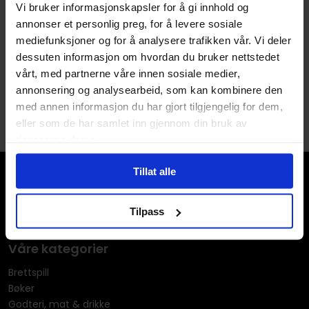
Vi bruker informasjonskapsler for å gi innhold og
Lanseringsdato
01.08.2023
annonser et personlig preg, for å levere sosiale
(dd.mm.yyyy)
mediefunksjoner og for å analysere trafikken vår. Vi deler
dessuten informasjon om hvordan du bruker nettstedet
vårt, med partnerne våre innen sosiale medier,
annonsering og analysearbeid, som kan kombinere den
med annen informasjon du har gjort tilgjengelig for dem,
eller som de har samlet inn gjennom din bruk av
tjenestene deres.
Tillat alle
Tilpass
Våre kategorier
Brettspill
Bøker
Godteri, mat & drikke