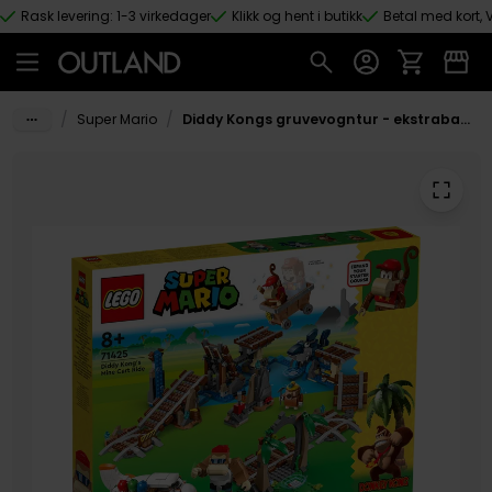
Rask levering: 1-3 virkedager
Klikk og hent i butikk
Betal med kort, V
Hopp til hovedinnhold
/
/
Super Mario
Diddy Kongs gruvevogntur - ekstrabanesett (71425)