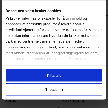
Sjanger
Fantasy
Denne nettsiden bruker cookies
Illustratør
Luis Francisco, Lucas Ribeir
Vi bruker informasjonskapsler for å gi innhold og
annonser et personlig preg, for å levere sosiale
Utgiver
Outland Forlag
mediefunksjoner og for å analysere trafikken vår. Vi deler
Anbefalt Antall Spillere
1 - 9
dessuten informasjon om hvordan du bruker nettstedet
Lanseringsdato (dd.mm.yyyy)
02.01.2019
vårt, med partnerne våre innen sosiale medier,
annonsering og analysearbeid, som kan kombinere den
Brettspill Type
Strategispill
med annen informasjon du har gjort tilgjengelig for dem,
Minimum Spilltid
30+ minutter
eller som de har samlet inn gjennom din bruk av
tjenestene deres.
Anbefalt Alder
10
Spilltid
30 - 45 minutter
Tillat alle
Antall Spillere
1 - 100
Tilpass
Antall Spillere
Yes
,
2
,
3
,
4
,
5
og
6+
Språk
Norsk Bokmål