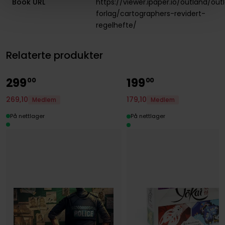
Book URL
https://viewer.ipaper.io/outland/out
forlag/cartographers-revidert-
regelhefte/
Relaterte produkter
299
199
00
00
269
,
10
179
,
10
Medlem
Medlem
På nettlager
På nettlager