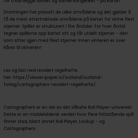
for å kartlegge landet og samle kongeriket - på kartet.
Dronningen har prissatt de ulike områdene og det gjelder å
få de mest ettertraktede områdene på kartet for vinne flest
stjerner. Spillet er strukturert i fire årstider. For hver årstid
tegner spillerne opp kartet sitt og får utdelt stjerner - den
som sitter igjen med flest stjerner innen vinteren er over
kåres til vinneren!
Les og last ned revidert regelhefte
her: https://viewer.ipaper.io/outland/outland-
forlag/cartographers-revidert-regelhefte/
Cartographers er en del av det såkalte Roll Player-universet.
Dette er en middelaldersk verden hvor flere frittstående spill
finner sted, blant annet Roll Player, Lockup - og
Cartographers.