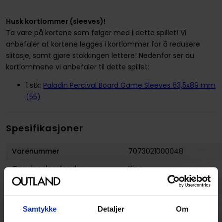
Husk kortlommer (sleeves)!
Ta vare på kortene som følger med i dette spillet! Vi
anbefaler at kortene legges i kortlommer for å redusere
slitasje, samt gjøre stokkingen lettere! Nedenfor ser du
kortlommene vi anbefaler til dette spillet:
1 stk:
Paladin Percival Board Game Sleeves 63,5x89 mm
(55)
Spesifikasjoner
Varenummer
7073021000048
Opprinnelsesland :
Kina
Format
Grunnsett
Serie
Cartographers Norsk
Samtykke
Detaljer
Om
Forfattere
Jordy Adan