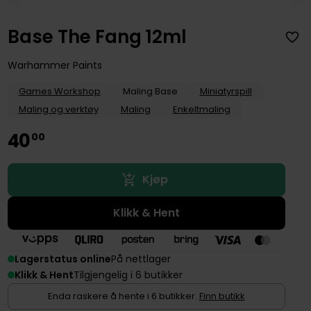
Base The Fang 12ml
Warhammer Paints
Games Workshop
Maling Base
Miniatyrspill
Maling og verktøy
Maling
Enkeltmaling
40
00
Kjøp
Klikk & Hent
Lagerstatus online
På nettlager
Klikk & Hent
Tilgjengelig i 6 butikker
Enda raskere å hente i 6 butikker.
Finn butikk