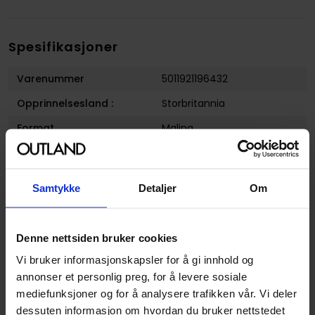
Spesifikasjoner
Varenummer
5011921196432
Opprinnelsesland :
Storbritannia
Format
Maling
Serie
Warhammer Paints
Utgiver
Games Workshop
Samtykke
Detaljer
Om
Avansert Format
Maling Base
Produsent
null
Denne nettsiden bruker cookies
Vi bruker informasjonskapsler for å gi innhold og
annonser et personlig preg, for å levere sosiale
mediefunksjoner og for å analysere trafikken vår. Vi deler
dessuten informasjon om hvordan du bruker nettstedet