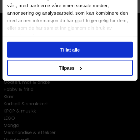
vårt, med partnerne våre innen sosiale medier,
annonsering og analysearbeid, som kan kombinere den
med annen informasjon du har gjort tilgjengelig for dem,
eller som de har samlet inn gjennom din bruk av
tjenestene deres.
Tillat alle
Våre kategorier
Brettspill
Tilpass
Bøker
Godteri, mat & drikke
Hobby & fritid
Klær
Kortspill & samlekort
KPOP & musikk
LEGO
Manga
Merchandise & effekter
Miniatyrspill