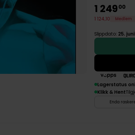
1
249
00
1
124
,
10
Medlem
Slippdato:
25. jun
Lagerstatus on
Klikk & Hent
Tilg
Enda raskere