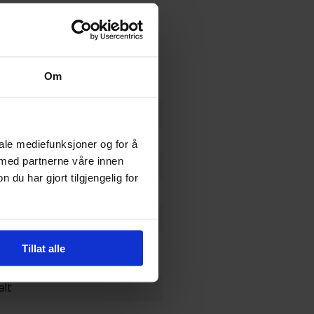
Om
iale mediefunksjoner og for å
 med partnerne våre innen
u har gjort tilgjengelig for
ke
,
Grant Morrison
,
J.G. Jones
Tillat alle
elt