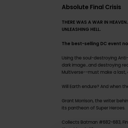
Absolute Final Crisis
THERE WAS A WAR IN HEAVEN.
UNLEASHING HELL.
The best-selling DC event no
Using the soul-destroying Anti-L
dark image...and destroying re
Multiverse--must make a last, 
Will Earth endure? And when the
Grant Morrison, the writer beh
its pantheon of Super Heroes.
Collects Batman #682-683, Final 