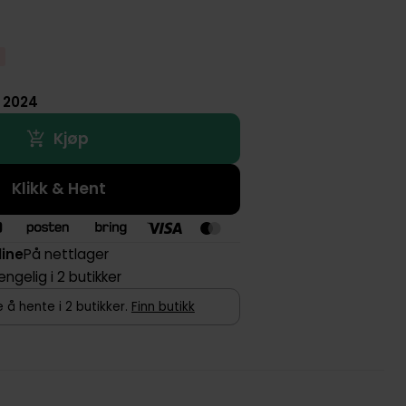
i 2024
Kjøp
Klikk & Hent
line
På nettlager
jengelig i 2 butikker
 å hente i 2 butikker.
Finn butikk