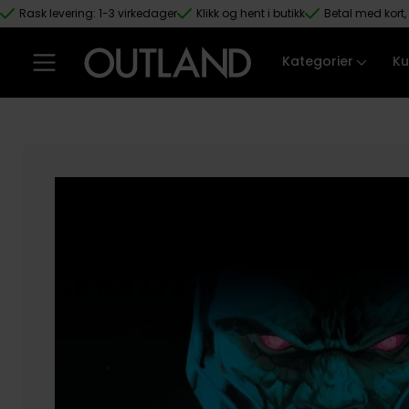
Rask levering: 1-3 virkedager
Klikk og hent i butikk
Betal med kort, 
Hopp til hovedinnhold
Kategorier
Ku