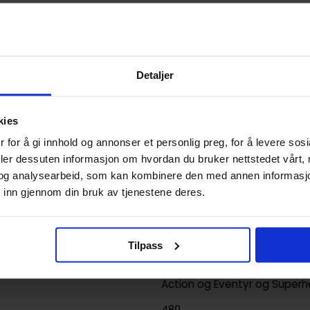
Detaljer
9781779525994
kies
0.567000
 for å gi innhold og annonser et personlig preg, for å levere sos
deler dessuten informasjon om hvordan du bruker nettstedet vårt,
USA
og analysearbeid, som kan kombinere den med annen informasjon d
Hardcover
 inn gjennom din bruk av tjenestene deres.
Absolute Final Crisis
Carlos Pacheco
,
Doug Mahn
Tilpass
og
Marco Rudy
Action og Eventyr
og
Superh
480