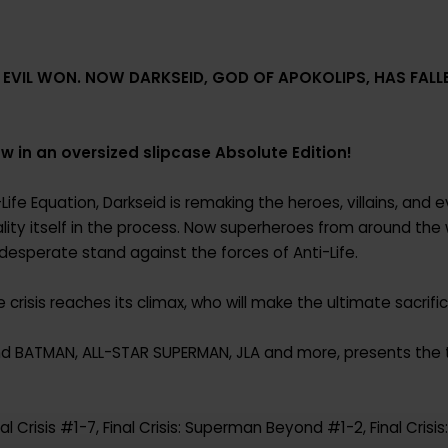
 EVIL WON. NOW DARKSEID, GOD OF APOKOLIPS, HAS FALL
w in an oversized slipcase Absolute Edition!
ife Equation, Darkseid is remaking the heroes, villains, and 
ality itself in the process. Now superheroes from around the
desperate stand against the forces of Anti-Life.
 crisis reaches its climax, who will make the ultimate sacrifi
ind BATMAN, ALL-STAR SUPERMAN, JLA and more, presents the t
Crisis #1-7, Final Crisis: Superman Beyond #1-2, Final Crisis: