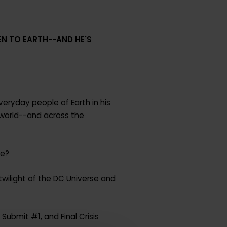
EN TO EARTH--AND HE'S
everyday people of Earth in his
 world--and across the
ce?
wilight of the DC Universe and
 Submit #1, and Final Crisis