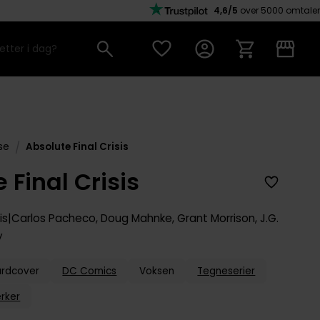
4,6/5
over 5000 omtaler
/
se
Absolute Final Crisis
 Final Crisis
is
Carlos Pacheco
,
Doug Mahnke
,
Grant Morrison
,
J.G.
y
ardcover
DC Comics
Voksen
Tegneserier
rker