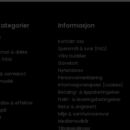
kategorier
Informasjon
l
Kontakt oss
Spørsmål & svar (FAQ)
 mat & drikke
Våre butikker
fritid
Gavekort
Nyhetsbrev
l & samlekort
Personvernerklæring
musikk
Informasjonskapsler (cookies)
Betaling- & kjøpsbetingelser
Frakt- & leveringsbetingelser
dise & effekter
Retur & angrerett
pill
Miljø & samfunnsansvar
l
Medlemsvilkår
Tilbakekallinger