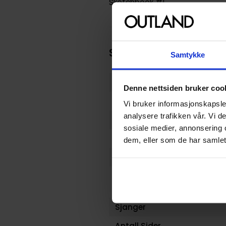
Sketchbook #1.
Spesifikasjoner
Samtykke
Varenummer
Denne nettsiden bruker coo
Vekt (Kg) :
Vi bruker informasjonskapsler
analysere trafikken vår. Vi 
Opprinnelsesland :
sosiale medier, annonsering 
Format
dem, eller som de har samlet
Serie
Forfattere
Sjanger
Antall Sider