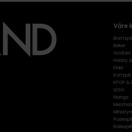
Våre 
Brettspil
Bøker
Godteri,
Hobby & 
Klær
Kortspil
KPOP & 
LEGO
Manga
Merchan
Miniatyrs
Puslespil
Rollespill