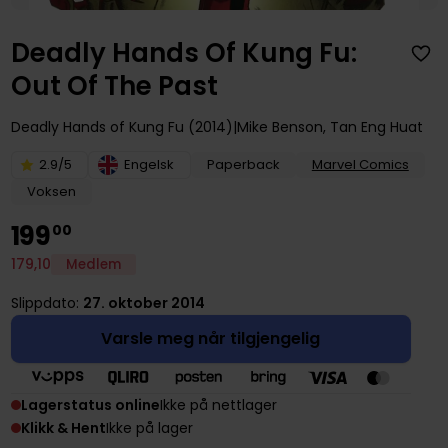
Deadly Hands Of Kung Fu:
Out Of The Past
Deadly Hands of Kung Fu (2014)
Mike Benson
,
Tan Eng Huat
2.9/5
Engelsk
Paperback
Marvel Comics
Voksen
199
00
179
,
10
Medlem
Slippdato:
27. oktober 2014
Varsle meg når tilgjengelig
Lagerstatus online
Ikke på nettlager
Klikk & Hent
Ikke på lager