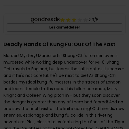
2.9
/5
Les anmeldelser
Deadly Hands Of Kung Fu: Out Of The Past
Murder! Mystery! Martial arts! Shang-Chi's former lover is
murdered while working deep undercover for MI-6. Shang-
Chi travels to England, but learns that all is not as it seems -
and if he's not careful, he'll be next to die! As Shang-Chi
battles mystical kung-fu masters in the streets of London
and learns terrible truths about his fallen comrade, Misty
Knight and Colleen Wing pitch in - but they soon discover
the danger is greater than any of them had feared! And no
one saw the final twist of the knife coming! Old friends, new
enemies, espionage and kung fu collide in this riveting
adventure! Plus, classic tales featuring the Sons of the Tiger
and the Daughters of the Dragon! Collecting DEADLY HANDS