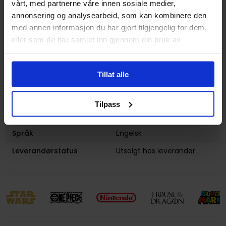
vårt, med partnerne våre innen sosiale medier,
annonsering og analysearbeid, som kan kombinere den
Antall Sider
160
med annen informasjon du har gjort tilgjengelig for dem,
Utgiver
Marvel Comics
eller som de har samlet inn gjennom din bruk av
Lanseringsdato
27.10.2014
tjenestene deres.
(dd.mm.yyyy)
Tillat alle
Aldersgruppe
Voksen
Illustrasjoner
1 Illustrations
Tilpass
Avansert Format
Paperback
Språk
Engelsk
Leverandørstatus
Utsolgt hos leverandør