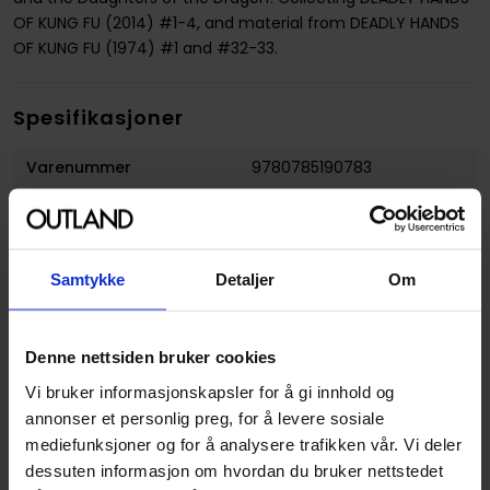
OF KUNG FU (2014) #1-4, and material from DEADLY HANDS
OF KUNG FU (1974) #1 and #32-33.
Spesifikasjoner
Varenummer
9780785190783
Vekt (Kg) :
0.286000
Opprinnelsesland :
USA
Samtykke
Detaljer
Om
Format
Paperback
Serie
Deadly Hands of Kung Fu
(2014)
Denne nettsiden bruker cookies
Forfattere
Mike Benson
og
Tan Eng
Vi bruker informasjonskapsler for å gi innhold og
Huat
annonser et personlig preg, for å levere sosiale
mediefunksjoner og for å analysere trafikken vår. Vi deler
Sjanger
Superhelt
dessuten informasjon om hvordan du bruker nettstedet
Illustratør
Tan Eng Huat