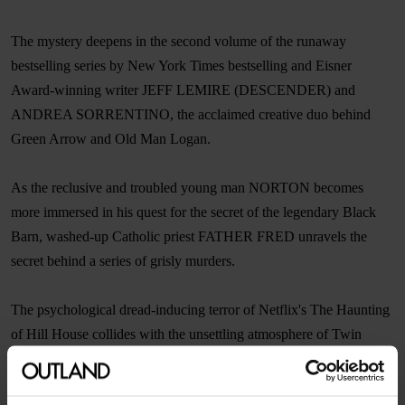
The mystery deepens in the second volume of the runaway
bestselling series by New York Times bestselling and Eisner
Award-winning writer JEFF LEMIRE (DESCENDER) and
ANDREA SORRENTINO, the acclaimed creative duo behind
Green Arrow and Old Man Logan.
As the reclusive and troubled young man NORTON becomes
more immersed in his quest for the secret of the legendary Black
Barn, washed-up Catholic priest FATHER FRED unravels the
secret behind a series of grisly murders.
The psychological dread-inducing terror of Netflix's The Haunting
of Hill House collides with the unsettling atmosphere of Twin
Peaks in this addictive new series.