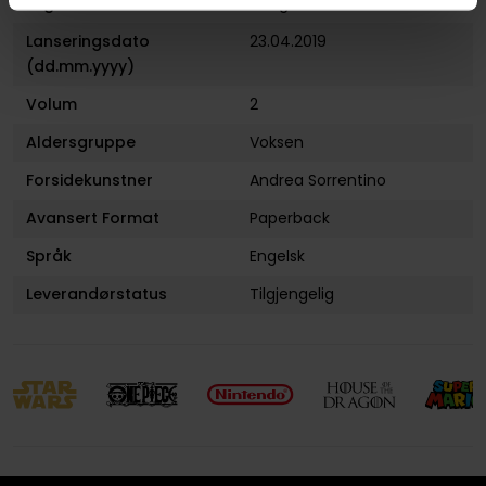
Utgiver
Image Comics
Lanseringsdato
23.04.2019
(dd.mm.yyyy)
Volum
2
Aldersgruppe
Voksen
Forsidekunstner
Andrea Sorrentino
Avansert Format
Paperback
Språk
Engelsk
Leverandørstatus
Tilgjengelig