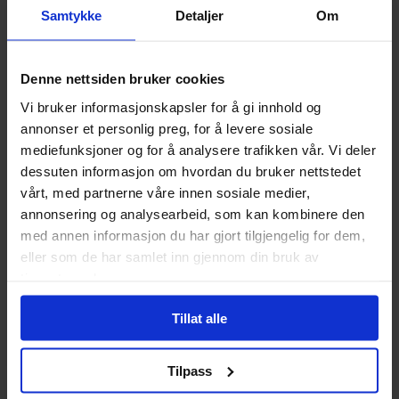
Collects GIDEON FALLS #7-11
Samtykke
Detaljer
Om
Spesifikasjoner
Denne nettsiden bruker cookies
Varenummer
9781534310674
Vi bruker informasjonskapsler for å gi innhold og
annonser et personlig preg, for å levere sosiale
Vekt (Kg) :
0.236000
mediefunksjoner og for å analysere trafikken vår. Vi deler
Country of Manufacture
USA
dessuten informasjon om hvordan du bruker nettstedet
vårt, med partnerne våre innen sosiale medier,
Format
Paperback
annonsering og analysearbeid, som kan kombinere den
Serie
Gideon Falls
med annen informasjon du har gjort tilgjengelig for dem,
Forfattere
Andrea Sorrentino
,
Dave
eller som de har samlet inn gjennom din bruk av
Stewart
og
Jeff Lemire
tjenestene deres.
Sjanger
Horror og Grøss
Tillat alle
Illustratør
Andrea Sorrentino
Antall Sider
136
Tilpass