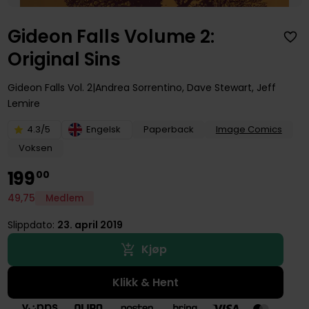
Gideon Falls Volume 2:
Original Sins
Gideon Falls
Vol. 2
Andrea Sorrentino
,
Dave Stewart
,
Jeff
Lemire
4.3/5
Engelsk
Paperback
Image Comics
Voksen
199
00
49
,
75
Medlem
Slippdato:
23. april 2019
Kjøp
Klikk & Hent