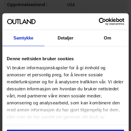
Opprinnelsesland :
USA
Format
Paperback
Serie
Transformers
Forfattere
John Barber
og
Kei Zama
Samtykke
Detaljer
Om
Sjanger
Science-Fiction
Illustratør
Kei Zama
Denne nettsiden bruker cookies
Antall Sider
152
Vi bruker informasjonskapsler for å gi innhold og
annonser et personlig preg, for å levere sosiale
Utgiver
IDW Publishing
mediefunksjoner og for å analysere trafikken vår. Vi deler
Lanseringsdato
20.06.2017
dessuten informasjon om hvordan du bruker nettstedet
(dd.mm.yyyy)
vårt, med partnerne våre innen sosiale medier,
annonsering og analysearbeid, som kan kombinere den
Volum
1
med annen informasjon du har gjort tilgjengelig for dem,
Aldersgruppe
Voksen
eller som de har samlet inn gjennom din bruk av
Avansert Format
Paperback
tjenestene deres.