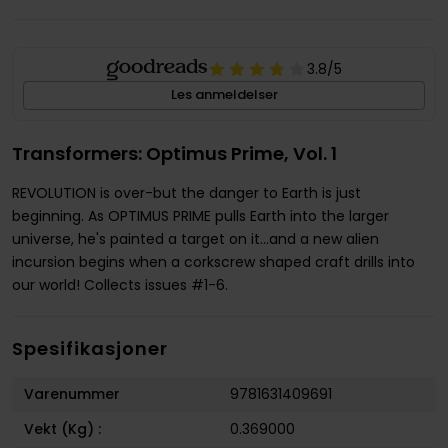
3.8
/5
Les anmeldelser
Transformers: Optimus Prime, Vol. 1
REVOLUTION is over-but the danger to Earth is just
beginning. As OPTIMUS PRIME pulls Earth into the larger
universe, he's painted a target on it...and a new alien
incursion begins when a corkscrew shaped craft drills into
our world! Collects issues #1-6.
Spesifikasjoner
Varenummer
9781631409691
Vekt (Kg) :
0.369000