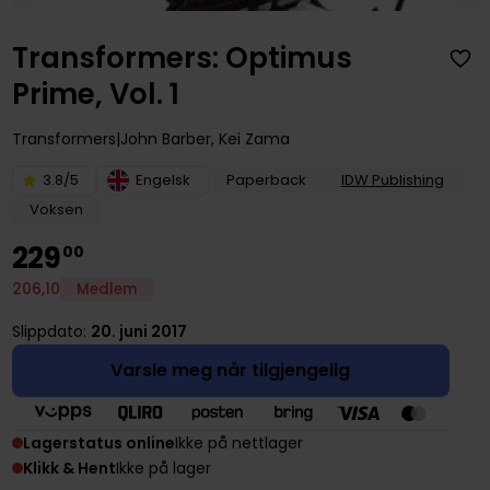
Transformers: Optimus
Prime, Vol. 1
Transformers
John Barber
,
Kei Zama
3.8/5
Engelsk
Paperback
IDW Publishing
Voksen
229
00
206
,
10
Medlem
Slippdato:
20. juni 2017
Varsle meg når tilgjengelig
Lagerstatus online
Ikke på nettlager
Klikk & Hent
Ikke på lager