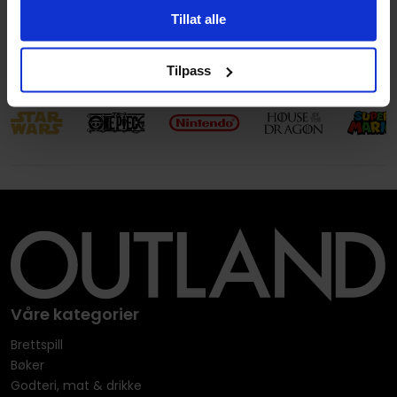
Språk
Engelsk
Tillat alle
Leverandørstatus
Nytt forlag
Tilpass
Våre kategorier
Brettspill
Bøker
Godteri, mat & drikke