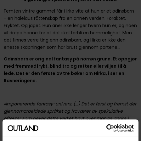
Femten vintre gammel får Hirka vite at hun er et odinsbarn
- en halelaus råttenskap fra en annen verden. Foraktet.
Fryktet. Og jaget. Hun aner ikke lenger hvem hun er, og noen
vil drepe henne for at det skal forbli en hemmelighet. Men
det finnes verre ting enn odinsbarn, og Hirka er ikke den
eneste skapningen som har brutt gjennom portene...
Odinsbarn er original fantasy på norrøn grunn. Et oppgjør
med fremmedfrykt, blind tro og retten eller viljen til å
lede. Det er den første av tre bøker om Hirka, i serien
Ravneringene.
«Imponerende fantasy-univers. (...) Det er først og fremst det
gjennomarbeidede språket og fraværet av spekulative
effekter som hever dette verket høyt over mange andre i
den overbefolkede fantasy-sjangeren. Boken byr på sitrende
spenning og gode figurer (...). Uten å sløse med hverken
romantikk eller voldelige skildringer huker forfatteren inn sin