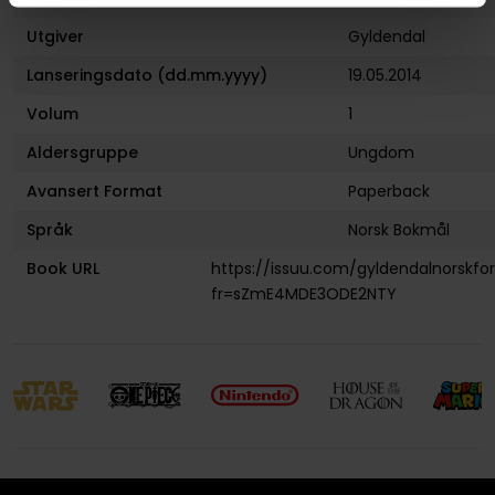
Utgiver
Gyldendal
Lanseringsdato (dd.mm.yyyy)
19.05.2014
Volum
1
Aldersgruppe
Ungdom
Avansert Format
Paperback
Språk
Norsk Bokmål
Book URL
https://issuu.com/gyldendalnorskfo
fr=sZmE4MDE3ODE2NTY