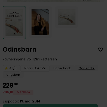
Odinsbarn
Ravneringene
Vol. 1
Siri Pettersen
4.1/5
Norsk Bokmål
Paperback
Gyldendal
Ungdom
229
00
206
,
10
Medlem
Slippdato:
19. mai 2014