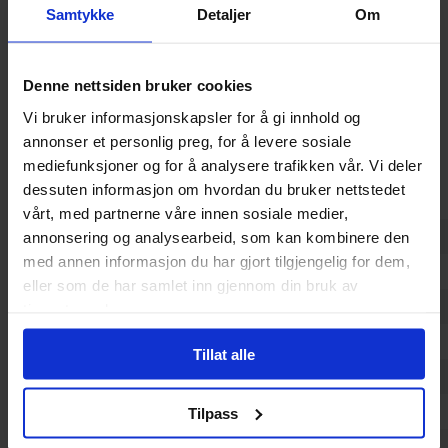
Samtykke
Detaljer
Om
leser.»
- May Grethe Lerum, VG
«Siri Pettersen entrer det norske litterære landskap med en
fantasyroman så velskrevet og så spennende at det nesten
Denne nettsiden bruker cookies
virker uforståelig at en debutant kan utrette noe slikt.»
-
Vi bruker informasjonskapsler for å gi innhold og
Solgunn Solli, Altaposten
annonser et personlig preg, for å levere sosiale
mediefunksjoner og for å analysere trafikken vår. Vi deler
Spesifikasjoner
dessuten informasjon om hvordan du bruker nettstedet
vårt, med partnerne våre innen sosiale medier,
Varenummer
9788205467095
annonsering og analysearbeid, som kan kombinere den
med annen informasjon du har gjort tilgjengelig for dem,
Opprinnelsesland :
Norge
eller som de har samlet inn gjennom din bruk av
Format
Paperback
tjenestene deres.
Serie
Ravneringene
Tillat alle
Forfattere
Siri Pettersen
Sjanger
Fantasy
Tilpass
Antall Sider
624