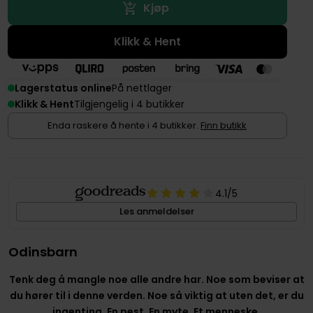
Kjøp
Klikk & Hent
Lagerstatus online
På nettlager
Klikk & Hent
Tilgjengelig i 4 butikker
Enda raskere å hente i 4 butikker.
Finn butikk
4.1
/5
Les anmeldelser
Odinsbarn
Tenk deg å mangle noe alle andre har. Noe som beviser at
du hører til i denne verden. Noe så viktig at uten det, er du
ingenting. En pest. En myte. Et menneske.