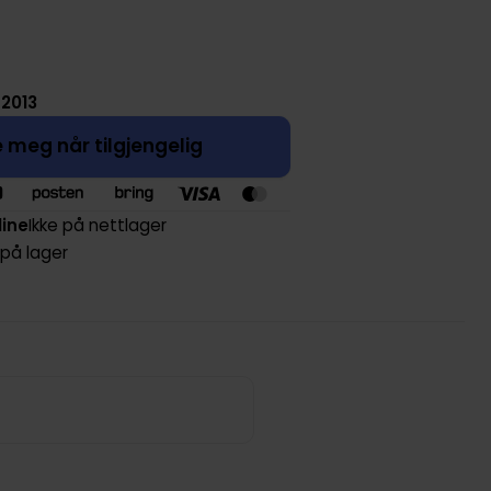
 2013
 meg når tilgjengelig
line
Ikke på nettlager
 på lager