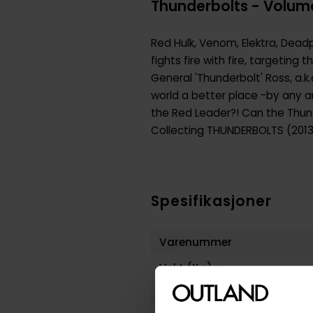
Thunderbolts - Volume
Red Hulk, Venom, Elektra, Deadp
fights fire with fire, targetin
General 'Thunderbolt' Ross, a.k
world a better place -by any 
the Red Leader?! Can the Thund
Collecting THUNDERBOLTS (2013
Spesifikasjoner
Varenummer
Vekt (Kg) :
Opprinnelsesland :