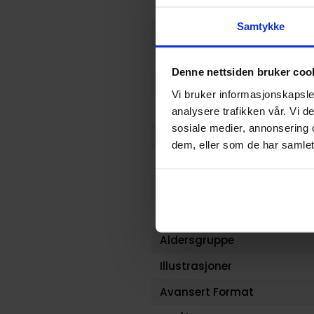
Format
Samtykke
Serie
Forfattere
Denne nettsiden bruker coo
Sjanger
Vi bruker informasjonskapsler
Illustratør
analysere trafikken vår. Vi 
sosiale medier, annonsering 
Antall Sider
dem, eller som de har samlet
Utgiver
Lanseringsdato (dd.mm.yy
Volum
Aldersgruppe
Illustrasjoner
Avansert Format