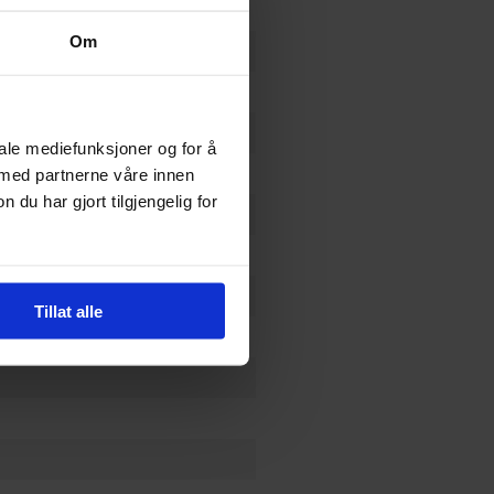
Om
ed Editions)
iale mediefunksjoner og for å
 med partnerne våre innen
u har gjort tilgjengelig for
Tillat alle