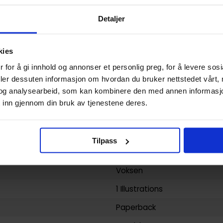
Paperback
Detaljer
Thunderbolts (2013) (Collect
Daniel Way
og
Steve Dillon
kies
Superhelt
 for å gi innhold og annonser et personlig preg, for å levere sos
Steve Dillon
deler dessuten informasjon om hvordan du bruker nettstedet vårt,
og analysearbeid, som kan kombinere den med annen informasjon d
136
 inn gjennom din bruk av tjenestene deres.
Marvel Comics
yy)
21.05.2013
Tilpass
1
Voksen
1 Illustrations
Paperback