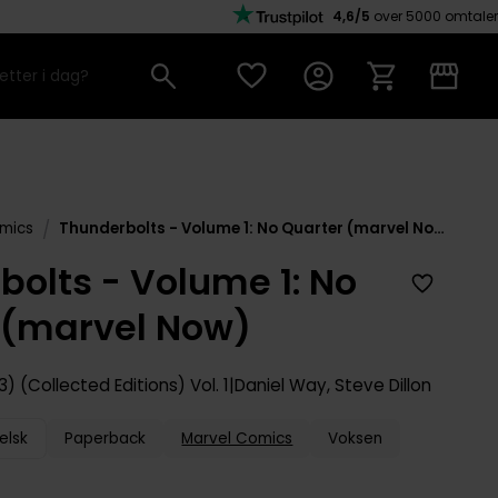
4,6/5
over 5000 omtaler
/
mics
Thunderbolts - Volume 1: No Quarter (marvel Now)
bolts - Volume 1: No
 (marvel Now)
3) (Collected Editions)
Vol. 1
Daniel Way
,
Steve Dillon
elsk
Paperback
Marvel Comics
Voksen