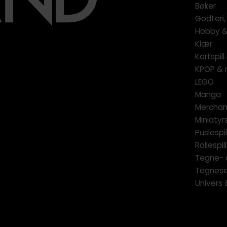
Bøker
Godteri,
Hobby & 
Klær
Kortspil
KPOP & 
LEGO
Manga
Merchan
Miniatyrs
Puslespil
Rollespill
Tegne- 
Tegnese
Univers