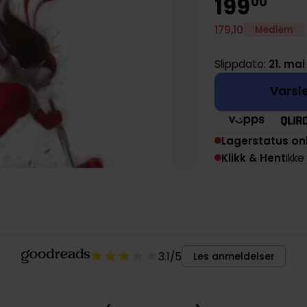
199
00
179
,
10
Medlem
Slippdato:
21. mai
Varsle
Lagerstatus on
Klikk & Hent
Ikke
3.1
/5
Les anmeldelser