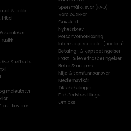
Spørsmål & svar (FAQ)
 mat & drikke
Våre butikker
fritid
Gavekort
Nyhetsbrev
l & samlekort
Personvernerklæring
musikk
Informasjonskapsler (cookies)
Betaling- & kjøpsbetingelser
Frakt- & leveringsbetingelser
dise & effekter
Retur & angrerett
pill
Miljø & samfunnsansvar
l
Medlemsvilkår
Tilbakekallinger
og maleutstyr
Forhåndsbestillinger
rier
Om oss
 & merkevarer