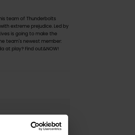
 this team of Thunderbolts
e with extreme prejudice. Led by
tives is going to make the
f the team's newest member:
nda at play? Find out&NOW!