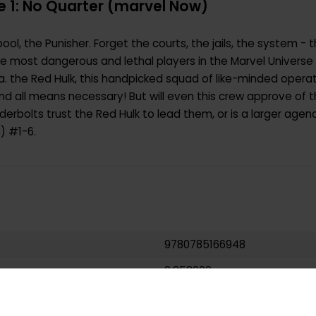
 1: No Quarter (marvel Now)
ool, the Punisher. Forget the courts, the jails, the system -
g the most dangerous and lethal players in the Marvel Univers
.a. the Red Hulk, this handpicked squad of like-minded opera
and all means necessary! But will even this crew approve o
erbolts trust the Red Hulk to lead them, or is a larger age
) #1-6.
9780785166948
0.252000
USA